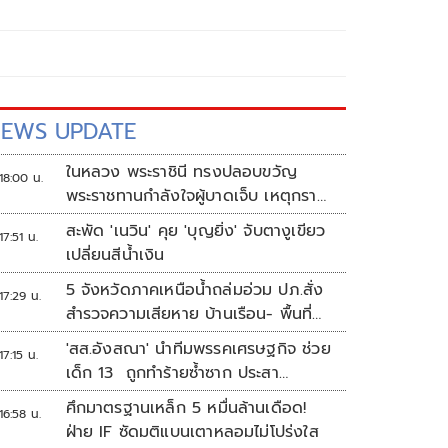
EWS UPDATE
ในหลวง พระราชินี ทรงปลอบขวัญ
18:00 น.
พระราชทานกำลังใจผู้บาดเจ็บ เหตุกราด
ยิง รร.เทพศิรินทร์นนทบุรี
สะพัด 'เนวิน' คุย 'บุญยิ่ง' จับตางูเขียว
17:51 น.
เปลี่ยนสีน้ำเงิน
5 จังหวัดภาคเหนือน้ำถล่มอ่วม ปภ.สั่ง
17:29 น.
สำรวจความเสียหาย บ้านเรือน- พื้นที่
เกษตร
'สส.อังสณา' นำทีมพรรคเศรษฐกิจ ช่วย
17:15 น.
เด็ก 13 ถูกทำร้ายซ้ำซาก ประสา
นพม.เข้าคุ้มครอง
ศึกมาตรฐานเหล็ก 5 หมื่นล้านเดือด!
16:58 น.
ฝ่าย IF ซัดมติแบนเตาหลอมไม่โปร่งใส