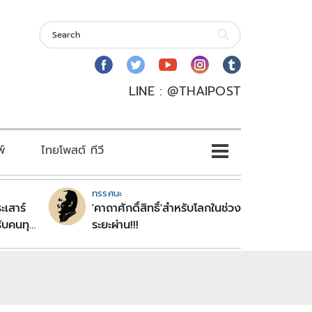
LINE : @THAIPOST
พ์
ไทยโพสต์ ทีวี
ทรรศนะ
ะเสาร์
'คาถาศักดิ์สิทธิ์'สำหรับโลกในช่วง
ับคนทุก
ระยะผ่าน!!!