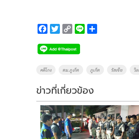
F
T
C
Li
S
ac
wi
o
n
h
e
tt
p
e
ar
b
er
y
e
o
Li
Tags
คดีโกง
ตม.ภูเก็ต
ภูเก็ต
รัสเซีย
วิล
o
n
k
k
ข่าวที่เกี่ยวข้อง