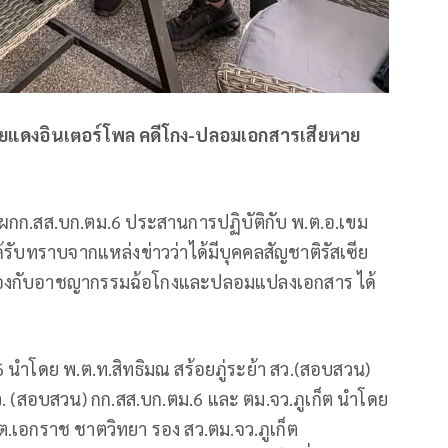
ีหมายแดงอินเตอร์โพล คดีโกง-ปลอมเอกสารเสียหาย
ติ ผกก.สส.บก.ตม.6 ประสานการปฏิบัติกับ พ.ต.อ.เขม
รับทราบจากแหล่งข่าวว่าได้มีบุคคลสัญชาติรัสเซีย
่ยวข้องกับอาชญากรรมฉ้อโกงและปลอมแปลงเอกสาร ได้
6 นำโดย พ.ต.ท.สิทธิมณ สร้อยภู่ระย้า สว.(สอบสวน)
. (สอบสวน) กก.สส.บก.ตม.6 และ ตม.จว.ภูเก็ต นำโดย
.ต.ต.เอกราช ชาตวิทยา รอง สว.ตม.จว.ภูเก็ต