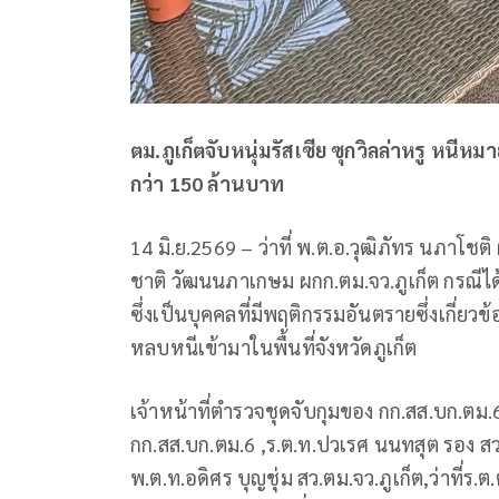
ตม.ภูเก็ตจับหนุ่มรัสเซีย ซุกวิลล่าหรู หน
กว่า 150 ล้านบาท
14 มิ.ย.2569 – ว่าที่ พ.ต.อ.วุฒิภัทร นภาโช
ชาติ วัฒนนภาเกษม ผกก.ตม.จว.ภูเก็ต กรณีได้
ซึ่งเป็นบุคคลที่มีพฤติกรรมอันตรายซึ่งเกี
หลบหนีเข้ามาในพื้นที่จังหวัดภูเก็ต
เจ้าหน้าที่ตำรวจชุดจับกุมของ กก.สส.บก.ตม.
กก.สส.บก.ตม.6 ,ร.ต.ท.ปวเรศ นนทสุต รอง สว
พ.ต.ท.อดิศร บุญชุ่ม สว.ตม.จว.ภูเก็ต,ว่าที่ร