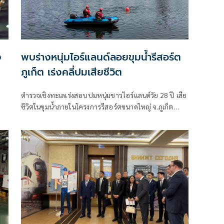
ง
พบร่างหนุ่มไอร์แลนด์ลอยขุมน้ำรีสอร์ต
ภูเก็ต เร่งคลี่ปมเสียชีวิต
ตำรวจเชิงทะเลเร่งสอบปมหนุ่มชาวไอร์แลนด์วัย 28 ปี เสีย
ชีวิตในขุมน้ำภายในโครงการรีสอร์ตขนาดใหญ่ จ.ภูเก็ต
ตรวจกล้องวงจรปิด-สอบพยาน พร้อมส่งร่างชันสูตรหา
สาเหตุที่แน่ชัด ประสานสถานทูตแจ้งครอบครัวแล้ว