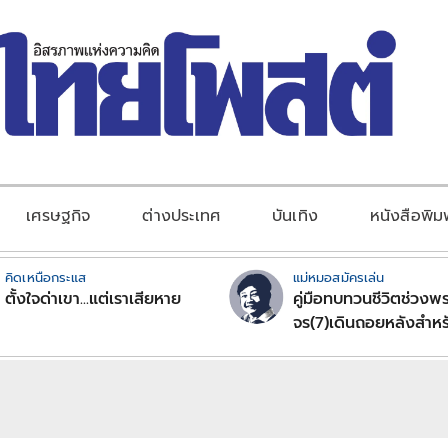
เศรษฐกิจ
ต่างประเทศ
บันเทิง
หนังสือพิม
คิดเหนือกระแส
แม่หมอสมัครเล่น
ตั้งใจด่าเขา...แต่เราเสียหาย
คู่มือทบทวนชีวิตช่วงพร
จร(7)เดินถอยหลังสำหร
ลัคนาราศีตอนที่2