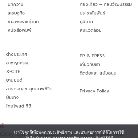
บทความ
ท่องเที่ยว – ศิลปวัฒนธรรม
เศรษฐกิจ
ประชาสัมพันธ์
ข่าวพระราชสำนัก
ภูมิภาค
หนังสือพิมพ์
สิ่งแวดล้อม
ต่างประเทศ
PR & PRESS
อาชญากรรม
เกี่ยวกับเรา
X-CITE
ติดต่อและ สนับสนุน
ยานยนต์
สาธารณสุข-คุณภาพชีวิต
Privacy Policy
บันเทิง
ไทยโพสต์ ทีวี
Copyright© thaipost.net, All rights reserved.,
เราใช้คุกกี้เพื่อพัฒนาประสิทธิภาพ และประสบการณ์ที่ดีในการใช้