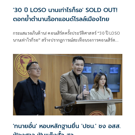
'30 ปี LOSO นานเท่าไรก็รอ' SOLD OUT!
ตอกย้ำตำนานร็อกแอนด์โรลล์เมืองไทย
กระแสแรงเกินต้าน! คอนเสิร์ตครั้งประวัติศาสตร์ “30 ปี LOSO
นานเท่าไรก็รอ” สร้างปรากฏการณ์สะเทือนวงการคอนเสิร์ต
ไทย หลังแฟนเพลงแห่จับจองบัตรจน SOLD OUT สะท้อนพลัง
ศรัทธาและความคิดถึงที่มีต่อวงร็อกระดับตำนานอย่าง LOSO
ได้อย่างชัดเจน
'ทนายอั๋น' หอบหลักฐานยื่น 'ปชน.' ชง อสส.
ฟ้องศาล ฟันแก๊งฮั้ว สว.