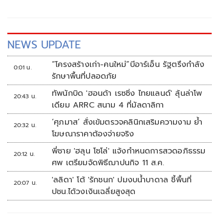
NEWS UPDATE
“โครงสร้างเก่า-คนใหม่”บีอาร์เอ็น รัฐตรึงกำลัง
0:01 น.
รักษาพื้นที่ปลอดภัย
ทัพนักบิด 'ฮอนด้า เรซซิ่ง ไทยแลนด์' ลุ้นล่าโพ
20:43 น.
เดียม ARRC สนาม 4 ที่มัลดาลิกา
‘ศุภมาส’ สั่งเข้มตรวจคลินิกเสริมความงาม ย้ำ
20:32 น.
โฆษณาราคาต้องจ่ายจริง
พี่ชาย 'ฮลุน โซโล่' แจ้งกำหนดการสวดอภิธรรม
20:12 น.
ศพ เตรียมจัดพิธีฌาปนกิจ 11 ส.ค.
'ลลิดา' โต้ 'รักชนก' ปมงบน้ำบาดาล ชี้พื้นที่
20:07 น.
ปชน.ได้วงเงินเฉลี่ยสูงสุด