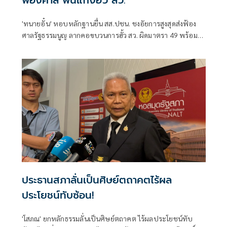
'ทนายอั๋น' หอบหลักฐานยื่น สส.ปชน. ชงอัยการสูงสุดส่งฟ้อง
ศาลรัฐธรรมนูญ ลากคอขบวนการฮั้ว สว. ผิดมาตรา 49 พร้อม
ฟันกกต. ผิด 157 ด้าน 'ภัณฑิล' ย้ำต้องคุ้มครองพยาน ไม่ใช่ข่มขู่
ประธานสภาลั่นเป็นศิษย์ตถาคตไร้ผล
ประโยชน์ทับซ้อน!
'โสภณ' ยกหลักธรรมลั่นเป็นศิษย์ตถาคต ไร้ผลประโยชน์ทับ