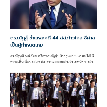
ดร.ณัฏฐ์ ชำแหละคดี 44 สส.ก้าวไกล ชี้ศาล
เป็นผู้กำหนดเกม
ดร.ณัฐวุฒิ วงศ์เนียม หรือ“ดร.ณัฏฐ์” นักกฎหมายมหาชน ได้ให้
ความเห็นเพื่อประโยชน์สาธารณะและกล่าวว่า เทคนิคการอ้าง
พยานจำ