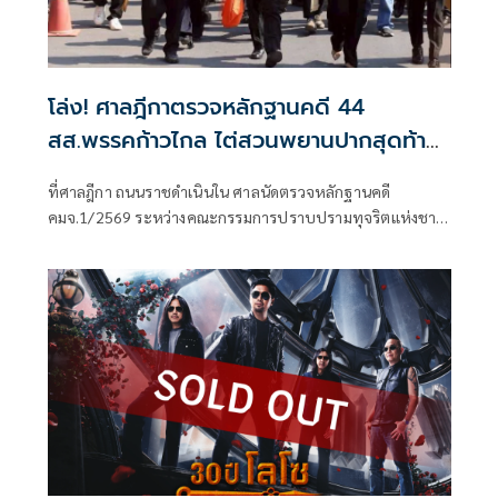
โล่ง! ศาลฎีกาตรวจหลักฐานคดี 44
สส.พรรคก้าวไกล ไต่สวนพยานปากสุดท้าย
18 พ.ค.ปีหน้าก่อนนัดตัดสิน
ที่ศาลฎีกา ถนนราชดำเนินใน ศาลนัดตรวจหลักฐานคดี
คมจ.1/2569 ระหว่างคณะกรรมการปราบปรามทุจริตแห่งชาติ
ผู้ร้อง กับ 44 สส.พร