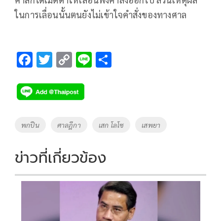
ในการเลื่อนนั้นตนยังไม่เข้าใจคำสั่งของทางศาล
F
T
C
Li
S
ac
wi
o
n
h
e
tt
p
e
ar
b
er
y
e
o
Li
Tags
พกปืน
ศาลฎีกา
เสก โลโซ
เสพยา
o
n
k
k
ข่าวที่เกี่ยวข้อง