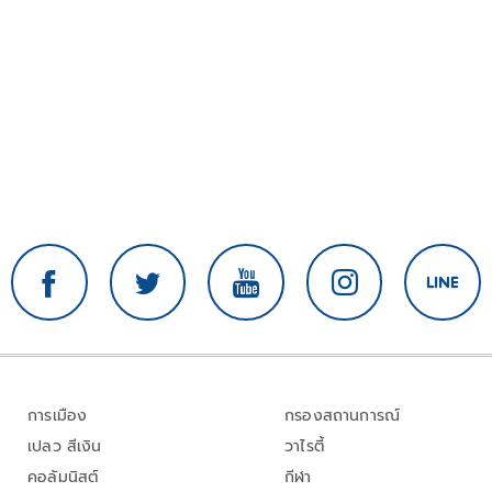
การเมือง
กรองสถานการณ์
เปลว สีเงิน
วาไรตี้
คอลัมนิสต์
กีฬา