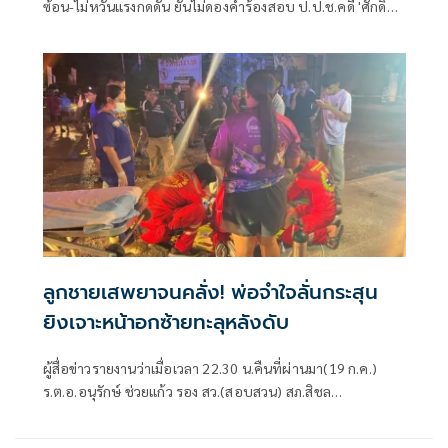
ซ้อน-ไม่หวั่นแรงกดดัน ยันไม่ดองคำร้องสอบ ป.ป.ช.คดี 'ศักดิ์
สยาม' ชี้ต้องรอคณะผู้ทรงคุณวุฒิชงความเห็น ย้ำยึดหลัก
กฎหมายไม่ใช่อารมณ์
ลูกชายเสพยาจนคลั่ง! พ่อจำใจลั่นกระสุน
ยิงเจาะหน้าอกซ้ายทะลุหลังดับ
ผู้สื่อข่าวรายงานว่าเมื่อเวลา 22.30 น.คืนที่ผ่านมา(19 ก.ค.)
ร.ต.อ.อนุรักษ์ ช่วยแก้ว รอง สว.(สอบสวน) สภ.สิชล
จว.นครศรีธรรมราช ได้รับแ