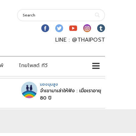
LINE : @THAIPOST
พ์
ไทยโพสต์ ทีวี
มองมุมสูง
จำเขามาเล่าให้ฟัง : เมื่อเราอายุ
80 ปี