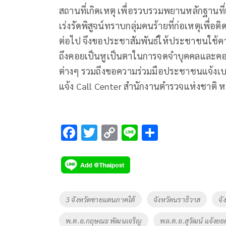
สถานที่เกิดเหตุ เพื่อรวบรวมพยานหลักฐานที่
เร่งรัดพิสูจน์ทราบกลุ่มคนร้ายที่ก่อเหตุเพ
ต่อไป จึงขอประชาสัมพันธ์ให้ประชาชนใช้ควา
ถึงคอยเป็นหูเป็นตาในการจดจำบุคคลและคอยสัง
ต่างๆ รวมถึงขอความร่วมมือประชาชนแจ้งเบ
แจ้ง Call Center สำนักงานตำรวจแห่งชาติ ห
F
T
C
Li
S
ac
wi
o
n
h
e
tt
p
e
ar
b
er
y
e
o
Li
Tags
3 จังหวัดชายแดนภาคใต้
จังหวัดนราธิวาส
จั
o
n
พ.ต.อ.กฤษณะ พัฒนเจริญ
พล.ต.อ.สุวัฒน์ แจ้งยอ