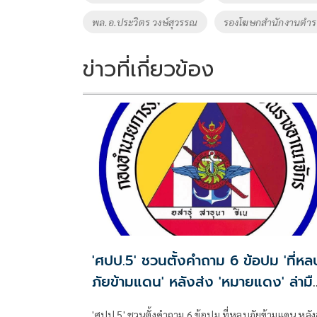
k
k
พล.อ.ประวิตร วงษ์สุวรรณ
รองโฆษกสํานักงานตําร
ข่าวที่เกี่ยวข้อง
'ศปป.5' ชวนตั้งคำถาม 6 ข้อปม 'ที่หลบ
ภัยข้ามแดน' หลังส่ง 'หมายแดง' ล่ามื
ยิง 5 ทหารพราน
'ศปป.5' ชวนตั้งคำถาม 6 ข้อปม ที่หลบภัยข้ามแดน หลังส่ง