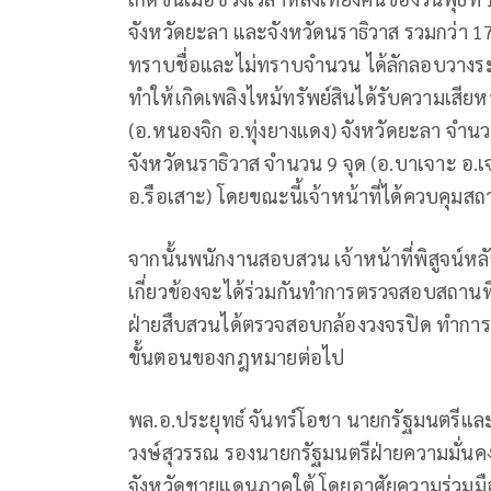
จังหวัดยะลา และจังหวัดนราธิวาส รวมกว่า 17 
ทราบชื่อและไม่ทราบจำนวน ได้ลักลอบวางระ
ทำให้เกิดเพลิงไหม้ทรัพย์สินได้รับความเสียห
(อ.หนองจิก อ.ทุ่งยางแดง) จังหวัดยะลา จำนวน
จังหวัดนราธิวาส จำนวน 9 จุด (อ.บาเจาะ อ.
อ.รือเสาะ) โดยขณะนี้เจ้าหน้าที่ได้ควบคุมสถ
จากนั้นพนักงานสอบสวน เจ้าหน้าที่พิสูจน์หลัก
เกี่ยวข้องจะได้ร่วมกันทำการตรวจสอบสถานที
ฝ่ายสืบสวนได้ตรวจสอบกล้องวงจรปิด ทำการพ
ขั้นตอนของกฎหมายต่อไป
พล.อ.ประยุทธ์ จันทร์โอชา นายกรัฐมนตรีแ
วงษ์สุวรรณ รองนายกรัฐมนตรีฝ่ายความมั่นค
จังหวัดชายแดนภาคใต้ โดยอาศัยความร่วมม