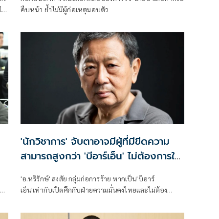
ให้
คืบหน้า ย้ำไม่มีผู้ก่อเหตุมอบตัว
'นักวิชาการ' จับตาอาจมีผู้ที่มีขีดความ
สามารถสูงกว่า 'บีอาร์เอ็น' ไม่ต้องการให้
เกิดความสงบ
'อ.หริรักษ์' สงสัย กลุ่มก่อการร้าย หากเป็น'บีอาร์
เอ็น'เท่ากับเปิดศึกกับฝ่ายความมั่นคงไทยและไม่ต้อง
เจรจากันอย่างสันติ เผยวงในลึกๆบอกว่า เป็นคนที่ถูก
recruit จากจังหวัดอื่น ได้รับการฝึกและวางแผนมาเป็น