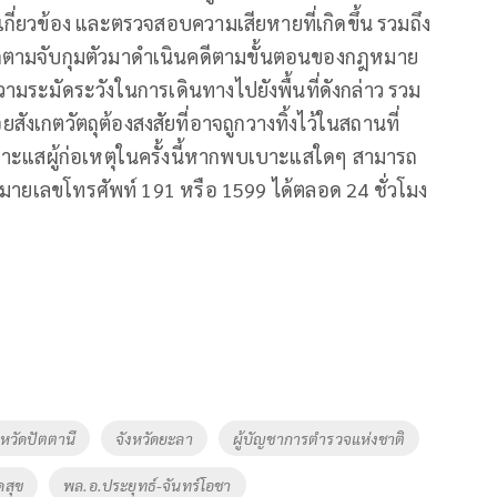
เกี่ยวข้อง และตรวจสอบความเสียหายที่เกิดขึ้น รวมถึง
ื่อติดตามจับกุมตัวมาดำเนินคดีตามขั้นตอนของกฎหมาย
มระมัดระวังในการเดินทางไปยังพื้นที่ดังกล่าว รวม
เกตวัตถุต้องสงสัยที่อาจถูกวางทิ้งไว้ในสถานที่
าะแสผู้ก่อเหตุในครั้งนี้หากพบเบาะแสใดๆ สามารถ
มายเลขโทรศัพท์ 191 หรือ 1599 ได้ตลอด 24 ชั่วโมง
งหวัดปัตตานี
จังหวัดยะลา
ผู้บัญชาการตำรวจแห่งชาติ
ดสุข
พล.อ.ประยุทธ์-จันทร์โอชา