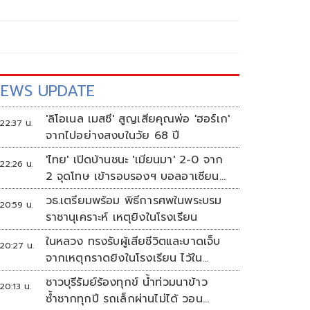
EWS UPDATE
'ลิโอเนล เมสซี' สูญเสียคุณพ่อ 'ฮอร์เก'
22:37 น.
จากไปอย่างสงบในวัย 68 ปี
'ไทย' เปิดบ้านชนะ 'เมียนมา' 2-0 จาก
22:26 น.
2 จุดโทษ เข้ารอบรองฯ บอลอาเซียน
ดวล 'สิงคโปร์'
วธ.เตรียมพร้อม พิธีการศพในพระบรม
20:59 น.
ราชานุเคราะห์ เหตุยิงในโรงเรียน
ในหลวง ทรงรับผู้เสียชีวิตและบาดเจ็บ
20:27 น.
จากเหตุกราดยิงในโรงเรียน ไว้ใน
พระบรมราชานุเคราะห์
ชาวบุรีรัมย์ร้องทุกข์ น้ำท่วมนาข้าว
20:13 น.
ซ้ำซากทุกปี รถเล็กผ่านไม่ได้ วอน