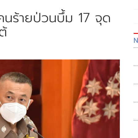
หัวคนร้ายป่วนบึ้ม 17 จุด
ต้
N