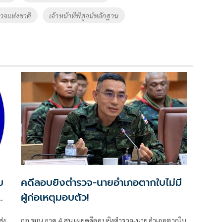
วจแห่งชาติ
เจ้าหน้าที่พิสูจน์หลักฐาน
คดีลอบยิงตำรวจ-นายอำเภอตากใบไม่มี
อ
ผู้ก่อเหตุมอบตัว!
กอ.รมน.ภาค 4 สน.เผยคดีลอบยิงตำรวจ-นายอำเภอตากใบ