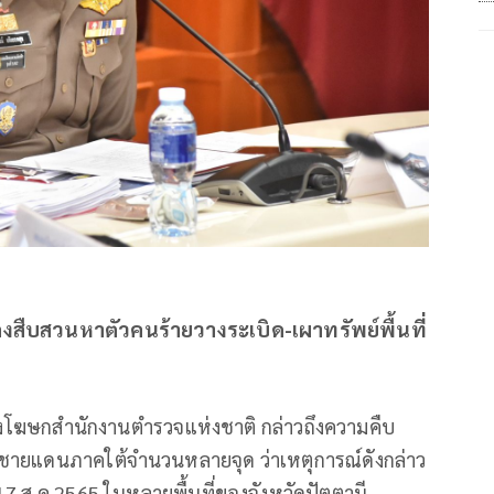
คงสืบสวนหาตัวคนร้ายวางระเบิด-เผาทรัพย์พื้นที่
โฆษกสํานักงานตํารวจแห่งชาติ กล่าวถึงความคืบ
หวัดชายแดนภาคใต้จำนวนหลายจุด ว่าเหตุการณ์ดังกล่าว
ี่ 17 ส.ค.2565 ในหลายพื้นที่ของจังหวัดปัตตานี