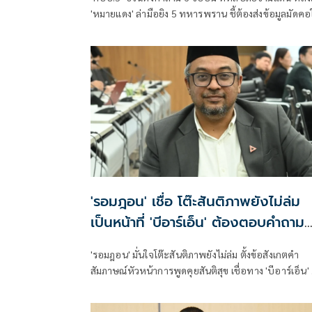
'หมายแดง' ล่ามือยิง 5 ทหารพราน ชี้ต้องส่งข้อมูลมัดคอ
'มาเลเซีย' หลัง 'นายกฯ-กต.' ตกลงกับผู้นำฯ แล้ว ย้อน
ประวัติศาสตร์ความสัมพันธ์ 2 ชาติไทยช่วยยุติลัทธิ
คอมมิวนิสต์ในอดีต แต่ปม 'ส่งผู้ร้ายข้ามแดน-คนสอง
สัญชาติกลับไม่เห็นผลลัพธ์' หวังสื่อช่วยขุดข้อเท็จจริง
'รอมฎอน' เชื่อ โต๊ะสันติภาพยังไม่ล่ม
เป็นหน้าที่ 'บีอาร์เอ็น' ต้องตอบคำถาม
มายังผู้แทนรัฐบาล
'รอมฎอน' มั่นใจโต๊ะสันติภาพยังไม่ล่ม ตั้งข้อสังเกตคำ
สัมภาษณ์หัวหน้าการพูดคุยสันติสุข เชื่อทาง 'บีอาร์เอ็น' คง
ได้รับสารที่ส่งไปแล้ว ต้องตอบคำถามมายังผู้แทนของ
รัฐบาล เตือนสำนักข่าวกรองฯ ประเมินสถานการณ์