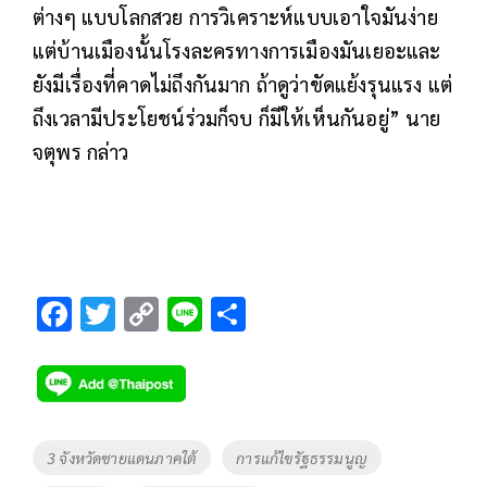
ต่างๆ แบบโลกสวย การวิเคราะห์แบบเอาใจมันง่าย
แต่บ้านเมืองนั้นโรงละครทางการเมืองมันเยอะและ
ยังมีเรื่องที่คาดไม่ถึงกันมาก ถ้าดูว่าขัดแย้งรุนแรง แต่
ถึงเวลามีประโยชน์ร่วมก็จบ ก็มีให้เห็นกันอยู่” นาย
จตุพร กล่าว
F
T
C
Li
S
ac
wi
o
n
h
e
tt
p
e
ar
b
er
y
e
o
Li
Tags
3 จังหวัดชายแดนภาคใต้
การแก้ไขรัฐธรรมนูญ