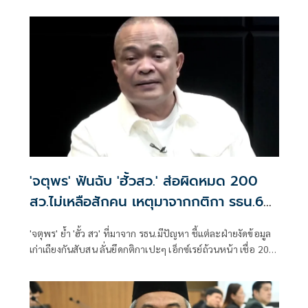
แนวคิด
'จตุพร' ฟันฉับ 'ฮั้วสว.' ส่อผิดหมด 200
สว.ไม่เหลือสักคน เหตุมาจากกติกา รธน.60
เป็นปัญหา
'จตุพร' ย้ำ 'ฮั้ว สว' ที่มาจาก รธน.มีปัญหา ชี้แต่ละฝ่ายงัดข้อมูล
เก่าเถียงกันสับสน ลั่นยึดกติกาเปะๆ เอ็กซ์เรย์ถ้วนหน้า เชื่อ 200
สว.ไม่เหลือสักคน