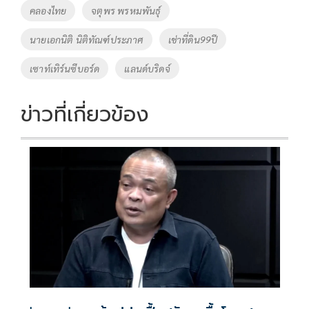
o
n
คลองไทย
จตุพร พรหมพันธุ์
k
k
นายเอกนิติ​ นิติทัณฑ์​ประภาศ
เช่าที่ดิน99ปี
เซาท์เทิร์นซีบอร์ด
แลนด์บริดจ์
ข่าวที่เกี่ยวข้อง