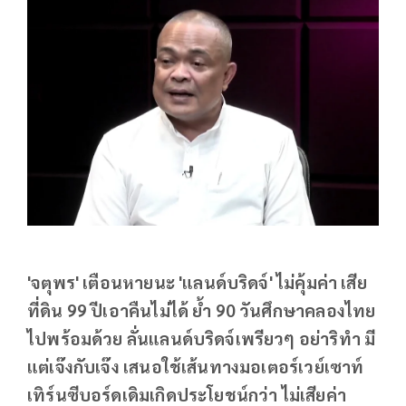
'จตุพร' เตือนหายนะ 'แลนด์บริดจ์' ไม่คุ้มค่า เสีย
ที่ดิน 99 ปีเอาคืนไม่ได้ ย้ำ 90 วันศึกษาคลองไทย
ไปพร้อมด้วย ลั่นแลนด์บริดจ์เพรียวๆ อย่าริทำ มี
แต่เจ๊งกับเจ๊ง เสนอใช้เส้นทางมอเตอร์เวย์เซาท์
เทิร์นซีบอร์ดเดิมเกิดประโยชน์กว่า ไม่เสียค่า