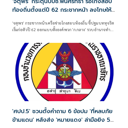
'จตุพร' กระตุ้นปปช.ฟื้นศรัทธา รื้อโกงสอบ
ท้องถิ่นตั้งแต่ปี 62 กระชากหน้า ลงโทษให้
เข็ดหลาบ
'จตุพร' กระชากหน้าเครือข่ายโกงสอบท้องถิ่น ชี้ปฐมบททุจริต
เริ่มก่อตัวปี 62 ออกแบบตั้งองค์พวก 'ก.กลาง' รวบอำนาจทำ
รมต.เป็นฝ่ายเสียงข้างน้อย กระตุ้น ปปช.รื้อตรวจสอบตั้งแต่ปี
62 จับกุมลงโทษให้เข็ดหลาบ
'ศปป.5' ชวนตั้งคำถาม 6 ข้อปม 'ที่หลบภัย
ข้ามแดน' หลังส่ง 'หมายแดง' ล่ามือยิง 5