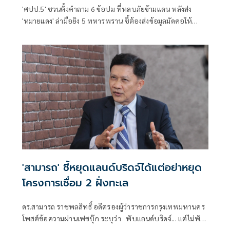
ทหารพราน
'ศปป.5' ชวนตั้งคำถาม 6 ข้อปม ที่หลบภัยข้ามแดน หลังส่ง
'หมายแดง' ล่ามือยิง 5 ทหารพราน ชี้ต้องส่งข้อมูลมัดคอให้
'มาเลเซีย' หลัง 'นายกฯ-กต.' ตกลงกับผู้นำฯ แล้ว ย้อน
ประวัติศาสตร์ความสัมพันธ์ 2 ชาติไทยช่วยยุติลัทธิคอมมิวนิสต์
ในอดีต แต่ปม 'ส่งผู้ร้ายข้ามแดน-คนสองสัญชาติกลับไม่เห็น
ผลลัพธ์' หวังสื่อช่วยขุดข้อเท็จจริง
'สามารถ' ชี้หยุดแลนด์บริดจ์ได้แต่อย่าหยุด
โครงการเชื่อม 2 ฝั่งทะเล
ดร.สามารถ ราชพลสิทธิ์ อดีตรองผู้ว่าราชการกรุงเทพมหานคร
โพสต์ข้อความผ่านเฟซบุ๊ก ระบุว่า พับแลนด์บริดจ์... แต่ไม่พับ