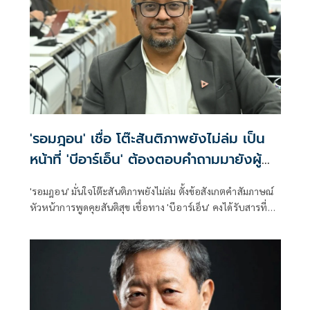
'รอมฎอน' เชื่อ โต๊ะสันติภาพยังไม่ล่ม เป็น
หน้าที่ 'บีอาร์เอ็น' ต้องตอบคำถามมายังผู้
แทนรัฐบาล
'รอมฎอน' มั่นใจโต๊ะสันติภาพยังไม่ล่ม ตั้งข้อสังเกตคำสัมภาษณ์
หัวหน้าการพูดคุยสันติสุข เชื่อทาง 'บีอาร์เอ็น' คงได้รับสารที่ส่ง
ไปแล้ว ต้องตอบคำถามมายังผู้แทนของรัฐบาล เตือนสำนักข่าว
กรองฯ ประเมินสถานการณ์แบบ'ตัดเท้าเข้าเกือก' สุ่มเสี่ยงที่จะ
ผิดพลาด ยันยังคงทักท้วงตรวจสอบการทำงานของรัฐบาลต่อ
ไปอย่างเข้มข้น