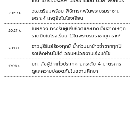
โทษ เข้ารอบรองฯ บอลอาเซียน ดวล 'สิงคโปร์'
วธ.เตรียมพร้อม พิธีการศพในพระบรมราชานุ
20:59 น.
เคราะห์ เหตุยิงในโรงเรียน
ในหลวง ทรงรับผู้เสียชีวิตและบาดเจ็บจากเหตุก
20:27 น.
ราดยิงในโรงเรียน ไว้ในพระบรมราชานุเคราะห์
ชาวบุรีรัมย์ร้องทุกข์ น้ำท่วมนาข้าวซ้ำซากทุกปี
20:13 น.
รถเล็กผ่านไม่ได้ วอนหน่วยงานเร่งแก้ไข
มท. สั่งผู้ว่าฯทั่วประเทศ ยกระดับ 4 มาตรการ
19:06 น.
ดูแลความปลอดภัยในสถานศึกษา