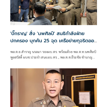
'บิ๊กราญ' สั่ง 'นพศิลป์' สนธิกำลังฝ่าย
ปกครอง บุกค้น 25 จุด เครือข่ายทุจริตออ
กบัตรปชช.
พล.ต.อ.สำราญ นวลมา รองผบ.ตร. พร้อมด้วย พล.ต.ท.นพศิลป์
พูลสวัสดิ์ ผบช.ประจำ สนง.ผบ.ตร. , พล.ต.ต.ธีระชัย ชำนาญ
หมอ รอง ผบช.