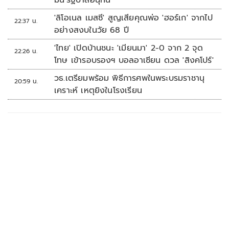
มั่น'รัฐบาลอนุทิน'
'ลิโอเนล เมสซี' สูญเสียคุณพ่อ 'ฮอร์เก' จากไป
22:37 น.
อย่างสงบในวัย 68 ปี
'ไทย' เปิดบ้านชนะ 'เมียนมา' 2-0 จาก 2 จุด
22:26 น.
โทษ เข้ารอบรองฯ บอลอาเซียน ดวล 'สิงคโปร์'
วธ.เตรียมพร้อม พิธีการศพในพระบรมราชานุ
20:59 น.
เคราะห์ เหตุยิงในโรงเรียน