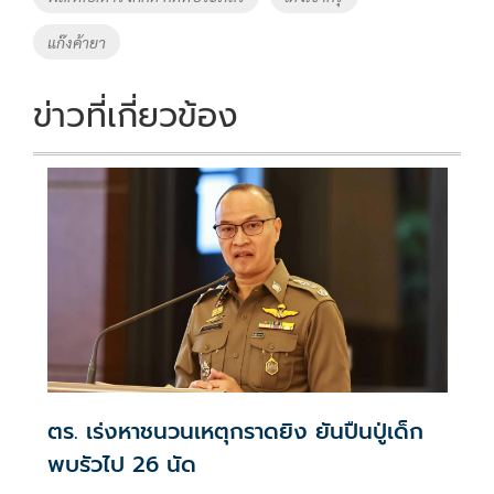
k
k
แก๊งค้ายา
ข่าวที่เกี่ยวข้อง
ตร. เร่งหาชนวนเหตุกราดยิง ยันปืนปู่เด็ก
พบรัวไป 26 นัด