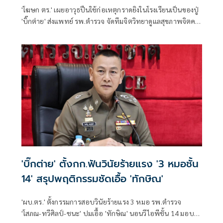
'โฆษก ตร.' เผยอาวุธปืนใช้ก่อเหตุกราดยิงในโรงเรียนเป็นของปู่
'บิ๊กต่าย' ส่งแพทย์ รพ.ตำรวจ จัดทีมจิตวิทยาดูแลสุขภาพจิตครู
นักเรียน ผู้ปกครอง
'บิ๊กต่าย' ตั้งกก.ฟันวินัยร้ายแรง '3 หมอชั้น
14' สรุปพฤติกรรมชัดเอื้อ 'ทักษิณ'
'ผบ.ตร.' ตั้งกรรมการสอบวินัยร้ายแรง 3 หมอ รพ.ตำรวจ
'โสภณ-ทวีศิลป์-ชนะ' ปมเอื้อ 'ทักษิณ' นอนวีไอพีชั้น 14 มอบ