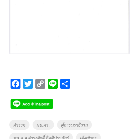
F
T
C
Li
S
ac
wi
o
n
h
e
tt
p
e
ar
b
er
y
e
o
Li
Tags
ตำรวจ
ผบ.ตร.
ผู้การนราธิวาส
o
n
พล.ต.อ.ดำรงศักดิ์ กิตติประภัสร์
เด้งเข้ากรุ