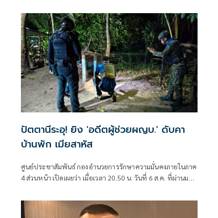
หมาย 'พล.ต.อ.อิทธิพล' นั่งประธาน เร่งสรุปโดยเร็ว
ปัตตานีระอุ! ยิง 'อดีตผู้ช่วยผญบ.' ดับคา
บ้านพัก เมียสาหัส
ศูนย์ประชาสัมพันธ์ กองอำนวยการรักษาความมั่นคงภายในภาค
4 ส่วนหน้า เปิดเผยว่า เมื่อเวลา 20.50 น. วันที่ 6 ส.ค. ที่ผ่านมา
เกิดเหตุคนร้ายไม่ทราบจำนวนใช้อาวุธปืนลอบยิงนายรียะ
อาแว อดีตผู้ช่วยผู้ใหญ่บ้านหมู่ที่ 5