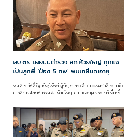
ผบ.ตร. เผยปมตำรวจ สภ.ห้วยใหญ่ ถูกแฉ
เป็นลูกพี่ 'ป๋อง 5 ศพ' พบเกษียณอายุ
ตั้งแต่ปี 57
พล.ต.อ.กิตติ์รัฐ พันธุ์เพ็ชร์ ผู้บัญชาการตำรวจแห่งชาติ กล่าวถึง
การตรวจสอบตำรวจ สภ.ห้วยใหญ่ อ.บางละมุง จ.ชลบุรี ที่เหยื่อ
ซึ่งถูกนายป๋อง ผู้ต้องหาคดีฆาตกรรม 5 ศพ ข่มขืนและข่มขู่ออก
มาระบุว่า นายป๋องเป็นเด็กเดินยาของตำรวจ สภ.ห้วยใหญ่