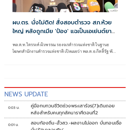
ผบ.ตร. นั่งไม่ติด! สั่งสอบตำรวจ สภ.ห้วย
ใหญ่ หลังถูกเมีย 'ป๋อง' แฉเป็นเอเย่นต์ยา
เสพติด
พล.ต.ท.ไตรรงค์ ผิวพรรณ รองจเรตำรวจแห่งชาติ ในฐานะ
โฆษกสำนักงานตำรวจแห่งชาติ เปิดเผยว่า พล.ต.อ.กิตติ์รัฐ พันธุ์
เพ็ชร์ ผู้บัญชาการตำรวจแห่งชาติ (ผบ.ตร.) สั่งการให้เร่งตรวจ
สอบข้อเท็จกรณีมีการกล่าวอ้างว่า นายฑนาฯ หรือ ป๋อง
NEWS UPDATE
คู่มือทบทวนชีวิตช่วงพระเสาร์จร(7)เดินถอย
0:03 น.
หลังสำหรับคนทุกลัคนาราศีตอนที่2
สอบท้องถิ่น-ฮั้วสว.-ผลงานไม่ออก บั่นทอนเชื่อ
0:01 น.