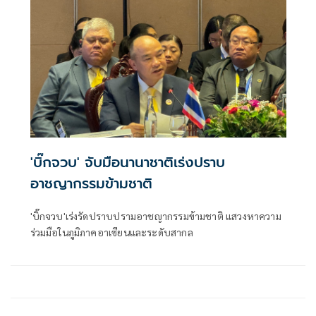
'บิ๊กจวบ' จับมือนานาชาติเร่งปราบ
อาชญากรรมข้ามชาติ
'บิ๊กจวบ'เร่งรัดปราบปรามอาชญากรรมข้ามชาติ แสวงหาความ
ร่วมมือในภูมิภาคอาเซียนและระดับสากล