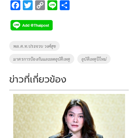
F
T
C
Li
S
ac
wi
o
n
h
e
tt
p
e
ar
b
er
y
e
o
Li
Tags
พล.ต.ท.ประจวบ วงศ์สุข
o
n
มาตรการป้องกันและลดอุบัติเหตุ
อุบัติเหตุปีใหม่
k
k
ข่าวที่เกี่ยวข้อง