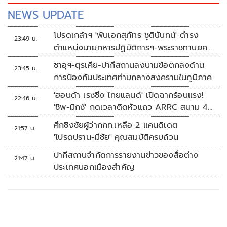
NEWS UPDATE
โปรดเกล้าฯ 'พันเอกสุภัทร ชูตินันทน์' ดำรง
23:49 น.
ตำแหน่งนายทหารปฏิบัติการฯ-พระราชทานยศ
'พลตรี'
ซาอุฯ-ตุรเคีย-ปากีสถานลงนามข้อตกลงด้าน
23:45 น.
การป้องกันประเทศท่ามกลางสงครามในภูมิภาค
'ฮอนด้า เรซซิ่ง ไทยแลนด์' เปิดฉากร้อนแรง!
22:46 น.
'ชิพ-มิกซ์' กดเวลาติดหัวแถว ARRC สนาม 4
ที่มัลดาลิกา
ศึกชิงชัยผู้ว่ากกท.เหลือ 2 แคนดิเดต
21:57 น.
'โปรดปราน-มีชัย' คุณสมบัติครบถ้วน
ปากีสถานจำกัดการรายงานข่าวของสื่อต่าง
21:47 น.
ประเทศนอกเมืองสำคัญ