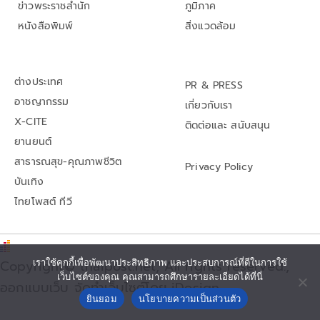
ข่าวพระราชสำนัก
ภูมิภาค
หนังสือพิมพ์
สิ่งแวดล้อม
ต่างประเทศ
PR & PRESS
อาชญากรรม
เกี่ยวกับเรา
X-CITE
ติดต่อและ สนับสนุน
ยานยนต์
สาธารณสุข-คุณภาพชีวิต
Privacy Policy
บันเทิง
ไทยโพสต์ ทีวี
Copyright© thaipost.net, All rights reserved.,
เราใช้คุกกี้เพื่อพัฒนาประสิทธิภาพ และประสบการณ์ที่ดีในการใช้
เว็บไซต์ของคุณ คุณสามารถศึกษารายละเอียดได้ที่นี่
ออกแบบเว็บ จัดทำเว็บไซต์โดย iDesign
ยินยอม
นโยบายความเป็นส่วนตัว