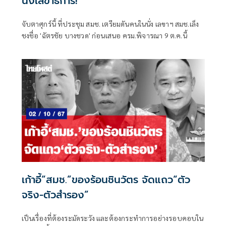
นั่งเลขาธิการ!
จับตาศุกร์นี้​ ที่ประชุม สมช.​ เตรียมดันคนใน​นั่ง เลขาฯ สมช.เล็ง
ชงชื่อ 'ฉัตรชัย​ บางชวด' ก่อนเสนอ ครม.พิจารณา​ 9 ต.ค.นี้
เก้าอี้“สมช.”ของร้อนชินวัตร จัดแถว“ตัว
จริง-ตัวสำรอง”
เป็นเรื่องที่ต้องระมัดระวัง และต้องกระทำการอย่างรอบคอบใน