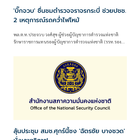
'บิ๊กจวบ' ชื่นชมตำรวจจราจรกระบี่ ช่วยปชช.
2 เหตุการณ์รถคว่ำไฟไหม้
พล.ต.ท.ประจวบ วงศ์สุข ผู้ช่วยผู้บัญชาการตำรวจแห่งชาติ
รักษาราชการแทนรองผู้บัญชาการตำรวจแห่งชาติ (รรท.รอง
ผบ.ตร.) ในฐานะผู้อำนวยการคณะทำงานขับเคลื่อนงานจราจร
สำนักงานตำรวจแห่งชาติ
ลุ้นประชุม สมช.ศุกร์นี้ชง 'ฉัตรชัย​ บางชวด'