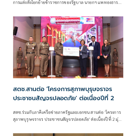
การแต่งตั้งโยกย้ายข้าราชการของรัฐบาล นายกฯ แพทองธาร
ชินวัตร ทำให้ต้องใช้เวลาในตรวจสอบคุณสมบัติอย่างรอบคอบ
สตช.สานต่อ 'โครงการสุภาพบุรุษจราจร
ประชาชนสัญจรปลอดภัย' ต่อเนื่องปีที่ 2
สตช.ร่วมกับภาคีเครือข่ายภาครัฐและเอกชน สานต่อ 'โครงการ
สุภาพบุรุษจราจร ประชาชนสัญจรปลอดภัย' ต่อเนื่องปีที่ 2 มุ่ง
หวังให้ประชาชนมีความปลอดภัยในการใช้รถใช้ถนนเพิ่มขึ้น