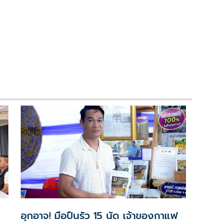
อุกอาจ! มือปืนรัว 15 นัด เจ้าของกาแฟ