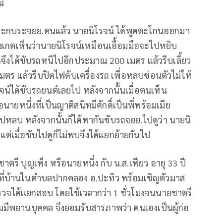
น
ดประกบระจยย.ตนแล้ว นายนิโรจน์ ได้พูดตะโกนออกมา
งเกตเห็นว่านายนิโรจน์เหมือนเอื้อมมือจะไปหยิบ
จึงได้ขับรถหนีไปอีกประมาณ 200 เมตร แล้วรีบเลี้ยว
 แล้วรีบปิดไฟดับเครื่องรถ เพื่อหลบซ่อนตัวไม่ให้
จน์ได้ขับรถยนต์เลยไป หลังจากนั้นเมื่อตนเห็น
ยหนึ่งที่เป็นญาติสนิทมีศักดิ์เป็นพี่พร้อมเมีย
หลบ หลังจากนั้นก็ได้พากันขับรถจยย.ไปดูว่า นายนิ
แต่เมื่อขับไปดูก็ไม่พบจึงได้แยกย้ายกันไป
รี บุญเพ็ง หรือนายหนึ่ง กับ น.ส.เฟียว อายุ 33 ปี
อยู่ที่บ้านในตำบลปากคลอง อ.ปะทิว พร้อมเชิญตัวมาส
วจได้แยกสอบ โดยใช้เวลากว่า 1 ชั่วโมงจนนายชาตรี
มมีพยานบุคคล จึงยอมรับสารภาพว่า ตนเองเป็นผู้ก่อ