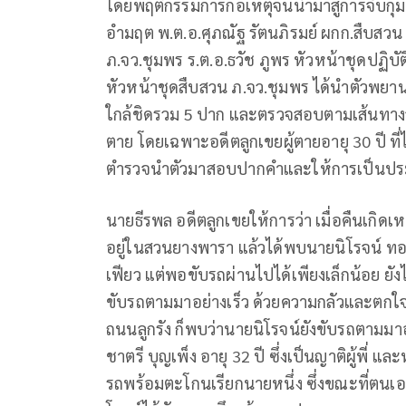
โดยพฤติกรรมการก่อเหตุจนนำมาสู่การจับกุม
อำมฤต พ.ต.อ.ศุภณัฐ รัตนภิรมย์ ผกก.สืบสวน 
ภ.จว.ชุมพร ร.ต.อ.ธวัช ภูพร หัวหน้าชุดปฏิบั
หัวหน้าชุดสืบสวน ภ.จว.ชุมพร ได้นำตัวพยานบุ
ใกล้ชิดรวม 5 ปาก และตรวจสอบตามเส้นทางจุด
ตาย โดยเฉพาะอดีตลูกเขยผู้ตายอายุ 30 ปี ที่
ตำรวจนำตัวมาสอบปากคำและให้การเป็นประโยช
นายธีรพล อดีตลูกเขยให้การว่า เมื่อคืนเกิดเ
อยู่ในสวนยางพารา แล้วได้พบนายนิโรจน์ ท
เฟียว แต่พอขับรถผ่านไปได้เพียงเล็กน้อย ยั
ขับรถตามมาอย่างเร็ว ด้วยความกลัวและตกใจ 
ถนนลูกรัง ก็พบว่านายนิโรจน์ยังขับรถตามมา
ชาตรี บุญเพ็ง อายุ 32 ปี ซึ่งเป็นญาติผู้พี่ 
รถพร้อมตะโกนเรียกนายหนึ่ง ซึ่งขณะที่ตนเอ