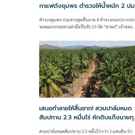
กาแฟดังชุมพร ตำรวจให้น้ำหนัก 2 ปม
ตำรวจชุมพร ประสานชุดสืบภาค 8 ตำรวจกองปราบปร
ระดมแกะรอยตามล่ามือปืนรัว 15 นัด "ชายเก๋" เจ้าของ
กาแฟแบรนด์ดัง ผู้ก่อตั้งวิสาหกิจท่องเที่ยวชุมชนวิถีเก
ดับหน้าสำนักสงฆ์
เสนอทำลายให้สิ้นซาก! สวนปาล์มหมด
สัมปทาน 2.3 หมื่นไร่ หักดิบแก๊งนายทุ
มาเฟียฮุบผลประโยชน์
สวนปาล์มหมดสัมปทาน 2.3 หมื่นไร่ กว่า 2 แสนต้น ป่า