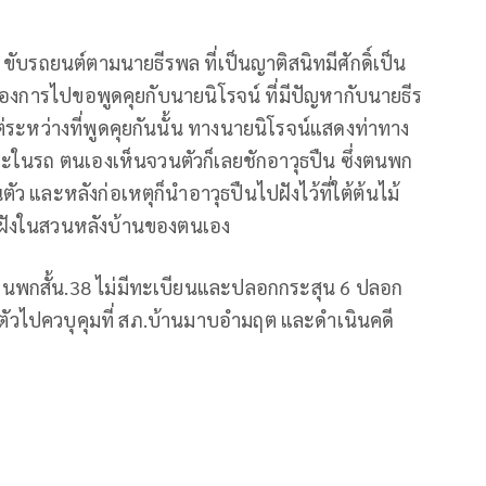
์ ขับรถยนต์ตามนายธีรพล ที่เป็นญาติสนิทมีศักดิ์เป็น
้องการไปขอพูดคุยกับนายนิโรจน์ ที่มีปัญหากับนายธีร
แต่ระหว่างที่พูดคุยกันนั้น ทางนายนิโรจน์แสดงท่าทาง
บาะในรถ ตนเองเห็นจวนตัวก็เลยชักอาวุธปืน ซึ่งตนพก
นตัว และหลังก่อเหตุก็นำอาวุธปืนไปฝังไว้ที่ใต้ต้นไม้
ฝังในสวนหลังบ้านของตนเอง
ุธปืนพกสั้น.38 ไม่มีทะเบียนและปลอกกระสุน 6 ปลอก
ตัวไปควบุคุมที่ สภ.บ้านมาบอำมฤต และดำเนินคดี