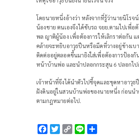
เหตุใช้อาวุธปืนยิงนายนิโรจน์ จริง
โดยนายหนึ่งอ้างว่า หลังจากที่รู้ว่านายนิโรจน
น้องชาย ตนเองจึงได้ขับรถ จยย.ตามไปเพื่อต
พล ญาติผู้น้อง เพื่อต้องการให้เลิกราต่อกัน 
คล้ายจะหยิบอาวุธปืนหรือมีดที่วางอยู่ข้างเ
ติดต่ออยู่ตลอดขึ้นมายิงใส่เพื่อต้องการป้องกั
หน้าบ้านพ่อ และนำปลอกกระสุน 6 ปลอกไป
เจ้าหน้าที่จึงได้นำตัวไปชี้จุดและขุดหาอาว
ฝังดินอยู่ในสวนบ้านพ่อของนายหนึ่ง ก่อนนำ
ตามกฎหมายต่อไป.
F
T
C
Li
S
ac
wi
o
n
h