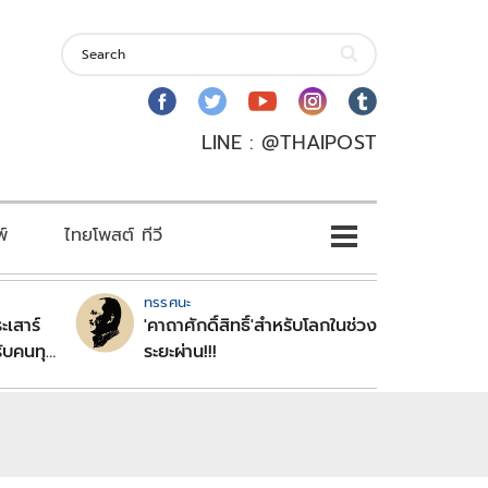
LINE : @THAIPOST
พ์
ไทยโพสต์ ทีวี
ทรรศนะ
ะเสาร์
'คาถาศักดิ์สิทธิ์'สำหรับโลกในช่วง
ับคนทุก
ระยะผ่าน!!!