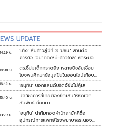
EWS UPDATE
'เท้ง' ลั่นก้าวสู่ปีที่ 3 'ปชน.' สานต่อ
14:29 น.
ภารกิจ 'อนาคตใหม่-ก้าวไกล' ซัดระบอบ
สีน้ำเงิน ทำหลักนิติรัฐ-นิติธรรมสั่น
ตร.ชี้ปมเด็กกราดยิง หลายปัจจัยเชื่อม
14:08 น.
คลอน
โยงพบศึกษาข้อมูลปืนในออนไลน์เกือบ
2 ปี
13:45 น.
'อนุทิน' บอกแลนด์บริดจ์ยังไม่คุ้ม!
นักวิชาการชี้ไทยต้องขีดเส้นให้ชัดเปิด
13:40 น.
สัมพันธ์เมียนมา
'อนุทิน' นำทีมทอดผ้าป่าสามัคคีซื้อ
13:29 น.
อุปกรณ์การแพทย์โรงพยาบาลระนอง
ยอดเงินทำบุญ 20 ล้านบาท