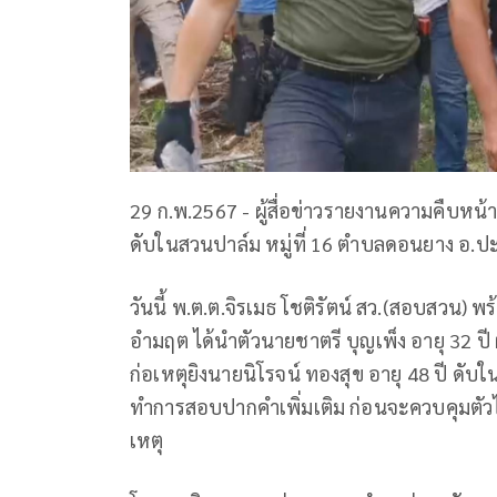
29 ก.พ.2567 - ผู้สื่อข่าวรายงานความคืบหน้า
ดับในสวนปาล์ม หมู่ที่ 16 ตำบลดอนยาง อ.ปะทิ
วันนี้ พ.ต.ต.จิรเมธ โชติรัตน์ สว.(สอบสวน) 
อำมฤต ได้นำตัวนายชาตรี บุญเพ็ง อายุ 32 ป
ก่อเหตุยิงนายนิโรจน์ ทองสุข อายุ 48 ปี ดับใ
ทำการสอบปากคำเพิ่มเติม ก่อนจะควบคุมตั
เหตุ