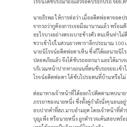
โรจน์ได้ขับรถมาถึงแล้วจอดประกบรถ จยย.ต
นายธีรพล ให้การต่อว่า เมื่ออดีตพ่อตาจอ
จากรถว่ากูต้องการเจอมึงมานานแล้ว พร้อมสั
อะไรบางอย่างตรงเบาะข้างตัว ตนเห็นท่าไม่ดี
ขวาเข้าไปในสวนยางพาราอีกประมาณ 100 เมตร
นายนิโรจน์อดีตพ่อตาเห็น ซึ่งก็ได้ผลนายนิโร
ปลอดภัยแล้ว จึงได้ขับรถออกมา และได้มาเจอนา
บริเวณหน้าปากทางถนนที่ตนขับรถจยย.เข้าไป
โรจน์อดีตพ่อตา ได้ขับไปรอตนที่บ้านหรือไม่ 
ต่อมาทางเจ้าหน้าที่ได้ออกไปติดตามพบนายชาต
ภรรยาของนายหนึ่ง ซึ่งทั้งคู่กำลังนั่งๆนอน
อบปากคำที่สภ.มาบอำมฤต โดยเจ้าหน้าที่ตำร
บุญเพ็ง หรือนายหนึ่ง ถูกตำรวจเค้นสอบพร้อ