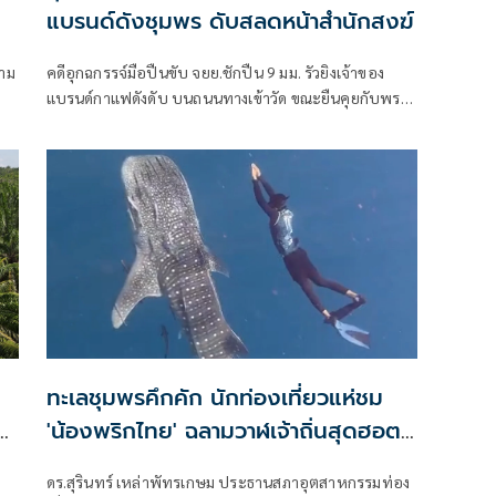
แบรนด์ดังชุมพร ดับสลดหน้าสำนักสงฆ์
าม
คดีอุกฉกรรจ์มือปืนขับ จยย.ชักปืน 9 มม. รัวยิงเจ้าของ
แบรนด์กาแฟดังดับ บนถนนทางเข้าวัด ขณะยืนคุยกับพระ
ษตร
สงฆ์และคนงานวางเต้นร้านค้าหน้าวัด เตรียมจัดงานใหญ่
ประจำปี เปิดเผยขึ้นเมื่อเวลา 20.20 น.วันที่ 5 กรกฎาคม
2569 พ.ต.ท.สามารถ แท่นอินอินทร์ สว.(สอบสวน) สภ.ท่า
แซะ
ทะเลชุมพรคึกคัก นักท่องเที่ยวแห่ชม
น
'น้องพริกไทย' ฉลามวาฬเจ้าถิ่นสุดฮอต
ทำเงินสะพัดสัปดาห์ละ 20 ล้าน
ดร.สุรินทร์ เหล่าพัทรเกษม ประธานสภาอุตสาหกรรมท่อง