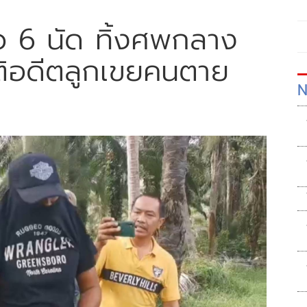
ัว 6 นัด ทิ้งศพกลาง
ติอดีตลูกเขยคนตาย
N