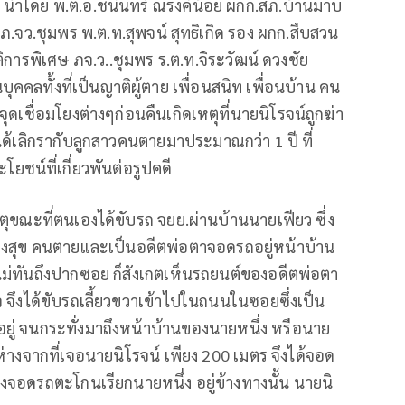
 นำโดย พ.ต.อ.ชนินทร์ ณรงค์น้อย ผกก.สภ.บ้านมาบ
ภ.จว.ชุมพร พ.ต.ท.สุพจน์ สุทธิเกิด รอง ผกก.สืบสวน
ติการพิเศษ ภจ.ว..ชุมพร ร.ต.ท.จิระวัฒน์ ดวงชัย
คคลทั้งที่เป็นญาติผู้ตาย เพื่อนสนิท เพื่อนบ้าน คน
เชื่อมโยงต่างๆก่อนคืนเกิดเหตุที่นายนิโรจน์ถูกฆ่า
ได้เลิกรากับลูกสาวคนตายมาประมาณกว่า 1 ปี ที่
น์ที่เกี่ยวพันต่อรูปคดี
หตุขณะที่ตนเองได้ขับรถ จยย.ผ่านบ้านนายเฟียว ซึ่ง
องสุข คนตายและเป็นอดีตพ่อตาจอดรถอยู่หน้าบ้าน
งไม่ทันถึงปากซอย ก็สังเกตเห็นรถยนต์ของอดีตพ่อตา
จึงได้ขับรถเลี้ยวขวาเข้าไปในถนนในซอยซึ่งเป็น
อยู่ จนกระทั่งมาถึงหน้าบ้านของนายหนึ่ง หรือนาย
และห่างจากที่เจอนายนิโรจน์ เพียง 200 เมตร จึงได้จอด
งจอดรถตะโกนเรียกนายหนึ่ง อยู่ข้างทางนั้น นายนิ