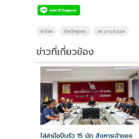
e
tt
p
e
ar
b
er
y
e
o
Li
Tags
ฆ่าโหด
จังหวัดชุมพร
สภ.มาบอำมฤต
o
n
k
k
ข่าวที่เกี่ยวข้อง
ไล่ล่ามือปืนรัว 15 นัด สังหารเจ้าของ