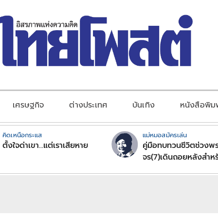
เศรษฐกิจ
ต่างประเทศ
บันเทิง
หนังสือพิม
คิดเหนือกระแส
แม่หมอสมัครเล่น
ตั้งใจด่าเขา...แต่เราเสียหาย
คู่มือทบทวนชีวิตช่วงพร
จร(7)เดินถอยหลังสำหร
ลัคนาราศีตอนที่2