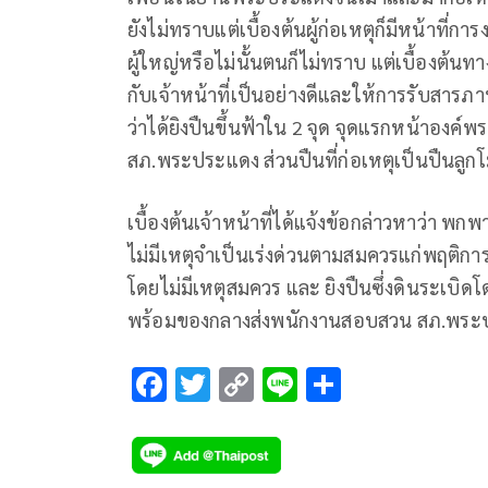
ยังไม่ทราบแต่เบื้องต้นผู้ก่อเหตุก็มีหน้าที่กา
ผู้ใหญ่หรือไม่นั้นตนก็ไม่ทราบ แต่เบื้องต้นท
กับเจ้าหน้าที่เป็นอย่างดีและให้การรับสารภา
ว่าได้ยิงปืนขึ้นฟ้าใน 2 จุด จุดแรกหน้าองค์พร
สภ.พระประแดง ส่วนปืนที่ก่อเหตุเป็นปืนลูก
เบื้องต้นเจ้าหน้าที่ได้แจ้งข้อกล่าวหาว่า 
ไม่มีเหตุจำเป็นเร่งด่วนตามสมควรแก่พฤติกา
โดยไม่มีเหตุสมควร และ ยิงปืนซึ่งดินระเบิดโ
พร้อมของกลางส่งพนักงานสอบสวน สภ.พระป
F
T
C
Li
S
ac
wi
o
n
h
e
tt
p
e
ar