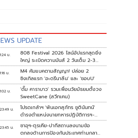
EWS UPDATE
808 Festival 2026 ไลน์อัปแรกสุดยิ่ง
1:24 น.
ใหญ่ ระเบิดความมันส์ 2 วันเต็ม 2-3
ต.ค.นี้
M4 คัมแบคตามสัญญา! ปล่อย 2
1:16 น.
ซิงเกิลแรก 'อะดรีนาลีน' และ 'ชอบU'
'ดั๊ม คาราบาว' รวมเพื่อนวัยมัธยมตั้งวง
1:02 น.
SweetCane (สวีทเคน)
โปรดเกล้าฯ 'พันเอกสุภัทร ชูตินันทน์'
23:49 น.
ดำรงตำแหน่งนายทหารปฏิบัติการฯ-
พระราชทานยศ 'พลตรี'
ซาอุฯ-ตุรเคีย-ปากีสถานลงนามข้อ
23:45 น.
ตกลงด้านการป้องกันประเทศท่ามกลาง