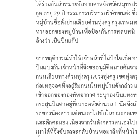
ได้ร่วมกันนำหมายจับจากศาลจังหวัดสมุทรปราก
กุล อายุ 29 ปี กรรมการบริหารบริษัทขนส่ง ช
หมู่บ้านชื่อดั่งย่านเลียบด่วนทุ่งครุ กรุงเท
ทางออกของหมู่บ้านเพื่อป้องกันการหลบหนี แ
อ้างว่า เป็นปืนแก๊ป
จากพฤติการณ์ทำให้เจ้าหน้าที่ไม่ปักใจเชื่อ จ
ปืนแบงกัน เจ้าหน้าที่จึงขออนุมัติหมายค้นจ
ถนนเลียบทางด่วนทุ่งครุ แขวงทุ่งครุ เขตทุ่งค
ก่อเหตุจอดทิ้งอยู่ริมถนนในหมู่บ้านดังกล่าว 
เข้าออกของกองทัพอากาศ ระบุกองบินแห่งหนึ
กระสุนปืนตกอยู่ที่เบาะหลังจำนวน 1 นัด จึงเก็
รถของน้องสาว แต่ตนเอาไปขับในขณะก่อเหตุ 
และคึกคะนอง เนื่องจากวันดังกล่าวตนเองไปนั
เมาได้ที่จึงขับรถจะกลับบ้านพอมาถึงที่หน้