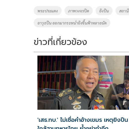
b
er
y
e
o
Li
Tags
พระประแดง
ภาพวงจรปิด
ยิงปืน
สถาน
o
n
อาวุธปืน ออกมากระหน่ำยิงขึ้นฟ้าหลายนัด
k
k
ข่าวที่เกี่ยวข้อง
'เสธ.ทบ.' ไม่เชื่อคำอ้างเขมร เหตุยิงปืน
ใกล้ฐานทหารไทย ย้ำอย่าทำอีก