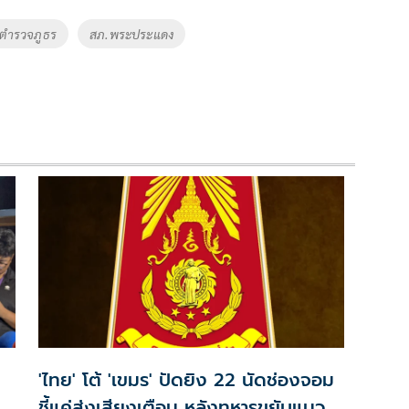
ีตำรวจภูธร
สภ.พระประแดง
'ไทย' โต้ 'เขมร' ปัดยิง 22 นัดช่องจอม
ชี้แค่ส่งเสียงเตือน หลังทหารขยับแนว