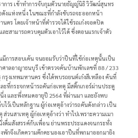
าร เข้าทำการจับกุมตัวนายธัญญ์นิธิ วิวัฒน์สุนทร
ื่อดังแห่งหนึ่ง ในขณะที่กำลังขับรถจะออกหน้า
พมหานคร โดยเจ้าหน้าที่ตำรวจได้ใช้รถเก๋งจอดปิด
ละสามารถควบคุมตัวเอาไว้ได้ ซึ่งตอนแรกเจ้าตัว
นมีการสอบเค้น จนยอมรับว่าปืนที่ใช้ก่อเหตุนั้นเป็น
ากศาลอาญาธนบุรี เข้าตรวจค้นบ้านพักเลขที่ 88 / 233
รุ กรุงเทพมหานคร ซึ่งได้พบรถยนต์เก๋งสีเหลือง คันที่
และที่กระจกหน้ารถคันก่อเหตุ มีสติ๊กเกอร์ผ่านประตู
่ง และพึ่งหมดอายุปี 2564 ที่ผ่านมา และยังพบ
บไว้เป็นหลักฐาน ผู้ก่อเหตุอ้างว่ารถคันดังกล่าว เป็น
ส่วนสาเหตุ ผู้ก่อเหตุอ้างว่า ทำไปเพราะความเมา
่งดื่มสังสรรค์กับเพื่อน ย่านพระประแดงจนกระทั่ง
าโรงพักจึงเกิดความคึกคะนองเอาปืนที่พกมาออกมายิง