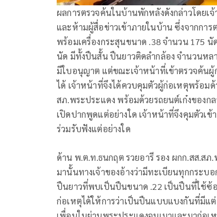
ผลการตรวจค้นในบ้านพักหลังดังกล่าวโดยเจ้าข
และห้ามผู้สื่อข่าวเข้าภายในบ้าน ซึ่งจากกา
พร้อมเครื่องกระสุนขนาด .38 จำนวน 175 น
นัด มีทั้งปืนสั้น ปืนยาวติดลำกล้อง จำนวนหล
มีใบอนุญาต แต่ขณะเจ้าหน้าที่เข้าตรวจค้นผ
ได้ เจ้าหน้าที่จึงได้ควบคุมตัวผู้ก่อเหตุพร้
สภ.พระประแดง พร้อมด้วยรถยนต์เก๋งของกลาง
เปิดปากพูดแต่อย่างใด เจ้าหน้าที่จึงคุมตัวเข
ร่วมรับฟังแต่อย่างใด
ด้าน พ.ต.ท.ธนกฤต รวยอารี รอง ผกก.สส.สภ.พ
มานั้นทางเจ้าของอ้างว่ามีทะเบียนทุกกระบ
ปืนยาวที่พบเป็นปืนขนาด .22 เป็นปืนที่ใช้ซ้
ก่อเหตุได้ให้การว่าเป็นปืนแบบแบงกันที่มีแต่เส
เพื่อนในย่านพระประแดงจนเมาและมาก่อเหตุ ส่ว