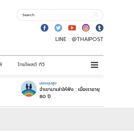
LINE : @THAIPOST
พ์
ไทยโพสต์ ทีวี
มองมุมสูง
จำเขามาเล่าให้ฟัง : เมื่อเราอายุ
80 ปี