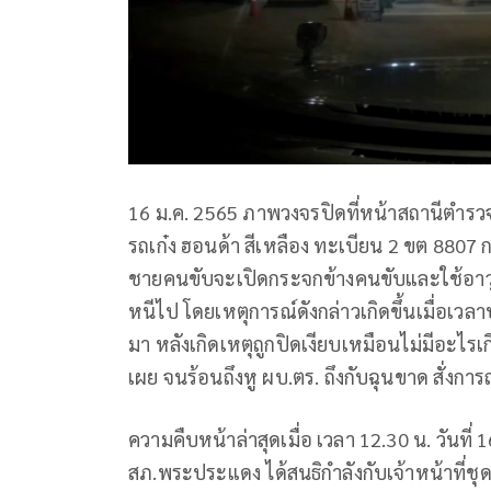
16 ม.ค. 2565 ภาพวงจรปิดที่หน้าสถานีตำรว
รถเก๋ง ฮอนด้า สีเหลือง ทะเบียน 2 ขต 8807
ชายคนขับจะเปิดกระจกข้างคนขับและใช้อาวุ
หนีไป โดยเหตุการณ์ดังกล่าวเกิดขึ้นเมื่อเวล
มา หลังเกิดเหตุถูกปิดเงียบเหมือนไม่มีอะไรเกิ
เผย จนร้อนถึงหู ผบ.ตร. ถึงกับฉุนขาด สั่งการ
ความคืบหน้าล่าสุดเมื่อ เวลา 12.30 น. วันที่
สภ.พระประแดง ได้สนธิกำลังกับเจ้าหน้าที่