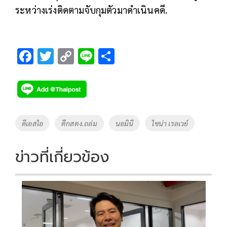
ระหว่างเร่งติดตามจับกุมตัวมาดำเนินคดี.
F
T
C
Li
S
ac
wi
o
n
h
e
tt
p
e
ar
b
er
y
e
o
Li
Tags
ดีเอสไอ
ตึกสตง.ถล่ม
นอมินี
ไชน่า เรลเวย์
o
n
k
k
ข่าวที่เกี่ยวข้อง