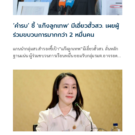
‘คำรบ’ ชี้ 'แก๊งลูกเทพ' มีเอี่ยวฮั้วสว. เผยผู้
ร่วมขบวนการมากกว่า 2 หมื่นคน
แกนนำกลุ่มสว.สำรองชี้เป้า”แก๊งลูกเทพ”มีเอี่ยวฮั้วสว. ลั่นหลัก
ฐานแน่น ผู้ร่วมขบวนการเรือนหมื่น ยอมรับกลุ่มรมต.อาจรอด
เพราะคดีอาญา หลักฐานต้องชัดสิ้นข้อสงสัย เตือนกกต.หากไม่
ส่งศาลฎีกาสอย 138 สว.โดนร้องเอาผิดติดคุก!