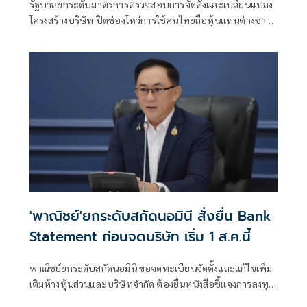
รัฐบาลยกระดับมาตรการตรวจสอบการจัดตั้งและเปลี่ยนแปลง
โครงสร้างบริษัท ปิดช่องโหว่การใช้คนไทยถือหุ้นแทนต่างชาติ
หรือ “นอมินี” พร้อมบังคับยื่นหลักฐานแหล่งที่มาของเงินลงทุน
เริ่มมีผลตั้งแต่ 1 ส.ค. 2569 ย้ำไม่กระทบการลงทุนที่ถูกต้องตาม
กฎหมาย แต่เพิ่มความโปร่งใสและสร้างความเป็นธรรมในการ
แข่งขันทางธุรกิจ
'พาณิชย์'ยกระดับสกัดนอมินี สั่งยื่น Bank
Statement ก่อนจดบริษัท เริ่ม 1 ส.ค.นี้
พาณิชย์ยกระดับสกัดนอมินี ขอจดทะเบียนจัดตั้งและแก้ไขเพิ่ม
เติมห้างหุ้นส่วนและบริษัทจำกัด ต้องยื่นหนังสือชี้แจงการลงทุน
Bank Statement มีผลบังคับใช้ตั้งแต่ 1 ส.ค.69 เป็นต้นไป