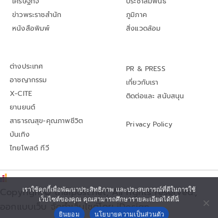
เศรษฐกิจ
ประชาสัมพันธ์
ข่าวพระราชสำนัก
ภูมิภาค
หนังสือพิมพ์
สิ่งแวดล้อม
ต่างประเทศ
PR & PRESS
อาชญากรรม
เกี่ยวกับเรา
X-CITE
ติดต่อและ สนับสนุน
ยานยนต์
สาธารณสุข-คุณภาพชีวิต
Privacy Policy
บันเทิง
ไทยโพสต์ ทีวี
Copyright© thaipost.net, All rights reserved.,
เราใช้คุกกี้เพื่อพัฒนาประสิทธิภาพ และประสบการณ์ที่ดีในการใช้
เว็บไซต์ของคุณ คุณสามารถศึกษารายละเอียดได้ที่นี่
ออกแบบเว็บ จัดทำเว็บไซต์โดย iDesign
ยินยอม
นโยบายความเป็นส่วนตัว