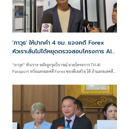
'ภาวุธ' ให้ปากคำ 4 ชม. แจงคดี Forex
หัวเราะลั่นไม่ได้หยุดตรวจสอบโครงการ AI
แลกจบคดี
“ภาวุธ” หัวเราะ หลังถูกรุมวิจารณ์ อวยโครงการ TH-AI
Passport หวังแลกผลคดี Forex ของดีเอสไอ โต้ ถ้าแลกผลคดี
ได้คงไม่มายืนอยู่ตรงนี้ รับลดบทบาทตรวจสอบ เหตุติดภารกิจ
งานประชุมคณะอนุฯหลายชุด เผยยังมีเพื่อน สส.รายอื่นของ
พรรคประชาชน รับผิดชอบโดยตรงอยู่แล้ว