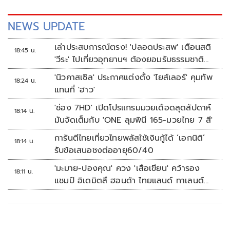
NEWS UPDATE
เล่าประสบการณ์ตรง! 'ปลอดประสพ' เตือนสติ
18:45 น.
'วีระ' ไปเที่ยวอุทยานฯ ต้องยอมรับธรรมชาติ
ดิบๆให้ได้
'นิวคาสเซิล' ประกาศแต่งตั้ง 'ไยส์เลอร์' คุมทัพ
18:24 น.
แทนที่ 'ฮาว'
'ช่อง 7HD' เปิดโปรแกรมมวยเดือดสุดสัปดาห์
18:14 น.
มันจัดเต็มกับ 'ONE ลุมพินี 165-มวยไทย 7 สี'
การันตีไทยเที่ยวไทยพลัสใช้เงินกู้ได้ ‘เอกนิติ’
18:14 น.
รับข้อเสนอชงต่ออายุ60/40
'มะมาย-ปองคุณ' ควง 'เสือเขียน' คว้ารอง
18:11 น.
แชมป์ อิเดมิตสึ ฮอนด้า ไทยแลนด์ ทาเลนต์
คัพ สนาม 3