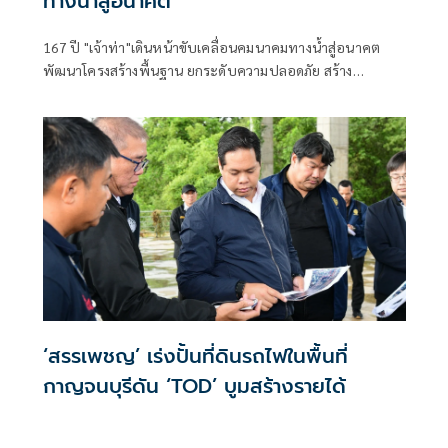
ทางน้ำสู่อนาคต
167 ปี "เจ้าท่า"เดินหน้าขับเคลื่อนคมนาคมทางน้ำสู่อนาคต
พัฒนาโครงสร้างพื้นฐาน ยกระดับความปลอดภัย สร้าง
เศรษฐกิจไทยเติบโตอย่างยั่งยืน
‘สรรเพชญ’ เร่งปั้นที่ดินรถไฟในพื้นที่
กาญจนบุรีดัน ‘TOD’ บูมสร้างรายได้