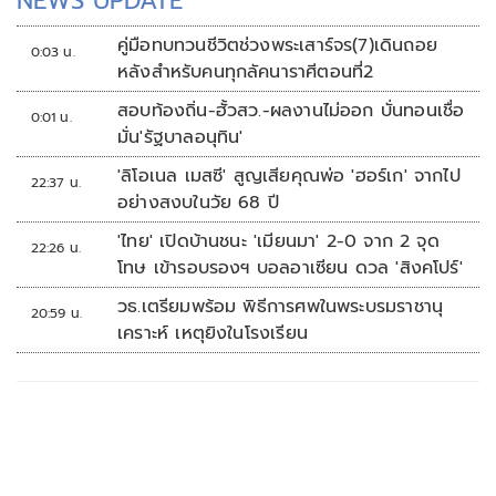
NEWS UPDATE
คู่มือทบทวนชีวิตช่วงพระเสาร์จร(7)เดินถอย
0:03 น.
หลังสำหรับคนทุกลัคนาราศีตอนที่2
สอบท้องถิ่น-ฮั้วสว.-ผลงานไม่ออก บั่นทอนเชื่อ
0:01 น.
มั่น'รัฐบาลอนุทิน'
'ลิโอเนล เมสซี' สูญเสียคุณพ่อ 'ฮอร์เก' จากไป
22:37 น.
อย่างสงบในวัย 68 ปี
'ไทย' เปิดบ้านชนะ 'เมียนมา' 2-0 จาก 2 จุด
22:26 น.
โทษ เข้ารอบรองฯ บอลอาเซียน ดวล 'สิงคโปร์'
วธ.เตรียมพร้อม พิธีการศพในพระบรมราชานุ
20:59 น.
เคราะห์ เหตุยิงในโรงเรียน