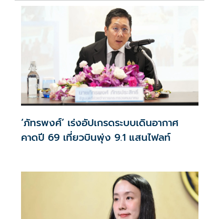
‘ภัทรพงศ์’ เร่งอัปเกรดระบบเดินอากาศ
คาดปี 69 เที่ยวบินพุ่ง 9.1 แสนไฟลท์