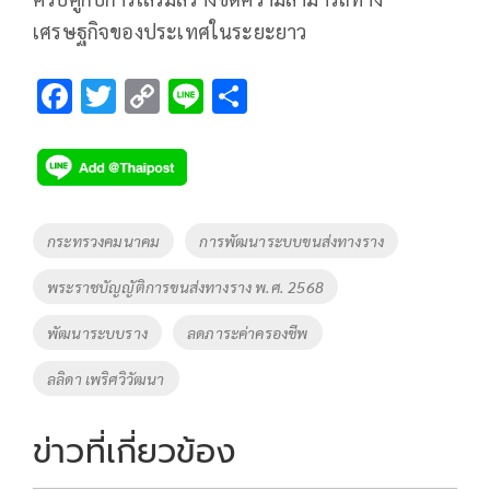
เศรษฐกิจของประเทศในระยะยาว
F
T
C
Li
S
ac
wi
o
n
h
e
tt
p
e
ar
b
er
y
e
o
Li
Tags
กระทรวงคมนาคม
การพัฒนาระบบขนส่งทางราง
o
n
พระราชบัญญัติการขนส่งทางราง พ.ศ. 2568
k
k
พัฒนาระบบราง
ลดภาระค่าครองชีพ
ลลิดา เพริศวิวัฒนา
ข่าวที่เกี่ยวข้อง