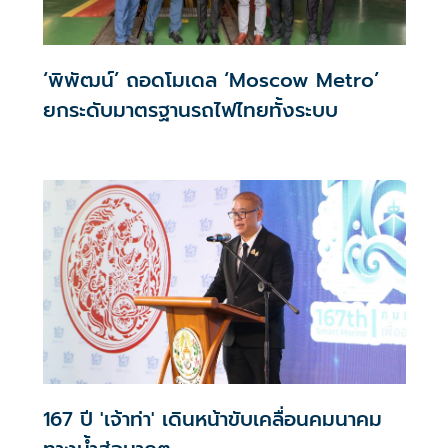
‘พิพัฒน์’ ถอดโมเดล ‘Moscow Metro’
ยกระดับมาตรฐานรถไฟไทยทั้งระบบ
167 ปี 'เจ้าท่า' เดินหน้าขับเคลื่อนคมนาคม