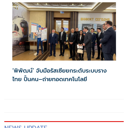
‘พิพัฒน์’ จับมือรัสเซียยกระดับระบบราง
ไทย ปั้นคน–ถ่ายทอดเทคโนโลยี