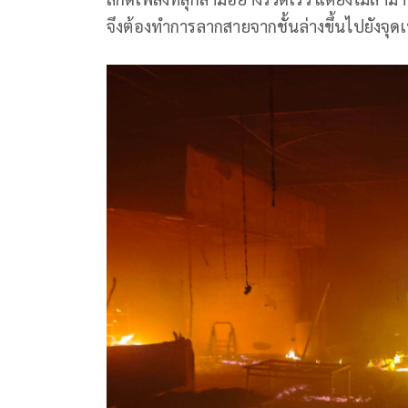
จึงต้องทำการลากสายจากชั้นล่างขึ้นไปยังจุด