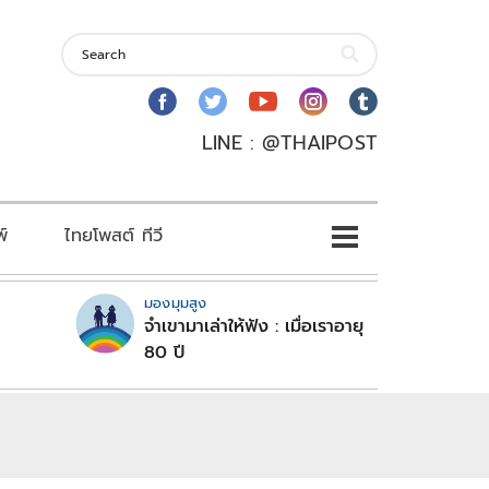
LINE : @THAIPOST
พ์
ไทยโพสต์ ทีวี
มองมุมสูง
จำเขามาเล่าให้ฟัง : เมื่อเราอายุ
80 ปี