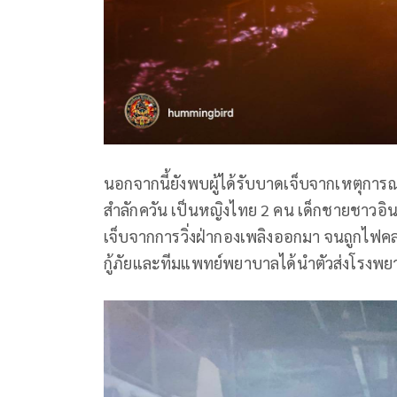
นอกจากนี้ยังพบผู้ได้รับบาดเจ็บจากเหตุกา
สำลักควัน เป็นหญิงไทย 2 คน เด็กชายชาวอินโ
เจ็บจากการวิ่งฝ่ากองเพลิงออกมา จนถูกไฟค
กู้ภัยและทีมแพทย์พยาบาลได้นำตัวส่งโรงพยา