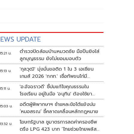
EWS UPDATE
ตำรวจปิดล้อมบ้านหมวดชัย มือปืนยิงใส่
15:21 น.
ลูกบุญธรรม ยังไม่ยอมมอบตัว
'กุลวุฒิ' มุ่งมั่นขอติด 1 ใน 3 เอเชียน
15:13 น.
เกมส์ 2026 'กกท.' เชื่อทัพขนไก่มี
เหรียญแน่
'อ.อัจฉราวดี' ชี้ปมแก้ไขคุณธรรมใน
15:11 น.
โรงเรียน อยู่ในมือ 'อนุทิน' ต้องใช้ยา
แรงกับ ก.ศึกษา เรื่องปืนแค่ปลายเหตุ
อดีตผู้พิพากษาฯ ชำแหละข้อโต้แย้งปม
15:03 น.
‘หมอสรณ’ ชี้คลาดเคลื่อนหลักกฎหมาย
โฆษกรัฐบาล ชูมาตรการลดค่าครองชีพ
13:32 น.
ตรึง LPG 423 บาท ‘ไทยช่วยไทยพลัส’