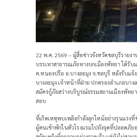
22 พ.ค. 2569 – ผู้สื่อข่าวจังหวัดขลบุรีรายงานว
บรรเทาสาธารณภัยทางบกเมืองพัทยา ได้รับแจ้
ค.หนองปรือ อ.บางละมุง จ.ชลบุรี หลังรับแจ้
บางละมุง เจ้าหน้าที่ฝ่าย ปกครองอำเภอบางละ
สมัครกู้ภัยสว่างบริบูรณ์ธรรมสถานเมืองพัทยา
สอบ
ที่เกิดเหตุพบเพลิงกำลังลุกไหม้อย่างรุนแรงท
ผู้คนเข้าพักในตัวโรงแรมไปยังจุดที่ปลอดภัย
สกัดเพลิงที่ลุกลามอย่างรวดเร็ว แต่ยังไม่สา