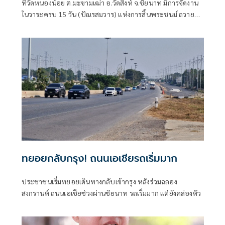
ที่วัดหนองน้อย ต.มะขามเฒ่า อ.วัดสิงห์ จ.ชัยนาท มีการจัดงาน
ในวาระครบ 15 วัน (ปัณรสมวาร) แห่งการสิ้นพระชนม์ ถวาย
เป็นพระกุศลแด่สมเด็จพระเจ้าลูกเธอ เจ้าฟ้าพัชรกิติยาภา นเร
นทิราเทพยวดี กรมหลวงราชสาริณีสิริพัชร มหาวัชรรราชธิดา
โดยมีการทำบุญ ถวายภัตตาหารเพลแด่พระภิกษุสงฆ์ จำนวน
40 รูป และมีการแจกทาน ข้าวสาร 200 ถุง ไข่พะโล้ 6,000 ฟอง
ให้กับประชาชนและชาวบ้านวัดหนองน้อย เพื่อลดภาระค่า
ครองชีพและถวายเป็นพระราชกุศล
ทยอยกลับกรุง! ถนนเอเชียรถเริ่มมาก
ประชาชนเริ่มทยอยเดินทางกลับเข้ากรุง หลังร่วมฉลอง
สงกรานต์ ถนนเอเชียช่วงผ่านชัยนาท รถเริ่มมาก แต่ยังคล่องตัว