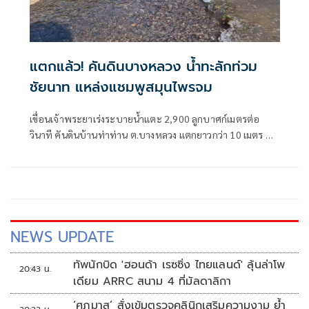
แตกแล้ว! คันดินบางหลวง น้ำทะลักท่วม
ชัยนาท แหล่งแชมพูสมุนไพรจม
เขื่อนเจ้าพระยาเร่งระบายน้ำแตะ 2,900 ลูกบาศก์เมตรต่อ
วินาที คันดินบ้านท่าท่าน ต.บางหลวง แตกยาวกว่า 10 เมตร น้ำ
ไหลหลากเข้าท่วม 2 หมู่บ้าน รวมถึงแหล่งผลิตแชมพูสมุนไพรชื่
NEWS UPDATE
ทัพนักบิด 'ฮอนด้า เรซซิ่ง ไทยแลนด์' ลุ้นล่าโพ
20:43 น.
เดียม ARRC สนาม 4 ที่มัลดาลิกา
‘ศุภมาส’ สั่งเข้มตรวจคลินิกเสริมความงาม ย้ำ