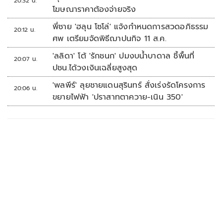
20:32 น.
โฆษณาราคาต้องจ่ายจริง
พี่ชาย 'ฮลุน โซโล่' แจ้งกำหนดการสวดอภิธรรม
20:12 น.
ศพ เตรียมจัดพิธีฌาปนกิจ 11 ส.ค.
'ลลิดา' โต้ 'รักชนก' ปมงบน้ำบาดาล ชี้พื้นที่
20:07 น.
ปชน.ได้วงเงินเฉลี่ยสูงสุด
'พลพีร์' ลุยชายแดนสุรินทร์ สั่งเร่งรัดโครงการ
20:06 น.
ขยายไฟฟ้า 'ปราสาทตาควาย-เนิน 350'