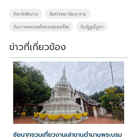
b
er
y
e
o
Li
Tags
จังหวัดชัยนาท
วัดสรรพยาวัฒนาราม
o
n
วันถวายพระเพลิงพระพุทธสรีสะ
วันอัฏฐมีบูชา
k
k
ข่าวที่เกี่ยวข้อง
ชัยนาทชวนเที่ยวงานเล่าขานตำนานพระบรม