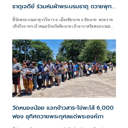
ธาตุเจดีย์ ร่วมห่มผ้าพระบรมธาตุ ถวายพุทธ
บูชา
ที่วัดพระบรมธาตุวรวิหาร อ. เมืองชัยนาท จ.ชัยนาท พระราช
วชิรกิจจาทร เจ้าคณะจังหวัดชัยนาท เจ้าอาวาสวัดพระบรมธาตุ
วรวิหาร พร้อมด้วย นายวิษณุ วิทยวราวัฒน์ รองผู้ว่าราชการ
จังหวัดชัยนาท นางอารีย์ ฤุกษ์สภาพ ผู้อํานวยการการท่อง
เที่ยวแห่งประเทศไทย
วัดหนองน้อย แจกข้าวสาร-ไข่พะโล้ 6,000
ฟอง อุทิศถวายพระกุศลแด่พระองค์ภา