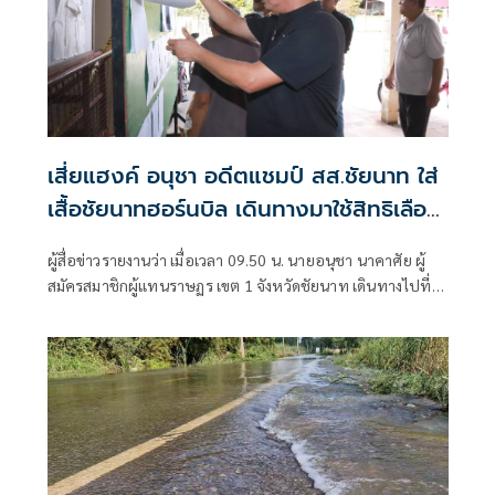
เสี่ยแฮงค์ อนุชา อดีตแชมป์ สส.ชัยนาท ใส่
เสื้อชัยนาทฮอร์นบิล เดินทางมาใช้สิทธิเลือก
ตั้ง ชวนคนไทยออกมาใช้สิทธิเพื่ออนาคต
ผู้สื่อข่าวรายงานว่า เมื่อเวลา 09.50 น. นายอนุชา นาคาศัย ผู้
ประเทศ
สมัครสมาชิกผู้แทนราษฏร เขต 1 จังหวัดชัยนาท เดินทางไปที่
บริเวณหน่วยเลือกตั้งที่ 1 เขตเลือกตั้งที่ 1 ศาลาปู่หิน ต โพ
นางดำตก เทศบาลตำบลโพธิ์พิทักษ์ อ.สรรพยา จ.ชัยนาท เพื่อ
ใช้สิทธิลงคะแนนเสียงเลือกตั้ง สมาชิกสภาผู้แทนราษฏร และ
ประชามติ