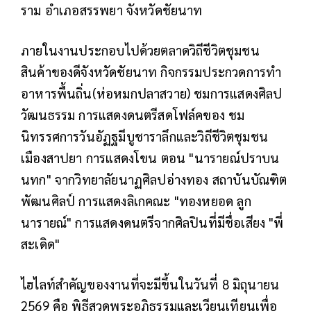
ราม อําเภอสรรพยา จังหวัดชัยนาท
ภายในงานประกอบไปด้วยตลาดวิถีชีวิตชุมชน
สินค้าของดีจังหวัดชัยนาท กิจกรรมประกวดการทํา
อาหารพื้นถิ่น(ห่อหมกปลาสวาย) ชมการแสดงศิลป
วัฒนธรรม การแสดงดนตรีสดโฟล์คของ ชม
นิทรรศการวันอัฏฐมีบูชาราลึกและ
วิถีชีวิตชุมชน
เมืองสาปยา การแสดงโขน ตอน "นารายณ์ปราบน
นทก" จากวิทยาลัยนาฏศิลปอ่างทอง สถาบันบัณฑิต
พัฒนศิลป์ การแสดงลิเกคณะ "ทองหยอด ลูก
นารายณ์" การแสดงดนตรีจากศิลปินที่มีชื่อเสียง "พี่
สะเดิด"
ไฮไลท์สำคัญของงานที่จะมีขึ้นในวันที่ 8 มิถุนายน
2569 คือ พิธีสวดพระอภิธรรมและเวียนเทียนเพื่อ