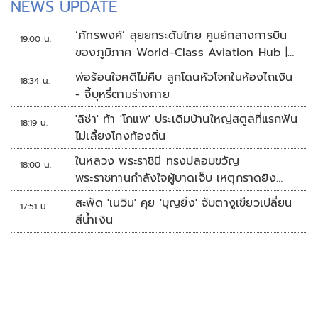
NEWS UPDATE
‘ภัทรพงศ์’ ลุยยกระดับไทย ศูนย์กลางการบิน
19:00 น.
ของภูมิภาค World-Class Aviation Hub |
ห้องข่าวไทยโพสต์สุดสัปดาห์
พ่อร้อนใจคดีไม่คืบ ลูกโดนหัวโจกในห้องไถเงิน
18:34 น.
- จี้บุหรี่ตามร่างกาย
'ลิซ่า' ท้า 'โกแพ' ประเดิมบ้านใหญ่สตูลที่แรกฟัน
18:19 น.
ไม่เลี้ยงโกงท้องถิ่น
ในหลวง พระราชินี ทรงปลอบขวัญ
18:00 น.
พระราชทานกำลังใจผู้บาดเจ็บ เหตุกราดยิง
รร.เทพศิรินทร์นนทบุรี
สะพัด 'เนวิน' คุย 'บุญยิ่ง' จับตางูเขียวเปลี่ยน
17:51 น.
สีน้ำเงิน