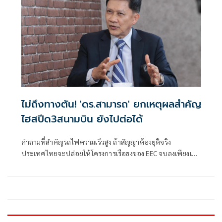
ไม่ถึงทางตัน! 'ดร.สามารถ' ยกเหตุผลสำคัญ
ไฮสปีด3สนามบิน ยังไปต่อได้
คำถามที่สำคัญรถไฟความเร็วสูง ถ้าสัญญาต้องยุติจริง
ประเทศไทยจะปล่อยให้โครงการเรือธงของ EEC จบลงเพียงเท่า
นี้หรือ