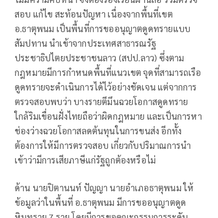
สอบ แก้ไข สะท้อนปัญหา เนื่องจากพื้นที่เขต
อ.ธาตุพนม เป็นพื้นที่การขออนุญาตดูดทรายแบบ
สัมปทาน นำเข้าจากประเทศสาธารณรัฐ
ประชาธิปไตยประชาชนลาว (สปป.ลาว) ซึ่งตาม
กฎหมายมีการกำหนดพื้นที่แนวเขต จุดที่สามารถเรือ
ดูดทรายจะดำเนินการได้ไว้อย่างชัดเจน แต่จากการ
ตรวจสอบพบว่า บางรายตีมึนฉวยโอกาสดูดทราย
ใกล้ริมเขื่อนฝั่งไทยถือว่าผิดกฎหมาย และเป็นการหา
ช่องว่างฉวยโอกาสลดต้นทุนในการขนส่ง อีกทั้ง
ต้องการให้มีการตรวจสอบ เกี่ยวกับปริมาณการนำ
เข้าว่ามีการเสียภาษีแก่รัฐถูกต้องหรือไม่
ด้าน นายปิตานนท์ ปัญญา นายอำเภอธาตุพนม ให้
ข้อมูลว่าในพื้นที่ อ.ธาตุพนม มีการขออนุญาตดูด
หินทราย 7 ราย โดยมีการขอคณะกรรมการระดับ