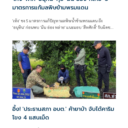
มาตรการแก้มลพิษข้ามพรมแดน
'เท้ง' ชง 5 มาตรการแก้ปัญหามลพิษน้ำข้ามพรมแดน ถึง
'อนุทิน' ก่อนพบ 'มิน อ่อง หล่าย' แนะมอบ 'สีหศักดิ์' รับผิดชอบ
หลัก ฝ่ายค้านติดตามความคืบหน้าทุกไตรมาส
อึ้ง! 'ประธานสภา อบต.' ค้ายาบ้า จับได้คาริม
โขง 4 แสนเม็ด