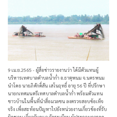
9 เม.ย.2565 - ผู้สื่อข่าวรายงานว่า ได้มีตัวแทนผู้
บริหารเทศบาลตำบลน้ำก่ำ อ.ธาตุพนม จ.นครพนม
นำโดย นายภิศักดิ์สัน เสโนฤทธิ์ อายุ 56 ปี ที่ปรึกษา
นายกเทศมนตรีเทศบาลตำบลน้ำก่ำ พร้อมตัวแทน
ชาวบ้านในพื้นที่นำสื่อมวลชน ลงตรวจสอบข้อเท็จ
จริง เพื่อสะท้อนปัญหาไปยังหน่วยงานเกี่ยวข้องที่รับ
ผิดชอบ เกี่ยวกับดูแล จัดระเบียบ ผู้ประกอบการดูด