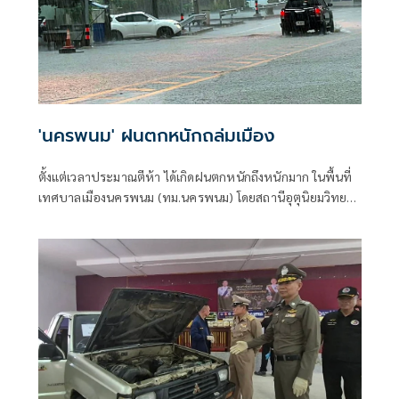
'นครพนม' ฝนตกหนักถล่มเมือง
ตั้งแต่เวลาประมาณตีห้า ได้เกิดฝนตกหนักถึงหนักมาก ในพื้นที่
เทศบาลเมืองนครพนม (ทม.นครพนม) โดยสถานีอุตุนิยมวิทยา
วัดปริมาณน้ำฝนที่ตกได้ถึง 107.9 มม.(มิลลิเมตร)