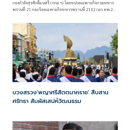
กองกำลังสุรศักดิ์มนตรี (กกล.ฯ) โดยหน่วยเฉพาะกิจกรมทหาร
พรานที่ 21 กองร้อยเฉพาะกิจทหารพรานที่ 2102 (ฉก.ทพ.21
ร้อย.ฉก.ทพ.2102) ต.ไชยบุรี อ.ท่าอุเทน จ.นครพนม
บวงสรวง'พญาศรีสัตตนาคราช' สืบสาน
ศรัทธา สัมผัสเสน่ห์วัฒนธรม