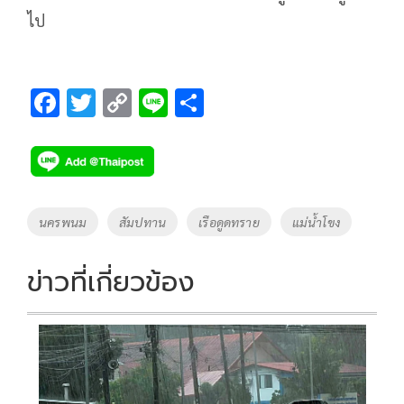
ไป
F
T
C
Li
S
ac
wi
o
n
h
e
tt
p
e
ar
b
er
y
e
o
Li
Tags
นครพนม
สัมปทาน
เรือดูดทราย
แม่น้ำโขง
o
n
k
k
ข่าวที่เกี่ยวข้อง