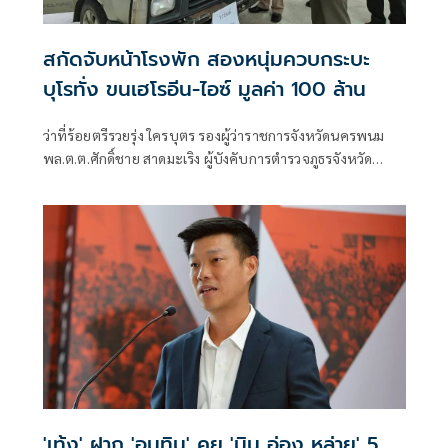
สกัดจับหน้าโรงพัก สองหนุ่มควบกระบะ
บุโรทั่ง ขนเฮโรอีน-ไอซ์ มูลค่า 100 ล้าน
ว่าที่ร้อยตรีรวยรุ่ง ใครบุตร รองผู้ว่าราชการจังหวัดนครพนม
พล.ต.ต.ศักดิ์ชาย สาดมะเริง ผู้บังคับการตำรวจภูธรจังหวัด
นครพนม (ผบก.ภ.จว.นครพนม) พ.ต.ท.ณรายุทธ ไตรยสุทธิ์ รอง
ผู้กำกับสืบสวนตำรวจภูธรจังหวัดนครพนม
'เท้ง' ฝาก 'อนุทิน' คุย 'มิน อ่อง หล่าย' 5