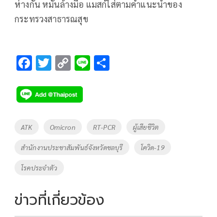
ห่างกัน หมั่นล้างมือ แมสก์ใส่ตามคำแนะนำของ
กระทรวงสาธารณสุข
F
T
C
Li
S
ac
wi
o
n
h
e
tt
p
e
ar
b
er
y
e
o
Li
Tags
ATK
Omicron
RT-PCR
ผู้เสียชีวิต
o
n
สำนักงานประชาสัมพันธ์จังหวัดชลบุรี
โควิด-19
k
k
โรคประจำตัว
ข่าวที่เกี่ยวข้อง