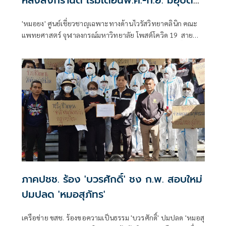
การณ์สูง
'หมอยง' ศูนย์เชี่ยวชาญเฉพาะทางด้านไวรัสวิทยาคลินิก คณะ
แพทยศาสตร์ จุฬาลงกรณ์มหาวิทยาลัย โพสต์โควิด 19 สาย
พันธุ์ใหม่แพร่กระจายเร็ว BA.3.2 ทำไมเรียกชื่อเล่นว่า 'จั๊กจั่น'
ภาคปชช. ร้อง 'บวรศักดิ์' ชง ก.พ. สอบใหม่
ปมปลด 'หมอสุภัทร'
เครือข่าย ขสช. ร้องขอความเป็นธรรม 'บวรศักดิ์' ปมปลด 'หมอสุ