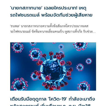
'นายกสภาทนาย' เฉลยใครประมาท! เหตุ
รถไฟชนรถเมล์ พร้อมจัดทีมช่วยผู้เสียหาย
'ธนพล' นายกสภาทนายความตั้งข้อสังเกตใครประมาทเคส
รถไฟชนรถเมล์ จัดทีมทนายเยี่ยมคนเจ็บ ดูสถานที่จริง รับช่วย
เหลือเคสนี้ทุกคน รับเป็นตัวกลางเจรจรค่าเสียหายจาก 'รฟท.-
ขสมก.'
เตือนรับมือฤดูกาล 'โควิด-19' กำลังจะมาถึง
หลังสงกรานต์ เริ่มเดือนพ.ค.-ก.ย. มีอุบัติ