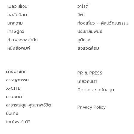
เปลว สีเงิน
วาไรตี้
คอลัมนิสต์
กีฬา
บทความ
ท่องเที่ยว – ศิลปวัฒนธรรม
เศรษฐกิจ
ประชาสัมพันธ์
ข่าวพระราชสำนัก
ภูมิภาค
หนังสือพิมพ์
สิ่งแวดล้อม
ต่างประเทศ
PR & PRESS
อาชญากรรม
เกี่ยวกับเรา
X-CITE
ติดต่อและ สนับสนุน
ยานยนต์
สาธารณสุข-คุณภาพชีวิต
Privacy Policy
บันเทิง
ไทยโพสต์ ทีวี