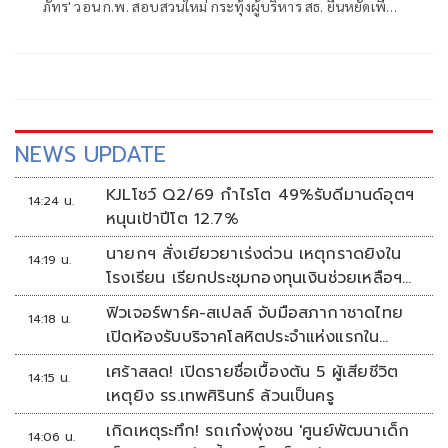
ภัทร' วอน ก.พ. สอบสวนใหม่ กระทุ้งผู้บริหาร สธ. ยืนหยัดเพื่อ
ความถูกต้อง
NEWS UPDATE
KJLโชว์ Q2/69 กำไรโต 49%รับดีมานด์อุตฯ
14:24 น.
หนุนเป้าปีโต 12.7%
นายกฯ สั่งเยียวยาเร่งด่วน เหตุกราดยิงใน
14:19 น.
โรงเรียน เรียกประชุมกองทุนเงินช่วยเหลือฯ
ทันที
ฟิวเจอร์พาร์ค-สเปลล์ จับมือสภากาชาดไทย
14:18 น.
เปิดห้องรับบริจาคโลหิตประจำแห่งแรกใน
ศูนย์การค้าปทุมธานี
เศร้าสลด! เปิดรายชื่อเบื้องต้น 5 ผู้เสียชีวิต
14:15 น.
เหตุยิง รร.เทพศิรินทร์ ล้วนเป็นครู
เกิดเหตุระทึก! รถเก๋งพุ่งชน 'ศูนย์พัฒนาเด็ก
14:06 น.