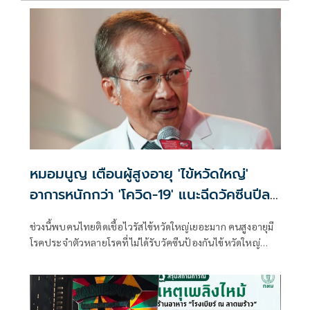
หมอมนูญ เตือนผู้สูงอายุ 'ไข้หวัดใหญ่'
อาการหนักกว่า 'โควิด-19' แนะฉีดวัคซีนปีละ
เข็ม ลดรุนแรง
ช่วงนี้พบคนไทยติดเชื้อไวรัสไข้หวัดใหญ่เยอะมาก คนสูงอายุมี
โรคประจำตัวหลายโรคที่ไม่ได้รับวัคซีนป้องกันไข้หวัดใหญ่
เวลาติดเชื้อ บางคนอาการหนัก