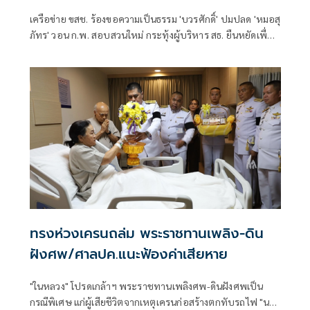
เครือข่าย ขสช. ร้องขอความเป็นธรรม 'บวรศักดิ์' ปมปลด 'หมอสุ
ภัทร' วอน ก.พ. สอบสวนใหม่ กระทุ้งผู้บริหาร สธ. ยืนหยัดเพื่อ
ความถูกต้อง
ทรงห่วงเครนถล่ม พระราชทานเพลิง-ดิน
ฝังศพ/ศาลปค.แนะฟ้องค่าเสียหาย
"ในหลวง" โปรดเกล้าฯ พระราชทานเพลิงศพ-ดินฝังศพเป็น
กรณีพิเศษ แก่ผู้เสียชีวิตจากเหตุเครนก่อสร้างตกทับรถไฟ "นา