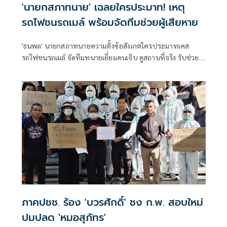
'นายกสภาทนาย' เฉลยใครประมาท! เหตุ
รถไฟชนรถเมล์ พร้อมจัดทีมช่วยผู้เสียหาย
'ธนพล' นายกสภาทนายความตั้งข้อสังเกตใครประมาทเคส
รถไฟชนรถเมล์ จัดทีมทนายเยี่ยมคนเจ็บ ดูสถานที่จริง รับช่วย
เหลือเคสนี้ทุกคน รับเป็นตัวกลางเจรจรค่าเสียหายจาก 'รฟท.-
ขสมก.'
ภาคปชช. ร้อง 'บวรศักดิ์' ชง ก.พ. สอบใหม่
ปมปลด 'หมอสุภัทร'