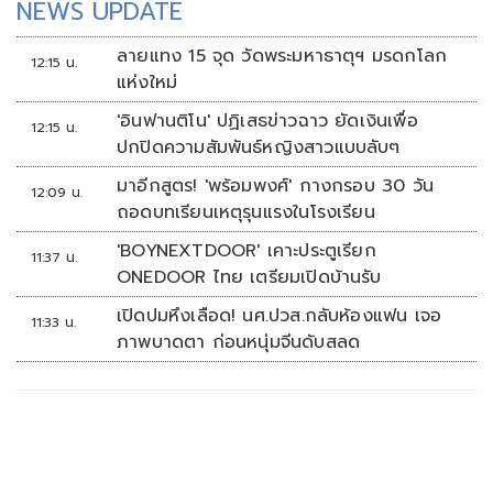
NEWS UPDATE
ลายแทง 15 จุด วัดพระมหาธาตุฯ มรดกโลก
12:15 น.
แห่งใหม่
'อินฟานติโน' ปฏิเสธข่าวฉาว ยัดเงินเพื่อ
12:15 น.
ปกปิดความสัมพันธ์หญิงสาวแบบลับๆ
มาอีกสูตร! 'พร้อมพงศ์' กางกรอบ 30 วัน
12:09 น.
ถอดบทเรียนเหตุรุนแรงในโรงเรียน
'BOYNEXTDOOR' เคาะประตูเรียก
11:37 น.
ONEDOOR ไทย เตรียมเปิดบ้านรับ
เปิดปมหึงเลือด! นศ.ปวส.กลับห้องแฟน เจอ
11:33 น.
ภาพบาดตา ก่อนหนุ่มจีนดับสลด