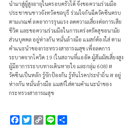
นำมาสู่ผู้สูงอายุในครอบครัวได้ จึงขอความร่วมมือ
ประชาชนชาวจังหวัดชลบุรี ร่วมใจกันฉีดวัคซีนครบ
ตามเกณฑ์ ลดอาการรุนแรง ลดความเสี่ยงต่อการเสีย
ชีวิต และขอความร่วมมือในการเคร่งครัดสุขอนามัย
ส่วนบุคคล อยู่ห่างกัน หมั่นล้างมือ แมสก์ต้องใส่ ตาม
คำแนะนำของกระทรวงสาธารณสุข เพื่อลดการ
ระบาดจากโควิด 19 (ในสถานที่แออัด ผู้สัมผัสเสี่ยงสูง
ผู้มีอาการระบบทางเดินหายใจ และกลุ่ม 608) #
วัคซีนเป็นหลัก รู้จักป้องกัน รู้ทันโรคประจำถิ่น # อยู่
ห่างกัน หมั่นล้างมือ แมสก์ใส่ตามคำแนะนำของ
กระทรวงสาธารณสุข
F
T
C
Li
S
ac
wi
o
n
h