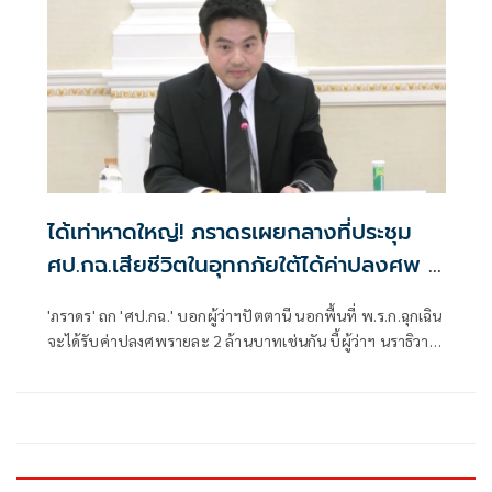
ได้เท่าหาดใหญ่! ภราดรเผยกลางที่ประชุม
ศป.กฉ.เสียชีวิตในอุทกภัยใต้ได้ค่าปลงศพ 2
ล้าน
'ภราดร' ถก 'ศป.กฉ.' บอกผู้ว่าฯปัตตานี นอกพื้นที่ พ.ร.ก.ฉุกเฉิน
จะได้รับค่าปลงศพรายละ 2 ล้านบาทเช่นกัน บี้ผู้ว่าฯ นราธิวาส
เร่งเบิกจ่ายเงินเยียวยาน้ำท่วม หลังพบเบิกช้าไม่ถึง 10%