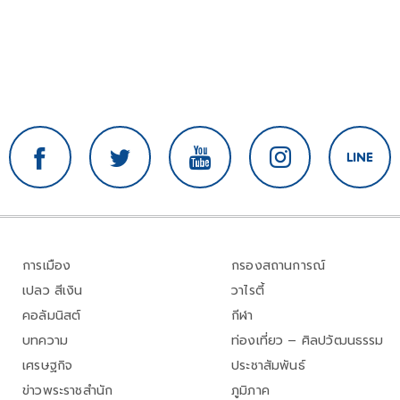
การเมือง
กรองสถานการณ์
เปลว สีเงิน
วาไรตี้
คอลัมนิสต์
กีฬา
บทความ
ท่องเที่ยว – ศิลปวัฒนธรรม
เศรษฐกิจ
ประชาสัมพันธ์
ข่าวพระราชสำนัก
ภูมิภาค