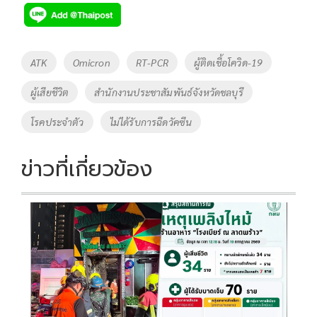
e
tt
p
e
ar
b
er
y
e
o
Li
Tags
ATK
Omicron
RT-PCR
ผู้ติดเชื้อโควิด-19
o
n
ผู้เสียชีวิต
สำนักงานประชาสัมพันธ์จังหวัดชลบุรี
k
k
โรคประจำตัว
ไม่ได้รับการฉีดวัคซีน
ข่าวที่เกี่ยวข้อง