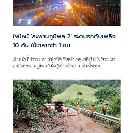
ไฟไหม้ 'สะพานภูมิพล 2' ระดมรถดับเพลิง
10 คัน ใช้เวลากว่า 1 ชม.
เจ้าหน้าที่ตำรวจ สภ.สำโรงใต้ รับแจ้งเหตุเพลิงไหม้บริเวณเสา
ตอม่อสะพานภูมิพล 2 ฝั่งปู่เจ้าสมิงพราย พื้นที่ตำบล
บางหญ้าแพรก อำเภอพระประแดง จังหวัดสมุทรปราการ