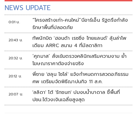
NEWS UPDATE
“โครงสร้างเก่า-คนใหม่”บีอาร์เอ็น รัฐตรึงกำลัง
0:01 น.
รักษาพื้นที่ปลอดภัย
ทัพนักบิด 'ฮอนด้า เรซซิ่ง ไทยแลนด์' ลุ้นล่าโพ
20:43 น.
เดียม ARRC สนาม 4 ที่มัลดาลิกา
‘ศุภมาส’ สั่งเข้มตรวจคลินิกเสริมความงาม ย้ำ
20:32 น.
โฆษณาราคาต้องจ่ายจริง
พี่ชาย 'ฮลุน โซโล่' แจ้งกำหนดการสวดอภิธรรม
20:12 น.
ศพ เตรียมจัดพิธีฌาปนกิจ 11 ส.ค.
'ลลิดา' โต้ 'รักชนก' ปมงบน้ำบาดาล ชี้พื้นที่
20:07 น.
ปชน.ได้วงเงินเฉลี่ยสูงสุด