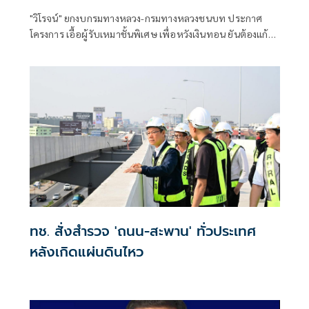
เหมาพิเศษ
"วิโรจน์" ยกงบกรมทางหลวง-กรมทางหลวงชนบท ประกาศ
โครงการ เอื้อผู้รับเหมาชั้นพิเศษ เพื่อหวังเงินทอน ยันต้องแก้
หลักเกณฑ์ จะประหยัดได้หลายพันล้าน ลั่น หากเห็นด้วย พ.ร.บ.
เหมือนทรยศ ปชช.ผู้เสียภาษี มาร่วมกันทุจริต
ทช. สั่งสำรวจ 'ถนน-สะพาน' ทั่วประเทศ
หลังเกิดแผ่นดินไหว