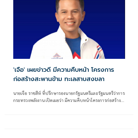
'เจือ' เผยข่าวดี มีความคืบหน้า โครงการ
ก่อสร้างสะพานข้าม ทะเลสาบสงขลา
นายเจือ ราชสีห์ ที่ปรึกษารองนายกรัฐมนตรีและรัฐมนตรีว่าการ
กระทรวงพลังงาน เปิดเผยว่า มีความคืบหน้าโครงการก่อสร้าง
สะพานข้ามทะเลสาบสงขลา ระหว่าง อ.เมืองสงขลา และ อ.สิงห
นคร จ.สงขลา มาฝากพ่อแม่พี่น้องชาวสงขลา