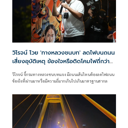
วิโรจน์ โวย 'ทางหลวงชนบท' ลดไฟบนถนน
เสี่ยงอุบัติเหตุ ข้องใจหรือติดโคมไฟถี่กว่า
มาตรฐานสากล
วิโรจน์ จี้กรมทางหลวงชนบทแจง มีถนนเส้นไหนต้องลดไฟถนน
ข้องใจที่ผ่านมาหรือมีความถี่มากเกินไปเกินมาตรฐานสากล