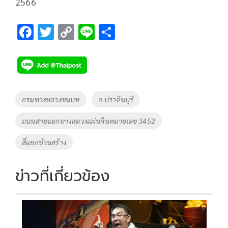
2566
F
T
C
Li
S
ac
wi
o
n
h
e
tt
p
e
ar
b
er
y
e
o
Li
Tags
กรมทางหลวงชนบท
จ.ปราจีนบุรี
o
n
ถนนสายแยกทางหลวงแผ่นดินหมายเลข 3452
k
k
สี่แยกบ้านสร้าง
ข่าวที่เกี่ยวข้อง