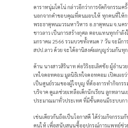
ดาราหนุ่มโตโน่ กล่าวอีกว่าการจัดกิจกรรมครั
นอกจากคำขอบคุณที่ตนมอบให้ ทุกคนที่ให้การ
พระธาตุพนมวรมหาวิหาร อ.ธาตุพนม จ.นครพนม 
ชาวลาว เป็นการสร้างกุศล ตอบแทนทุกกำลังใจ
มกราคม 2566 รวมบวชทั้งหมด 7 วัน จะมีการ
สปป.ลาว ด้วย จะได้อานิสงค์ผลบุญร่วมกันทุ
ด้าน นางสาวสิรินาท ต่อวิริยะเลิศชัย ผู้อำ
เทใจดอทคอม มูลนิธิเทใจดอทคอม เปิดเผยว่า
เป็นศูนย์รวมของผู้ใจบุญ ที่ต้องการทำกิจกร
บริจาค ดูแลช่วยเหลือเด็กนักเรียน ลูกหลา
ประมาณมาทั่วประเทศ ที่มีขั้นตอนมีระบบกา
เช่นเดียวกันถือเป็นโอกาสดี ได้ร่วมกิจกรรมก
คนให้ เพื่อสนับสนุนซื้ออุปกรณ์การแพทย