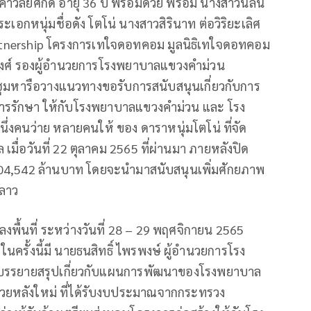
วิลัยศักดิ์ อายุ 36 ปี พร้อมด้วย พร้อม นางสาวนลิน
ระเอกหนุ่มชื่อดัง โตโน่ นางสาวสิรินาท ต่อวิริยะเลิศ
artnership โครงการเทใจดอทคอม มูลนิธิเทใจดอทคอม
วงศ์ รองผู้อำนวยการโรงพยาบาลแขวงคำม่วน
ระชุมหารือวางแนวทางขอรับการสนับสนุนเกี่ยวกับการ
าพการรักษา ให้กับโรงพยาบาลแขวงคำม่วน และ โรง
คนว่าย หลายคนให้ ของ ดาราหนุ่มโตโน่ ที่จัด
 เมื่อวันที่ 22 ตุลาคม 2565 ที่ผ่านมา ภายหลังปิด
7,704,542 ล้านบาท โดยจะนำมาสนับสนุนเพิ่มศักยภาพ
ยลาว
ทีมลงพื้นที่ ระหว่างวันที่ 28 – 29 พฤศจิกายน 2565
รั้งนี้มี นายธนสิทธิ์ ไพรพงษ์ ผู้อำนวยการโรง
ง บรรยายสรุปเกี่ยวกับแผนการพัฒนาของโรงพยาบาล
ป่วยหลังใหม่ ที่ได้รับงบประมาณจากกระทรวง