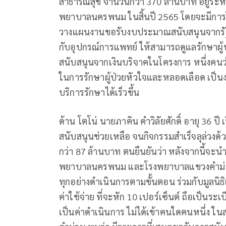
สาธารณสุข จำนวนกว่า 370 ล้านบาท อยู่ระหว่
พยาบาลนครพนม ในสิ้นปี 2565 โดยจะมีการใช
วางแผนงานขอรับงบประมาณสนับสนุนจากรัฐบาล
กับอุปกรณ์การแพทย์ ให้สามารถดูแลรักษาผู
สนับสนุนจากเงินบริจาคในโครงการ หนึ่งคนว่
ในการรักษาผู้ป่วยหัวใจและหลอดเลือด เป็น
บริการรักษาได้เร็วขึ้น
ด้าน โตโน่ นายภาคิน คำวิลัยศักดิ์ อายุ 36 
สนับสนุนช่วยเหลือ จนกิจกรรมสำเร็จลุล่วงด
กว่า 87 ล้านบาท ตนยืนยันว่า หลังจากนี้จะน
พยาบาลนครพนม และโรงพยาบาลแขวงคำม่วน ด้
ทุกอย่างดำเนินการตามขั้นตอน ร่วมกับมูลนิธิเ
ค่าใช้จ่าย ที่จะหัก 10 เปอร์เซ็นต์ ถือเป็นระเบ
เป็นค่าดำเนินการ ไม่ได้เข้าคนใดคนหนึ่ง ใน