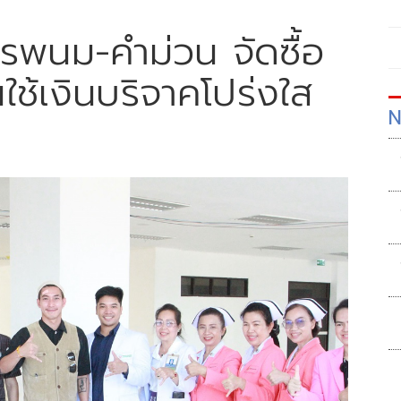
ครพนม-คำม่วน จัดซื้อ
นใช้เงินบริจาคโปร่งใส
N