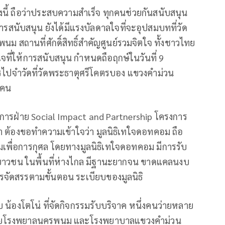
้งนี้ ถือว่าประสบความสำเร็จ ทุกคนช่วยกันสนับสนุน
สนับสนุน ยังได้มีแรงบัลดาลใจที่จะอุปสมบทที่วัด
สถานที่ศักดิ์สิทธิ์สำคัญศูนย์รวมจิตใจ ทั้งชาวไทย
ที่ให้การสนับสนุน กำหนดถือฤกษ์ในวันที่ 9
ไปจำวัดที่วัดพระธาตุศรีโคตรบอง แขวงคำม่วน
กคน
นวยการฝ่าย Social Impact and Partnership โครงการ
 ต้องขอทำความเข้าใจว่า มูลนิธิเทใจดอทคอม ถือ
รมเพื่อการกุศล โดยทางมูลนิธิเทใจดอทคอม มีการรับ
นเยาวชน ในพื้นที่ห่างไกล มีฐานะยากจน ขาดแคลนงบ
รจัดสรรตามขั้นตอน ระเบียบของมูลนิธิ
ับ น้องโตโน่ ที่จัดกิจกรรมรับบริจาค หนึ่งคนว่ายหลาย
์ช่วยโรงพยาลนครพนม และโรงพยาบาลแขวงคำม่วน