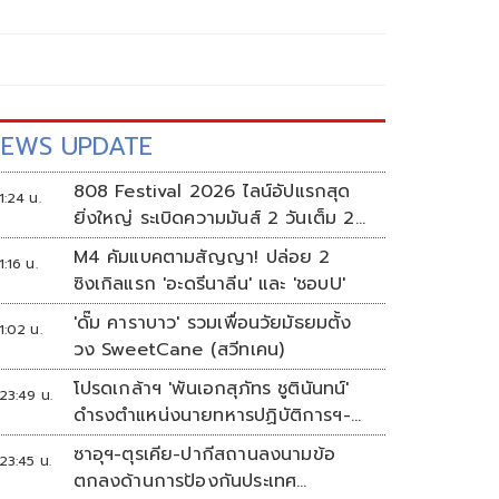
EWS UPDATE
808 Festival 2026 ไลน์อัปแรกสุด
1:24 น.
ยิ่งใหญ่ ระเบิดความมันส์ 2 วันเต็ม 2-
3 ต.ค.นี้
M4 คัมแบคตามสัญญา! ปล่อย 2
1:16 น.
ซิงเกิลแรก 'อะดรีนาลีน' และ 'ชอบU'
'ดั๊ม คาราบาว' รวมเพื่อนวัยมัธยมตั้ง
1:02 น.
วง SweetCane (สวีทเคน)
โปรดเกล้าฯ 'พันเอกสุภัทร ชูตินันทน์'
23:49 น.
ดำรงตำแหน่งนายทหารปฏิบัติการฯ-
พระราชทานยศ 'พลตรี'
ซาอุฯ-ตุรเคีย-ปากีสถานลงนามข้อ
23:45 น.
ตกลงด้านการป้องกันประเทศ