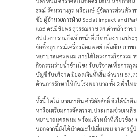
นครพนม ดาราศิลปินชื่อดัง โตโน่ นายภาคิน คำ
ธรณ์ รัตนวรางกูร หรือเมษ์ ผู้จัดการส่วนตัว พ
ชัย ผู้อำนวยการฝ่าย Social Impact and P
และ ดร.มีชัยพร สุวรรณราช ดร.คำหล้า ราช
สปป.ลาว รวมถึงเจ้าหน้าที่เกี่ยวข้อง ร่วมป
จัดซื้ออุปกรณ์เครื่องมือแพทย์ เพิ่มศักยภ
พยาบาลนครพนม ภายใต้โครงการกิจกรรม หนึ่ง
กิจกรรมว่ายน้ำข้ามโขง รับบริจาคเพื่อการกุศล
บัญชีรับบริจาค มียอดเงินทั้งสิ้น จำนวน 8
ด้านการรักษาให้กับโรงพยาบาล ทั้ง 2 ฝั่งไท
ทั้งนี้ โตโน่ นายภาคิน คำวิลัยศักดิ์ จึงได้นำ
หารือเตรียมการจัดสรรงบประมาณช่วยเหลือ ในค
พยาบาลนครพนม พร้อมเจ้าหน้าที่เกี่ยวข้อ
นอกจากนี้ยังได้นำคณะไปเยี่ยมชม อาคารผู้