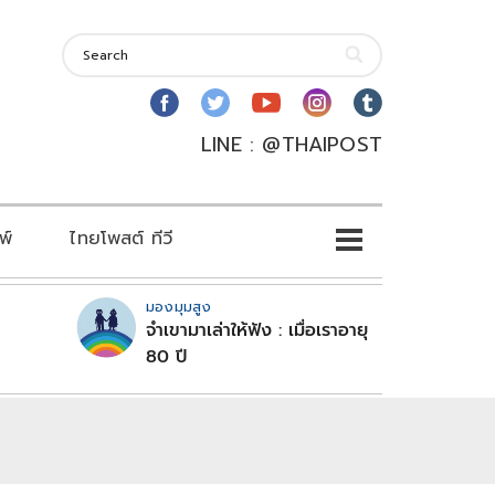
LINE : @THAIPOST
พ์
ไทยโพสต์ ทีวี
มองมุมสูง
จำเขามาเล่าให้ฟัง : เมื่อเราอายุ
80 ปี