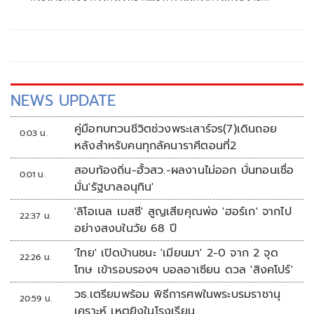
ประชาธิปไตยอาเซียนเพื่อสันติภาพ สิทธิมนุษยชน และการ
พัฒนาอย่างยั่งยืน แถลงคัดค้านการเยือนไทยอย่างเป็นทางการ
ของพลเอกอาวุโส มิน ออง ไลง์
NEWS UPDATE
คู่มือทบทวนชีวิตช่วงพระเสาร์จร(7)เดินถอย
0:03 น.
หลังสำหรับคนทุกลัคนาราศีตอนที่2
สอบท้องถิ่น-ฮั้วสว.-ผลงานไม่ออก บั่นทอนเชื่อ
0:01 น.
มั่น'รัฐบาลอนุทิน'
'ลิโอเนล เมสซี' สูญเสียคุณพ่อ 'ฮอร์เก' จากไป
22:37 น.
อย่างสงบในวัย 68 ปี
'ไทย' เปิดบ้านชนะ 'เมียนมา' 2-0 จาก 2 จุด
22:26 น.
โทษ เข้ารอบรองฯ บอลอาเซียน ดวล 'สิงคโปร์'
วธ.เตรียมพร้อม พิธีการศพในพระบรมราชานุ
20:59 น.
เคราะห์ เหตุยิงในโรงเรียน