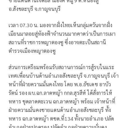
ชายแดนด่านเจดีย์สามองค์ หมู่ 9 ต.หนองลู
อ.สังขละบุรี จ.กาญจนบุรี
เวลา 07.30 น. มองจากฝั่งไทยเห็นกลุ่มควันจากฝั่ง
เมียนมาลอยสู่ท้องฟ้าจำนวนมากคาดว่าเป็นการเผา
สถานที่ราชการพญาตองซู ซึ่งอาจตะเป็นสถานี
ตำรวจเมืองพญาตองซู
ส่วนการเตรียมพร้อมรับสถานการณ์การสู้รบในแระ
เทศเพื่อนบ้านด้านอำเภอสังขละบุรี จ.กาญจนบุรี เจ้า
หน้าที่ฝ่ายความมั่นคงไทย โดย พ.อ.ธัชเดช อาบัว
รัตน์ รอง ผบ.ฉก.ลาดหญ้า กกล.สุรสีห์ ได้สั่งการให้
ทหาร ชุดลาดตะเวน ฉก.ลาดหญ้า พร้อม เจ้าหน้าที่
ฝ่ายความมั่นคงชายแดนด้านอำเภอสังขละบุรี ทั้ง
ทหาร ฉก.ลาดหญ้า ตชด.ที่134 ทั้งนายอำเภอ ปลัด
อำเภอฝ่ายปกครอง ปลัดอำเภอฝ่ายความมั่นคง