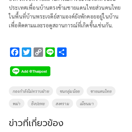
ประเทศเพื่อนบ้านตรงข้ามชายแดนไทยส่วนคนไทย
ในพื้นที่บ้านพระเจดีย์สามองค์ยังพักคอยอยู่ในบ้าน
เพื่อติดตามและรอดูสถานการณ์ที่เกิดขึ้นเช่นกัน.
F
T
C
Li
S
ac
wi
o
n
h
e
tt
p
e
ar
b
er
y
e
o
Li
Tags
กองกำลังไม่ทราบฝ่าย
ชนกลุ่มน้อย
ชายแดนไทย
o
n
พม่า
ยิงปะทะ
สงคราม
เมียนมา
k
k
ข่าวที่เกี่ยวข้อง