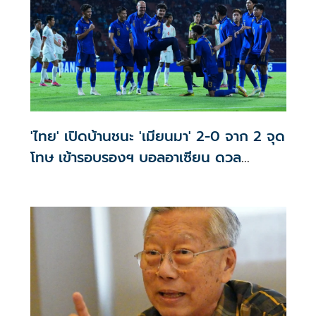
'ไทย' เปิดบ้านชนะ 'เมียนมา' 2-0 จาก 2 จุด
โทษ เข้ารอบรองฯ บอลอาเซียน ดวล
'สิงคโปร์'