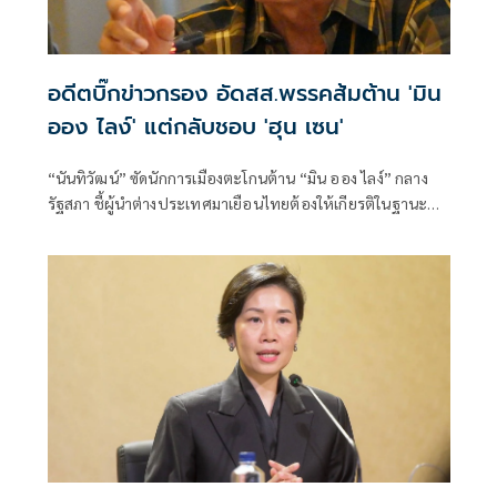
อดีตบิ๊กข่าวกรอง อัดสส.พรรคส้มต้าน 'มิน
ออง ไลง์' แต่กลับชอบ 'ฮุน เซน'
“นันทิวัฒน์” ซัดนักการเมืองตะโกนต้าน “มิน ออง ไลง์” กลาง
รัฐสภา ชี้ผู้นำต่างประเทศมาเยือนไทยต้องให้เกียรติในฐานะ
แขก เหน็บนักสิทธิ-สส. “คลั่งประชาธิปไตย” จงเกลียดจงชังผู้นำ
เมียนมาตามตะวันตก แต่กลับเสนอเปิดด่านเป็นเพื่อนบ้านที่ดี
กับ “ฮุน เซน”