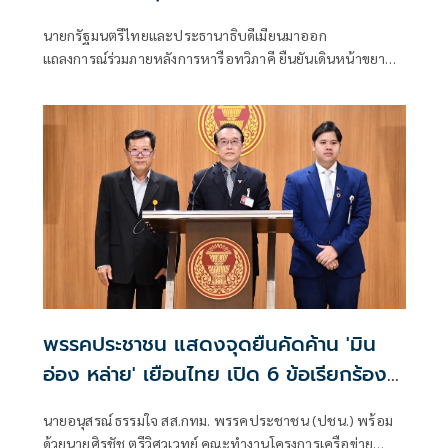
นายกรัฐมนตรีไทยและประธานาธิบดีเมียนมาออก
แถลงการณ์ร่วมภายหลังการหารือทวิภาคี ยืนยันเดินหน้าขยาย
ความร่วมมือด้านความมั่นคง เศรษฐกิจ การค้าชายแดน การ
ปราบปรามอาชญากรรมข้ามชา
พรรคประชาชน แสดงจุดยืนคัดค้าน 'มิน
อ่อง หล่าย' เยือนไทย เปิด 6 ข้อเรียกร้อง
รัฐสภา-รัฐบาล
นายอนุสรณ์ ธรรมใจ สส.กทม. พรรคประชาชน (ปชน.) พร้อม
ด้วยนายศิรชัช ตรีวิศวเวทย์ คณะทำงานโครงการเครือข่าย