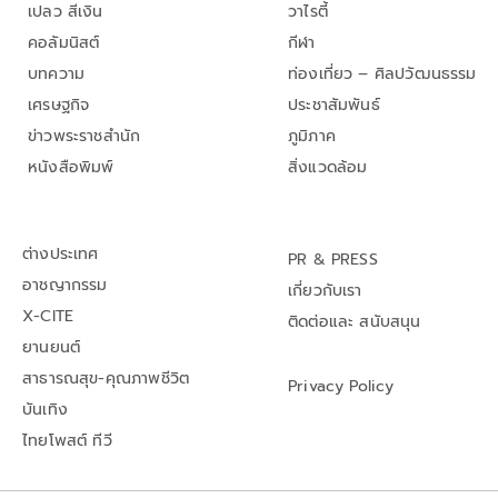
เปลว สีเงิน
วาไรตี้
คอลัมนิสต์
กีฬา
บทความ
ท่องเที่ยว – ศิลปวัฒนธรรม
เศรษฐกิจ
ประชาสัมพันธ์
ข่าวพระราชสำนัก
ภูมิภาค
หนังสือพิมพ์
สิ่งแวดล้อม
ต่างประเทศ
PR & PRESS
อาชญากรรม
เกี่ยวกับเรา
X-CITE
ติดต่อและ สนับสนุน
ยานยนต์
สาธารณสุข-คุณภาพชีวิต
Privacy Policy
บันเทิง
ไทยโพสต์ ทีวี