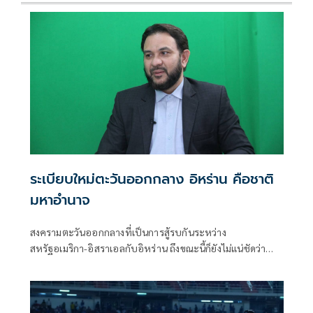
ระเบียบใหม่ตะวันออกกลาง อิหร่าน คือชาติ
มหาอำนาจ
สงครามตะวันออกกลางที่เป็นการสู้รบกันระหว่าง
สหรัฐอเมริกา-อิสราเอลกับอิหร่าน ถึงขณะนี้ก็ยังไม่แน่ชัดว่า
หลังจากนี้ จะกลับมาเปิดฉากสู้รบ-ปะทะกันอย่างหนักอีกหรือ
ไม่