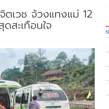
จิตเวช จ้วงแทงแม่ 12
สุดสะเทือนใจ
N