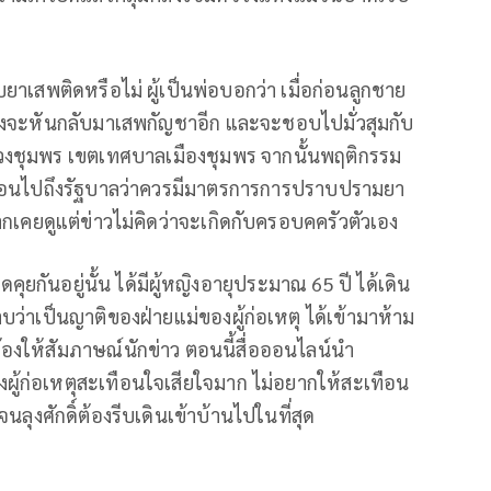
ับยาเสพติดหรือไม่ ผู้เป็นพ่อบอกว่า เมื่อก่อนลูกชาย
ิ่งจะหันกลับมาเสพกัญชาอีก และจะชอบไปมั่วสุมกับ
ลวงชุมพร เขตเทศบาลเมืองชุมพร จากนั้นพฤติกรรม
ะท้อนไปถึงรัฐบาลว่าควรมีมาตรการการปราบปรามยา
มากเคยดูแต่ข่าวไม่คิดว่าจะเกิดกับครอบคครัวตัวเอง
ดคุยกันอยู่นั้น ได้มีผู้หญิงอายุประมาณ 65 ปี ได้เดิน
าบว่าเป็นญาติของฝ่ายแม่ของผู้ก่อเหตุ ได้เข้ามาห้าม
ม่ต้องให้สัมภาษณ์นักข่าว ตอนนี้สื่อออนไลน์นำ
งผู้ก่อเหตุสะเทือนใจเสียใจมาก ไม่อยากให้สะเทือน
นลุงศักดิ์ต้องรีบเดินเข้าบ้านไปในที่สุด