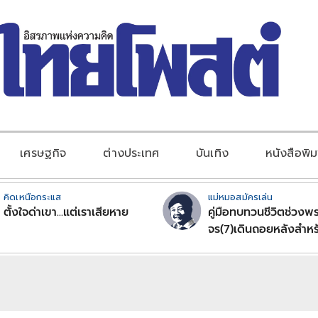
เศรษฐกิจ
ต่างประเทศ
บันเทิง
หนังสือพิม
คิดเหนือกระแส
แม่หมอสมัครเล่น
ตั้งใจด่าเขา...แต่เราเสียหาย
คู่มือทบทวนชีวิตช่วงพร
จร(7)เดินถอยหลังสำหร
ลัคนาราศีตอนที่2