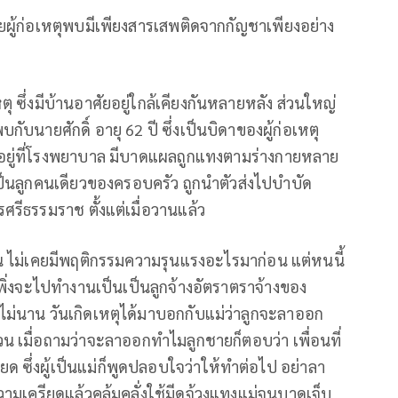
ผู้ก่อเหตุพบมีเพียงสารเสพติดจากกัญชาเพียงอย่าง
หตุ ซึ่งมีบ้านอาศัยอยู่ใกล้เคียงกันหลายหลัง ส่วนใหญ่
กับนายศักดิ์ อายุ 62 ปี ซึ่งเป็นบิดาของผู้ก่อเหตุ
วอยู่ที่โรงพยาบาล มีบาดแผลถูกแทงตามร่างกายหลาย
เป็นลูกคนเดียวของครอบครัว ถูกนำตัวส่งไปบำบัด
รีธรรมราช ตั้งแต่เมื่อวานแล้ว
ย็น ไม่เคยมีพฤติกรรมความรุนแรงอะไรมาก่อน แต่หนนี้
ิ่งจะไปทำงานเป็นเป็นลูกจ้างอัตราตราจ้างของ
้ไม่นาน วันเกิดเหตุได้มาบอกกับแม่ว่าลูกจะลาออก
 เมื่อถามว่าจะลาออกทำไมลูกชายก็ตอบว่า เพื่อนที่
ยด ซึ่งผู้เป็นแม่ก็พูดปลอบใจว่าให้ทำต่อไป อย่าลา
ามเครียดแล้วคลุ้มคลั่งใช้มีดจ้วงแทงแม่จนบาดเจ็บ