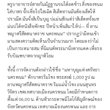
ครูบาอาจารย์สายกัมมัฏฐานจนได้อดข้าว สิ่งของขนม
ใส่บาตร จั๊กเหี่ยไปใสเมิด สิเฮ็ดทานมันต้องเฮ็ดให้
ปราณีต มันจั่งสิเป็นบุญ บ่แม่นสักแต่ว่าสิเฮ็ด#จั่งแห
ม่นบ่ได้หนังสือคักซะ ปีหน้าเพิ่นสิมาให้บ่— ที่ ลาน
พญาศรีสัตตนาคราช นครพนม” ปรากฏว่ามีคนเข้า
มาแสดงความคิดเห็นเป็นจำนวนมาก โดยมองว่าไม่
เป็นการเหมาะสม ที่นิมนต์พระมานั่งตากแดด เพื่อรอ
รับบิณฑบาตจากญาติโยม
ทั้งนี้ การจัดงานดังกล่าวใช้ชื่อ “มหาบุญแห่งศรัทธา
นครพนม” ตักบาตรริมโขง พระสงฆ์ 1,000 รูป ณ
ลานพญาศรีสัตตนาคราช ริมแม่น้ำโขง ถนนสุนทร
วิจิตร เขตเทศบาลเมืองนครพนม โดยมีกำหนดการ
ตั้งแต่ 06.00 น. ด้านหัวกระดาษมีโลโก้สัญลักษณ์ของ
จังหวัดนครพนม เทศบาลเมืองนครพนม และ การ