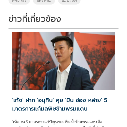
ตักบาตร
นครพนม
แม่น้ำโขง
o
n
k
k
ข่าวที่เกี่ยวข้อง
'เท้ง' ฝาก 'อนุทิน' คุย 'มิน อ่อง หล่าย' 5
มาตรการแก้มลพิษข้ามพรมแดน
'เท้ง' ชง 5 มาตรการแก้ปัญหามลพิษน้ำข้ามพรมแดน ถึง