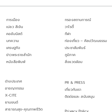
การเมือง
กรองสถานการณ์
เปลว สีเงิน
วาไรตี้
คอลัมนิสต์
กีฬา
บทความ
ท่องเที่ยว – ศิลปวัฒนธรรม
เศรษฐกิจ
ประชาสัมพันธ์
ข่าวพระราชสำนัก
ภูมิภาค
หนังสือพิมพ์
สิ่งแวดล้อม
ต่างประเทศ
PR & PRESS
อาชญากรรม
เกี่ยวกับเรา
X-CITE
ติดต่อและ สนับสนุน
ยานยนต์
สาธารณสุข-คุณภาพชีวิต
Privacy Policy