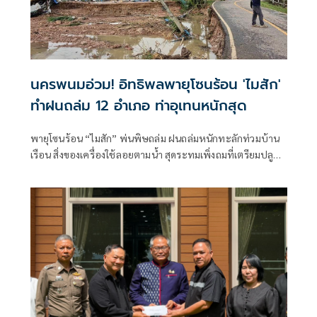
นครพนมอ่วม! อิทธิพลพายุโซนร้อน 'ไมสัก'
ทำฝนถล่ม 12 อำเภอ ท่าอุเทนหนักสุด
พายุโซนร้อน “ไมสัก” พ่นพิษถล่ม ฝนถล่มหนักทะลักท่วมบ้าน
เรือน สิ่งของเครื่องใช้ลอยตามน้ำ สุดระทมเพิ่งถมที่เตรียมปลูก
บ้าน น้ำซัดดินหายเกลี้ยง