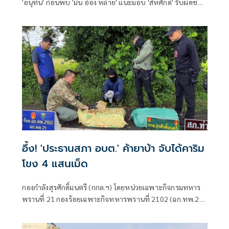
'อนุทิน' ก่อนพบ 'มิน อ่อง หล่าย' แนะมอบ 'สีหศักดิ์' รับผิดชอบ
หลัก ฝ่ายค้านติดตามความคืบหน้าทุกไตรมาส
อึ้ง! 'ประธานสภา อบต.' ค้ายาบ้า จับได้คาริม
โขง 4 แสนเม็ด
กองกำลังสุรศักดิ์มนตรี (กกล.ฯ) โดยหน่วยเฉพาะกิจกรมทหาร
พรานที่ 21 กองร้อยเฉพาะกิจทหารพรานที่ 2102 (ฉก.ทพ.21
ร้อย.ฉก.ทพ.2102) ต.ไชยบุรี อ.ท่าอุเทน จ.นครพนม