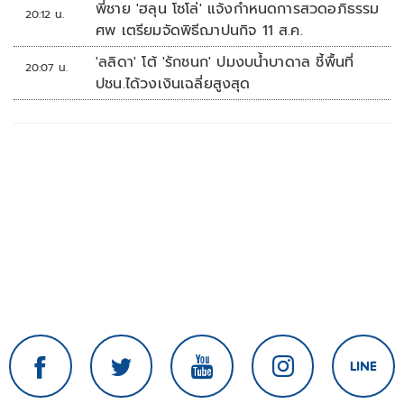
พี่ชาย 'ฮลุน โซโล่' แจ้งกำหนดการสวดอภิธรรม
20:12 น.
ศพ เตรียมจัดพิธีฌาปนกิจ 11 ส.ค.
'ลลิดา' โต้ 'รักชนก' ปมงบน้ำบาดาล ชี้พื้นที่
20:07 น.
ปชน.ได้วงเงินเฉลี่ยสูงสุด