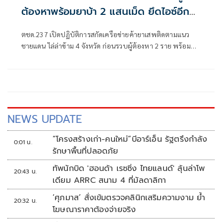
ต้องหาพร้อมยาบ้า 2 แสนเม็ด ยึดไอซ์อีก
199 กก.
ตชด.237 เปิดปฏิบัติการสกัดเครือข่ายค้ายาเสพติดตามแนว
ชายแดน ไล่ล่าข้าม 4 จังหวัด ก่อนรวบผู้ต้องหา 2 ราย พร้อม
ยาบ้า 200,000 เม็ด ขณะอีกคดีคนร้ายไหวตัวทัน ทิ้งยาไอซ์
199 กิโลกรัมริมบ่อขยะในพื้นที่ จ.นครพนม เร่งขยายผลถึงผู้ร่วม
ขบวนการ
NEWS UPDATE
“โครงสร้างเก่า-คนใหม่”บีอาร์เอ็น รัฐตรึงกำลัง
0:01 น.
รักษาพื้นที่ปลอดภัย
ทัพนักบิด 'ฮอนด้า เรซซิ่ง ไทยแลนด์' ลุ้นล่าโพ
20:43 น.
เดียม ARRC สนาม 4 ที่มัลดาลิกา
‘ศุภมาส’ สั่งเข้มตรวจคลินิกเสริมความงาม ย้ำ
20:32 น.
โฆษณาราคาต้องจ่ายจริง