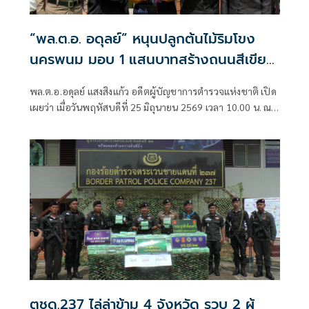
“พล.ต.อ. อดุลย์” หนุนปลูกต้นไม้ริมโขง
นครพนม มอบ 1 แสนบาทสร้างถนนสีเขียว
พร้อมส่งเสริมสุขภาพชุมชน
พล.ต.อ.อดุลย์ แสงสิงแก้ว อดีตผู้บัญชาการตำรวจแห่งชาติ เปิด
เผยว่า เมื่อวันพฤหัสบดีที่ 25 มิถุนายน 2569 เวลา 10.00 น. ณ
บริเวณหน้าบ้านพักข้างจวนผู้ว่าราชการจังหวัดนครพนม ตนได้
ร่วมสนับสนุนการพัฒนาพื้นที่สีเขียวและคุณภาพชีวิตของ
ประชาชนในจังหวัดนครพนม
ตชด.237 ไล่ล่าข้าม 4 จังหวัด รวบ 2 ผู้