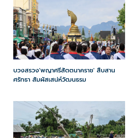
บวงสรวง'พญาศรีสัตตนาคราช' สืบสาน
ศรัทธา สัมผัสเสน่ห์วัฒนธรม