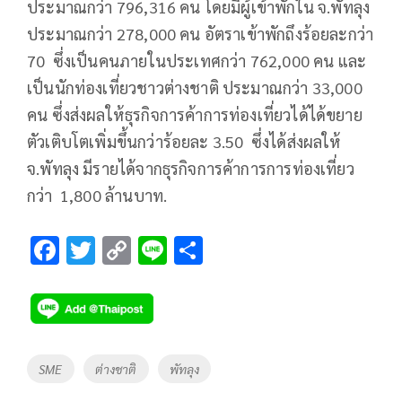
ประมาณกว่า 796,316 คน โดยมีผู้เข้าพักใน จ.พัทลุง
ประมาณกว่า 278,000 คน อัตราเข้าพักถึงร้อยละกว่า
70 ซึ่งเป็นคนภายในประเทศกว่า 762,000 คน และ
เป็นนักท่องเที่ยวชาวต่างชาติ ประมาณกว่า 33,000
คน ซึ่งส่งผลให้ธุรกิจการค้าการท่องเที่ยวได้ได้ขยาย
ตัวเติบโตเพิ่มขึ้นกว่าร้อยละ 3.50 ซึ่งได้ส่งผลให้
จ.พัทลุง มีรายได้จากธุรกิจการค้าการการท่องเที่ยว
กว่า 1,800 ล้านบาท.
F
T
C
Li
S
ac
wi
o
n
h
e
tt
p
e
ar
b
er
y
e
o
Li
Tags
SME
ต่างชาติ
พัทลุง
o
n