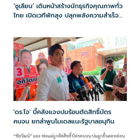
‘ซูเลียน’ เดินหน้าสร้างนักธุรกิจคุณภาพทั่ว
ไทย เปิดเวทีพัทลุง ปลุกพลังความสำเร็จ
สมาชิกภาคใต้
'ดร.โจ' บี้คลังแจงปมร้อนตัดสิทธิ์บัตร
คนจน ยกลำพูนโมเดลแนะรัฐบาลอนุทิน
“ชัยวัฒน์” มอง พ่อแม่ถูกตัดสิทธิ์บัตรคนจน ปมลูกยื่นลดหย่อน