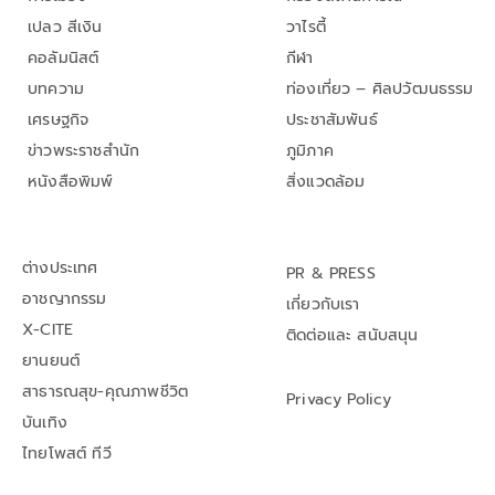
เปลว สีเงิน
วาไรตี้
คอลัมนิสต์
กีฬา
บทความ
ท่องเที่ยว – ศิลปวัฒนธรรม
เศรษฐกิจ
ประชาสัมพันธ์
ข่าวพระราชสำนัก
ภูมิภาค
หนังสือพิมพ์
สิ่งแวดล้อม
ต่างประเทศ
PR & PRESS
อาชญากรรม
เกี่ยวกับเรา
X-CITE
ติดต่อและ สนับสนุน
ยานยนต์
สาธารณสุข-คุณภาพชีวิต
Privacy Policy
บันเทิง
ไทยโพสต์ ทีวี