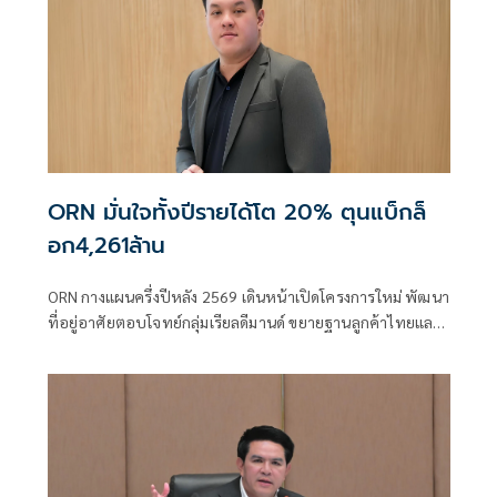
ORN มั่นใจทั้งปีรายได้โต 20% ตุนแบ็กล็
อก4,261ล้าน
ORN กางแผนครึ่งปีหลัง 2569 เดินหน้าเปิดโครงการใหม่ พัฒนา
ที่อยู่อาศัยตอบโจทย์กลุ่มเรียลดีมานด์ ขยายฐานลูกค้าไทยและ
ต่างชาติ เร่งต่อยอดธุรกิจสร้างรายได้ประจำ คอมมูนิตี้มอลล์
โรงเรียนนานาชาติ ธุรกิจทรัพย์มือสอง มั่นใจรายได้โตตามเป้า
20% ตุน Backlog 4,261ล้าน