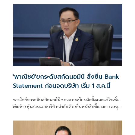
ประวัติศาสตร์ ศรัทธา วัฒนธรรม อาหารพื้นถิ่น และการแสด
'พาณิชย์'ยกระดับสกัดนอมินี สั่งยื่น Bank
Statement ก่อนจดบริษัท เริ่ม 1 ส.ค.นี้
พาณิชย์ยกระดับสกัดนอมินี ขอจดทะเบียนจัดตั้งและแก้ไขเพิ่ม
เติมห้างหุ้นส่วนและบริษัทจำกัด ต้องยื่นหนังสือชี้แจงการลงทุน
Bank Statement มีผลบังคับใช้ตั้งแต่ 1 ส.ค.69 เป็นต้นไป