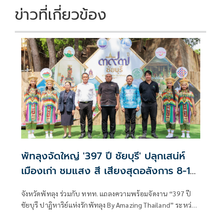
k
k
ข่าวที่เกี่ยวข้อง
พัทลุงจัดใหญ่ '397 ปี ชัยบุรี' ปลุกเสน่ห์
เมืองเก่า ชมแสง สี เสียงสุดอลังการ 8-10
ส.ค.นี้
จังหวัดพัทลุง ร่วมกับ ททท. แถลงความพร้อมจัดงาน “397 ปี
ชัยบุรี ปาฏิหาริย์แห่งรักพัทลุง By Amazing Thailand” ระหว่าง
วันที่ 8–10 สิงหาคม 2569 ณ วัดเขาเมืองเก่าชัยบุรี ชู