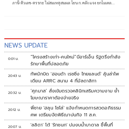
ภาษี ตัวเลข-ตรรกะ ไม่สมเหตุสมผล โยน ก.คลัง แจง ยกโมเดล
ลำพูน แนะช่องกระตุ้นเศรษฐกิจรัฐบาลอนุทิน
NEWS UPDATE
“โครงสร้างเก่า-คนใหม่”บีอาร์เอ็น รัฐตรึงกำลัง
0:01 น.
รักษาพื้นที่ปลอดภัย
ทัพนักบิด 'ฮอนด้า เรซซิ่ง ไทยแลนด์' ลุ้นล่าโพ
20:43 น.
เดียม ARRC สนาม 4 ที่มัลดาลิกา
‘ศุภมาส’ สั่งเข้มตรวจคลินิกเสริมความงาม ย้ำ
20:32 น.
โฆษณาราคาต้องจ่ายจริง
พี่ชาย 'ฮลุน โซโล่' แจ้งกำหนดการสวดอภิธรรม
20:12 น.
ศพ เตรียมจัดพิธีฌาปนกิจ 11 ส.ค.
'ลลิดา' โต้ 'รักชนก' ปมงบน้ำบาดาล ชี้พื้นที่
20:07 น.