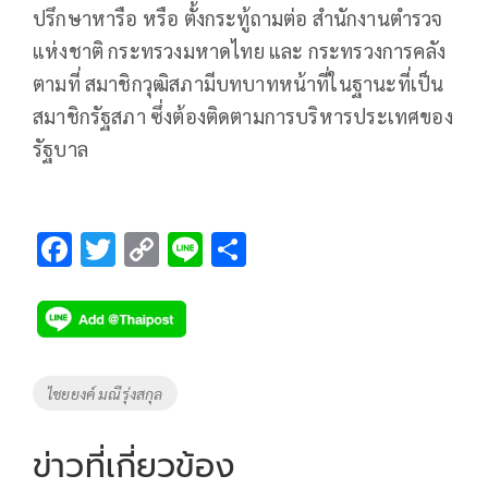
ปรึกษาหารือ หรือ ตั้งกระทู้ถามต่อ สำนักงานตำรวจ
แห่งชาติ กระทรวงมหาดไทย และ กระทรวงการคลัง
ตามที่ สมาชิกวุฒิสภามีบทบาทหน้าที่ในฐานะที่เป็น
สมาชิกรัฐสภา ซึ่งต้องติดตามการบริหารประเทศของ
รัฐบาล
F
T
C
Li
S
ac
wi
o
n
h
e
tt
p
e
ar
b
er
y
e
o
Li
Tags
ไชยยงค์ มณีรุ่งสกุล
o
n
k
k
ข่าวที่เกี่ยวข้อง