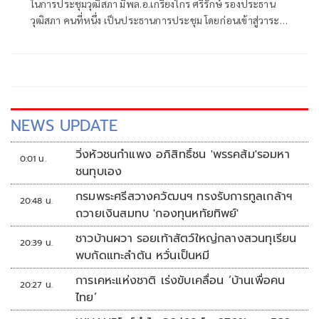
ในการประชุมวุฒิสภา มีพล.อ.เกรียงไกร ศรีรักษ์ รองประธาน
วุฒิสภา คนที่หนึ่ง เป็นประธานการประชุม โดยก่อนเข้าสู่วาระ
ได้เปิดให้สมาชิกหารือปัญหาความเดือดร้อน
NEWS UPDATE
วิ่งหัวชนกำแพง อภิสิทธิ์ชน 'พรรคส้ม'รอมหา
0:01 น.
ชนทุบเอง
กรมพระศรีสวางควัฒนฯ ทรงรับการทูลเกล้าฯ
20:48 น.
ถวายเงินสมทบ 'กองทุนหทัยทิพย์'
ชาวบ้านผวา รอยเท้าสัตว์ใหญ่กลางสวนทุเรียน
20:39 น.
พบกัดแทะลำต้น หวั่นเป็นหมี
การเคหะแห่งชาติ เร่งขับเคลื่อน ‘บ้านเพื่อคน
20:27 น.
ไทย’