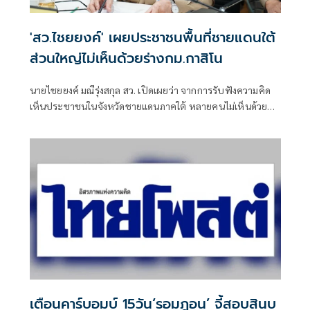
'สว.ไชยยงค์' เผยประชาชนพื้นที่ชายแดนใต้
ส่วนใหญ่ไม่เห็นด้วยร่างกม.กาสิโน
นายไชยยงค์ มณีรุ่งสกุล สว. เปิดเผยว่า จากการรับฟังความคิด
เห็นประชาชนในจังหวัดชายแดนภาคใต้ หลายคนไม่เห็นด้วยกับ
รัฐบาลผลักดันพรบ.เอ็นเตอร์เทนเมนต์
เตือนคาร์บอมบ์ 15วัน‘รอมฎอน’ จี้สอบสินบ