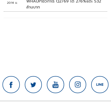
WHAUPโชว์กำไร Q2/69 โต 276%แตะ 532
20:14 น.
ล้านบาท