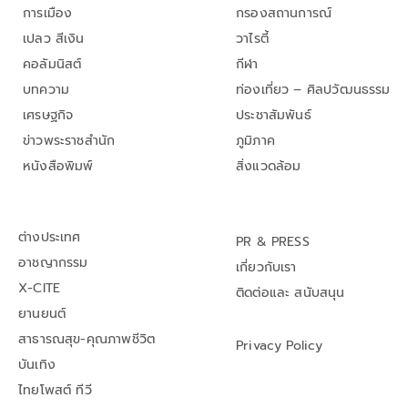
การเมือง
กรองสถานการณ์
เปลว สีเงิน
วาไรตี้
คอลัมนิสต์
กีฬา
บทความ
ท่องเที่ยว – ศิลปวัฒนธรรม
เศรษฐกิจ
ประชาสัมพันธ์
ข่าวพระราชสำนัก
ภูมิภาค
หนังสือพิมพ์
สิ่งแวดล้อม
ต่างประเทศ
PR & PRESS
อาชญากรรม
เกี่ยวกับเรา
X-CITE
ติดต่อและ สนับสนุน
ยานยนต์
สาธารณสุข-คุณภาพชีวิต
Privacy Policy
บันเทิง
ไทยโพสต์ ทีวี