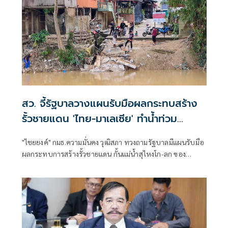
สว. จี้รัฐบาลวางแผนรับมือผลกระทบสร้าง
รั้วชายแดน 'ไทย-มาเลเซีย' ทำน้ำท่วม
นราธิวาสรุนแรงขึ้น
"ไชยยงค์" กมธ.ความมั่นคง วุฒิสภา ทวงถามรัฐบาลมีแผนรับมือ
ผลกระทบการสร้างรั้วชายแดน กั้นแม่น้ำสุไหงโก-ลก ของ
มาเลเซียหรือยัง