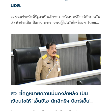
นอส.
สว.ห่วงเจ้าหน้าที่รัฐตกเป็นเป้าของ “สไนเปอร์บีอาร์เอ็น” หวั่น
เด็ดหัวช่วงเปิด-ปิดงาน การข่าวพบผู้ไม่หวังดีเตรียมคาร์บอมบ์
บึ้ม 15 วันสุดท้ายรอมฎอน กอ.รมน.ภาค 4 ยันทำตามขั้นตอน
ฟ้อง 5 แกนนำนักศึกษา
สว. ชี้กฎหมายความมั่นคงล้าหลัง เป็น
เงื่อนไขให้ 'เอ็นจีโอ-นักสิทธิฯ-บีอาร์เอ็น'
โจมตีรัฐบาล