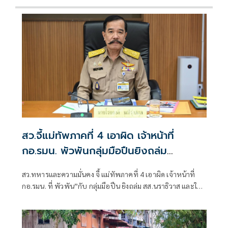
สว.จี้แม่ทัพภาคที่ 4 เอาผิด เจ้าหน้าที่
กอ.รมน. พัวพันกลุ่มมือปืนยิงถล่ม
สส.นราธิวาส
สว.ทหารและความมั่นคง จี้ แม่ทัพภาคที่ 4 เอาผิด เจ้าหน้าที่
กอ.รมน. ที่ พัวพัน”กับ กลุ่มมือปืน ยิงถล่ม สส.นราธิวาส และให้
สอบข้อเท็จจริง การ ปฏิบัติการ ของ ฉก.นราธิวาส ที่สร้างความ
หวาดระแวง ในพื้นที่