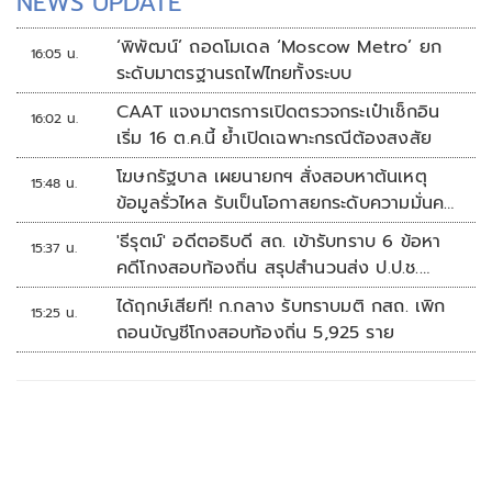
NEWS UPDATE
‘พิพัฒน์’ ถอดโมเดล ‘Moscow Metro’ ยก
16:05 น.
ระดับมาตรฐานรถไฟไทยทั้งระบบ
CAAT แจงมาตรการเปิดตรวจกระเป๋าเช็กอิน
16:02 น.
เริ่ม 16 ต.ค.นี้ ย้ำเปิดเฉพาะกรณีต้องสงสัย
โฆษกรัฐบาล เผยนายกฯ สั่งสอบหาต้นเหตุ
15:48 น.
ข้อมูลรั่วไหล รับเป็นโอกาสยกระดับความมั่นคง
ปลอดภัยข้อมูลภาครัฐทั้งระบบ
'ธีรุตม์' อดีตอธิบดี สถ. เข้ารับทราบ 6 ข้อหา
15:37 น.
คดีโกงสอบท้องถิ่น สรุปสำนวนส่ง ป.ป.ช.
สัปดาห์หน้า
ได้ฤกษ์เสียที! ก.กลาง รับทราบมติ กสถ. เพิก
15:25 น.
ถอนบัญชีโกงสอบท้องถิ่น 5,925 ราย