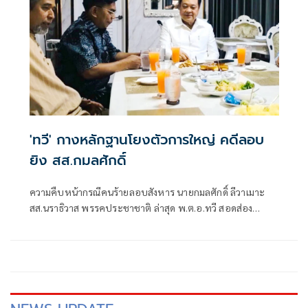
'ทวี' กางหลักฐานโยงตัวการใหญ่ คดีลอบ
ยิง สส.กมลศักดิ์
ความคืบหน้ากรณีคนร้ายลอบสังหาร นายกมลศักดิ์ ลีวาเมาะ
สส.นราธิวาส พรรคประชาชาติ ล่าสุด พ.ต.อ.ทวี สอดส่อง
หัวหน้าพรรคประชาชาติ พร้อมด้วยทีมงานฝ่ายกฎหมาย ได้
เดินทางเข้าร่วมประชุมหารือเพื่อติดตามความคืบหน้าทางคดี
โดยมีนายกมลศักดิ์ ลีวาเมาะ ในฐานะผู้เสียหายเข้าร่วมสรุป
ประเด็นพยานหลักฐานใหม่ที่อาจเชื่อมโยงไปถึง "ตัวการใหญ่"