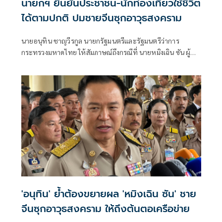
นายกฯ ยืนยันประชาชน-นักท่องเที่ยวใช้ชีวิต
ได้ตามปกติ ปมชายจีนซุกอาวุธสงคราม
นายอนุทิน ชาญวีรกูล นายกรัฐมนตรีและรัฐมนตรีว่าการ
กระทรวงมหาดไทย ให้สัมภาษณ์ถึงกรณีที่ นายหมิงเฉิน ซัน ผู้
ต้องหาชาวจีนในคดีเกี่ยวกับอาวุธสงคราม วัตถุระเบิด และความ
มั่นคง เกี่ยวข้องกับนักการเมืองในไทยหรือไม่ ว่า อยู่ระหว่างการ
สอบสวน ส่
'อนุทิน' ย้ำต้องขยายผล 'หมิงเฉิน ซัน' ชาย
จีนซุกอาวุธสงคราม ให้ถึงต้นตอเครือข่าย