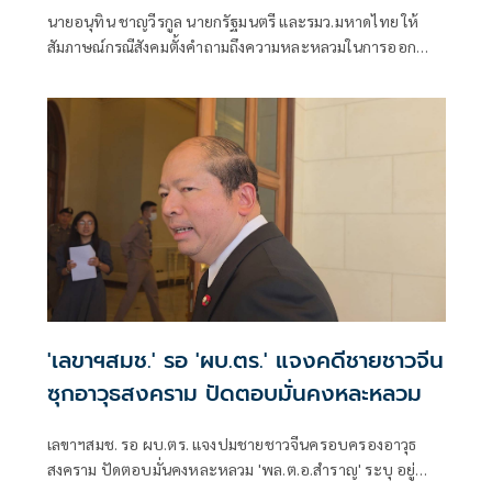
นายอนุทิน ชาญวีรกูล นายกรัฐมนตรี และรมว.มหาดไทย ให้
สัมภาษณ์กรณีสังคมตั้งคําถามถึงความหละหลวมในการออก
ทะเบียนราษฎร์ หลังพบว่าชาวจีนที่ถูกจับพร้อมอาวุธสงคราม
ถือบัตรประจําตัวไม่มีสัญชาติไทย( บัตรสีชมพู ) ว่า ขณะนี้การ
ออกทะเบียนราษฎร์ การโอนสัญชาติทุกอย่างเข้มข้นมาก
'เลขาฯสมช.' รอ 'ผบ.ตร.' แจงคดีชายชาวจีน
ซุกอาวุธสงคราม ปัดตอบมั่นคงหละหลวม
เลขาฯสมช. รอ ผบ.ตร. แจงปมชายชาวจีนครอบครองอาวุธ
สงคราม ปัดตอบมั่นคงหละหลวม 'พล.ต.อ.สำราญ' ระบุ อยู่