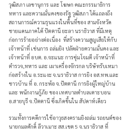
วุฒิสภา เลขานุการ และ โฆษก คณะกรรมาธิการ
ทหาร และความมั่นคงของรัฐ วุฒิสภา ได้แถลงถึง
สถานการณ์ความรุนแรงในพื้นที่ของ สามจังหวัด
ชายแดนภาคใต้ ปัตตานี ยะลา นราธิวาส ที่มีเหตุ
ก่อการร้ายอย่างต่อเนื่อง ที่สร้างความสูญเสียให้กับ
เจ้าหน้าที่ เช่นการ ถล่มยิง ปลัดฝ่ายความมั่นคง และ
เจ้าหน้าที่ อบต. อ.จะแนะ การซุ่มโจมตี เจ้าหน้าที่
ตำรวจ,ทหาร และ เผาเครื่องจักรกล บริษัทรับเหมา
ก่อสร้างใน อ.ระแงะ จ.นราธิวาส การยิง อส.ทพ.และ
ชาวบ้าน ที่ อ. กระพ้อ จ.ปัตตานี การยิงผู้ใหญ่บ้าน
และ พนักงานกู้ภัย ของ เทศบาลตำบลเตาะบอน
อ.สายบุรี จ.ปัตตานี ซึ่งเกิดขึ้นใน สัปดาห์เดียว
รวมทั้งการคดีการใช้อาวุธสงครามยิงถล่ม รถยนต์ของ
นายกมลศักดิ์ ลีวาเมาะ สส.เขต 5 จ.นราธิวาส ที่