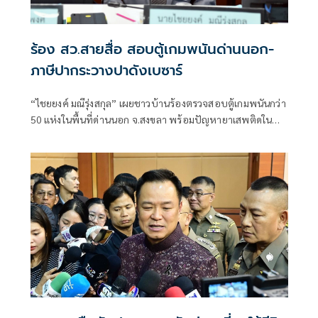
ร้อง สว.สายสื่อ สอบตู้เกมพนันด่านนอก-
ภาษีปากระวางปาดังเบซาร์
“ไชยยงค์ มณีรุ่งสกุล” เผยชาวบ้านร้องตรวจสอบตู้เกมพนันกว่า
50 แห่งในพื้นที่ด่านนอก จ.สงขลา พร้อมปัญหายาเสพติดใน
สถานบันเทิง ขณะอีกเรื่องร้องสอบการเสียภาษีปาก