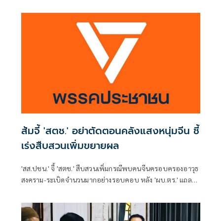
ระหว่างสอบสวน
ส้มจี้ 'สตช.' อย่าตัดตอนคลังแสงหนุ่มจีน ชี้
เร่งสืบสวนเพิ่มขยายผล
'สส.ปชน.' จี้ 'สตช.' สืบสวนเพิ่มกรณีพบคนจีนครอบครองอาวุธ
สงคราม-ระเบิดจำนวนมากอย่างรอบคอบ หลัง 'ผบ.ตร.' แถลง
อ้างผู้ต้องหาแค่สะสม บอก ถ้าชอบทำไมสะสมของอานุภาพแรง
ขนาดนี้ ถาม กลับ หากเกิดเหตุจริงใครจะรับผิดชอบ