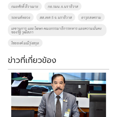
Tags
กมลศักดิ์ ลีวาเมาะ
กอ.รมน.จ.นราธิวาส
รถยนต์หลวง
สส.เขต 5 จ.นราธิวาส
อาวุธสงคราม
เลขานุการ และ โฆษก คณะกรรมาธิการทหาร และความมั่นคง
ของรัฐ วุฒิสภา
ไชยยงค์ มณีรุ่งสกุล
ข่าวที่เกี่ยวข้อง