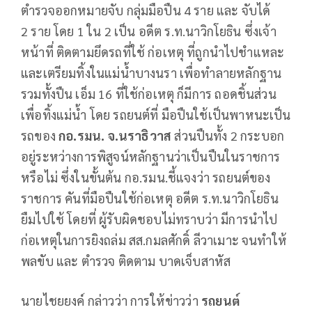
ตำรวจออกหมายจับ กลุ่มมือปืน 4 ราย และ จับได้
2 ราย โดย 1 ใน 2 เป็น อดีต ร.ท.นาวิกโยธิน ซึ่งเจ้า
หน้าที่ ติดตามยึดรถที่ใช้ ก่อเหตุ ที่ถูกนำไปชำแหละ
และเตรียมทิ้งในแม่น้ำบางนรา เพื่อทำลายหลักฐาน
รวมทั้งปืน เอ็ม 16 ที่ใช้ก่อเหตุ ก็มีการ ถอดชิ้นส่วน
เพื่อทิ้งแม่น้ำ โดย รถยนต์ที่ มือปืนใช้เป็นพาหนะเป็น
รถของ
กอ.รมน. จ.นราธิวาส
ส่วนปืนทั้ง 2 กระบอก
อยู่ระหว่างการพิสูจน์หลักฐานว่าเป็นปืนในราชการ
หรือไม่ ซึ่งในขั้นต้น กอ.รมน.ชี้แจงว่า รถยนต์ของ
ราชการ คันที่มือปืนใช้ก่อเหตุ อดีต ร.ท.นาวิกโยธิน
ยืมไปใช้ โดยที่ ผู้รับผิดชอบไม่ทราบว่า มีการนำไป
ก่อเหตุในการยิงถล่ม สส.กมลศักดิ์ ลีวาเมาะ จนทำให้
พลขับ และ ตำรวจ ติดตาม บาดเจ็บสาหัส
นายไชยยงค์ กล่าวว่า การให้ข่าวว่า
รถยนต์