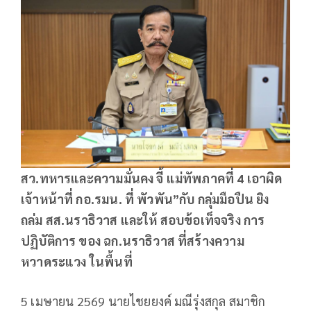
สว.ทหารและความมั่นคง จี้ แม่ทัพภาคที่
4
เอาผิด
เจ้าหน้าที่ กอ.รมน. ที่ พัวพัน”กับ กลุ่มมือปืน ยิง
ถล่ม สส.นราธิวาส และให้ สอบข้อเท็จจริง การ
ปฏิบัติการ ของ ฉก.นราธิวาส ที่สร้างความ
หวาดระแวง ในพื้นที่
5 เมษายน 2569 นายไชยยงค์ มณีรุ่งสกุล สมาชิก