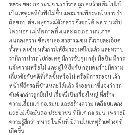
หลวง
ของ กอ.รมน.จ.นราธิวาส ถูก คนร้าย ยืมไปใช้
เป็นเหตุผลที่ยังฟังไม่ขึ้น และมากเพียงพอในการ รับ
ผิดชอบ ต่อเหตุการณ์ดังกล่าว จึงขอให้ พล.ท.นรธิป
โพยนอก แม่ทัพภาคที่ 4 และ ผอ.กอ.รมน.ภาค
4 แถลงความชัดเจนต่อ สาธารณชน ถึงรายละเอียด
ทั้งหมด เช่น หลังการให้ยืมรถยนต์ไปแล้ว และทราบ
ว่ามีการนำรถไปก่อเหตุ มีการจับกุม กลุ่มมือปืน มีการ
แจ้งความหรือไม่ และ ผู้ให้ยืมกับ กลุ่มคนร้ายมีความ
เกี่ยวข้อกับคดีที่เกิดขึ้นหรือไม่ หรือมีการรอจน เจ้า
หน้าที่ยึดรถที่ชำแหละได้แล้ว จึงออกมาชี้แจงว่า รถ
คันดังกล่าวถูกยืมไป เรื่องนี่เป็นเรื่องใหญ่ ที่สร้าง
ความเสื่อมแก่ กอ.รมน. และสร้างความ เคลือบแคลง
และไม่เชื่อมั่นต่อ ประชาชน ที่มีแต่ กอ.รมน. เพราะมี
ความรู้สึกว่า ทหาร ในพื้นที่ มีส่วนในเหตุร้ายต่างๆที่
เกิดขึ้น