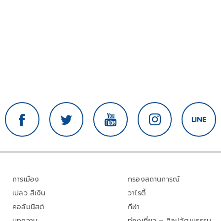
การเมือง
กรองสถานการณ์
เปลว สีเงิน
วาไรตี้
คอลัมนิสต์
กีฬา
บทความ
ท่องเที่ยว – ศิลปวัฒนธรรม