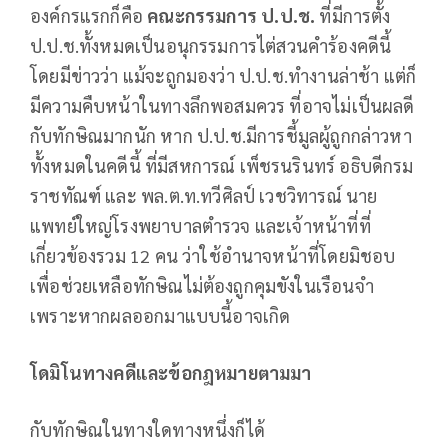
องค์กรแรกก็คือ
คณะกรรมการ ป.ป.ช.
ที่มีการตั้ง
ป.ป.ช.ทั้งหมดเป็นอนุกรรมการไต่สวนคำร้องคดีนี้
โดยมีข่าวว่า แม้จะถูกมองว่า ป.ป.ช.ทำงานล่าช้า แต่ก็
มีความคืบหน้าในทางลึกพอสมควร ที่อาจไม่เป็นผลดี
กับทักษิณมากนัก หาก ป.ป.ช.มีการชี้มูลผู้ถูกกล่าวหา
ทั้งหมดในคดีนี้ ที่มีสหการณ์ เพ็ชรนรินทร์ อธิบดีกรม
ราชทัณฑ์ และ พล.ต.ท.ทวีศิลป์ เวชวิทารณ์ นาย
แพทย์ใหญ่โรงพยาบาลตำรวจ และเจ้าหน้าที่ที่
เกี่ยวข้องรวม 12 คน ว่าใช้อำนาจหน้าที่โดยมิชอบ
เพื่อช่วยเหลือทักษิณไม่ต้องถูกคุมขังในเรือนจำ
เพราะหากผลออกมาแบบนี้อาจเกิด
โดมิโนทางคดีและข้อกฎหมายตามมา
กับทักษิณในทางใดทางหนึ่งก็ได้