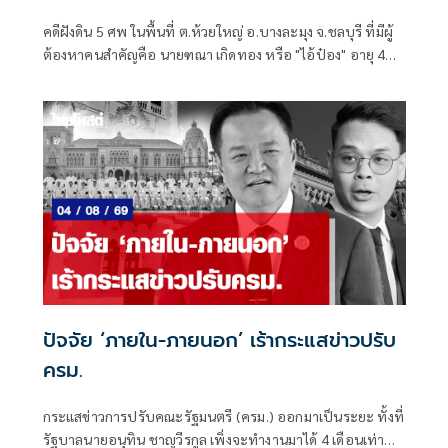
คดีฝังดิน 5 ศพ ในพื้นที่ ต.ห้วยใหญ่ อ.บางละมุง จ.ชลบุรี ที่มีผู้
ต้องหาคนสำคัญคือ นายฑณา เกิดทอง หรือ "ไอ้ป๋อง" อายุ 43
ปี
ปัจจัย ‘ภายใน-ภายนอก’ เร้ากระแสข่าวปรับ
ครม.
กระแสข่าวการปรับคณะรัฐมนตรี (ครม.) ออกมาเป็นระยะ ทั้งที่
รัฐบาลนายอนุทิน ชาญวีรกูล เพิ่งจะทำงานมาได้ 4 เดือนเท่านั้น