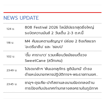
ใหญ่ หรือการเมืองแรงๆ มีโอกาสที่จะมีการเปลี่ยนแปลงขั้ว
อำนาจการเมือง โผมหาดไทยก็จะอยู่ในความสนใจของแวดวง
การเมืองตามไปด้วย
NEWS UPDATE
808 Festival 2026 ไลน์อัปแรกสุดยิ่งใหญ่
1:24 น.
ระเบิดความมันส์ 2 วันเต็ม 2-3 ต.ค.นี้
M4 คัมแบคตามสัญญา! ปล่อย 2 ซิงเกิลแรก
1:16 น.
'อะดรีนาลีน' และ 'ชอบU'
'ดั๊ม คาราบาว' รวมเพื่อนวัยมัธยมตั้งวง
1:02 น.
SweetCane (สวีทเคน)
โปรดเกล้าฯ 'พันเอกสุภัทร ชูตินันทน์' ดำรง
23:49 น.
ตำแหน่งนายทหารปฏิบัติการฯ-พระราชทานยศ
'พลตรี'
ซาอุฯ-ตุรเคีย-ปากีสถานลงนามข้อตกลงด้าน
23:45 น.
การป้องกันประเทศท่ามกลางสงครามในภูมิภาค