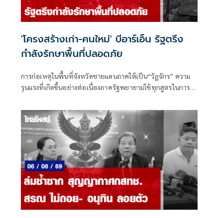
'โครงสร้างเก่า-คนใหม่' บีอาร์เอ็น รัฐตรึง
กำลังรักษาพื้นที่ปลอดภัย
การก่อเหตุในพื้นที่จังหวัดชายแดนภาคใต้เป็น“วัฏจักร” ความ
รุนแรงที่เกิดขึ้นอย่างต่อเนื่องภาครัฐพยายามใช้ทุกสูตรในการ
แก้ไขปัญหา แต่ก็ยังไม่มีแนวโน้มที่ความรุนแรงจะยุติลงได้อย่าง
สมบูรณ์