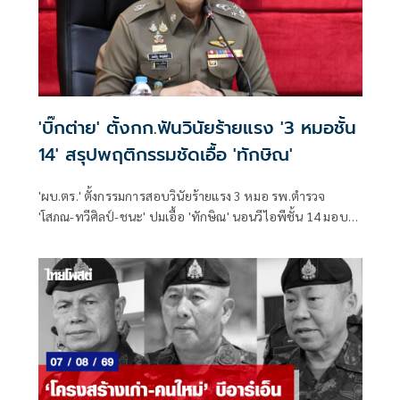
'บิ๊กต่าย' ตั้งกก.ฟันวินัยร้ายแรง '3 หมอชั้น
14' สรุปพฤติกรรมชัดเอื้อ 'ทักษิณ'
'ผบ.ตร.' ตั้งกรรมการสอบวินัยร้ายแรง 3 หมอ รพ.ตำรวจ
'โสภณ-ทวีศิลป์-ชนะ' ปมเอื้อ 'ทักษิณ' นอนวีไอพีชั้น 14 มอบ
หมาย 'พล.ต.อ.อิทธิพล' นั่งประธาน เร่งสรุปโดยเร็ว