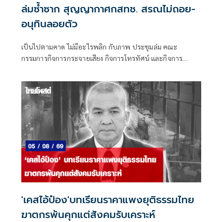
ล่มซ้ำซาก สุญญากาศกสทช. สรณไม่ถอย-
อนุทินลอยตัว
เป็นไปตามคาด ไม่มีอะไรพลิก กับภาพ ประชุมล่ม คณะ
กรรมการกิจการกระจายเสียง กิจการโทรทัศน์ และกิจการ
โทรคมนาคมแห่งชาติ (กสทช.) เมื่อวันพุธที่ 5 ส.ค.ที่ผ่านมา
'เคสไอ้ป๋อง'บทเรียนราคาแพงยุติธรรมไทย
ฆาตกรพ้นคุกแต่สังคมรับเคราะห์