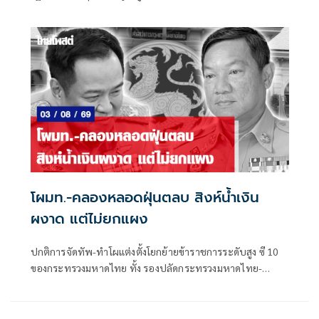
ซึ่งระยะเวลาดังกล่าวถือว่าน้อยมาก หากเทียบรัฐบาลในอดีต ที่
อย่างเร็วที่สุดจะปรับกันทุก 6 เดือน หรือครึ่งปี
โผมท.-คลองหลอดฝุ่นตลบ สิงห์น้ำเงิน
ผงาด แต่ไม่ยกแผง
ปกติการจัดทัพ-ทำโผแต่งตั้งโยกย้ายข้าราชการระดับสูง ซี 10
ของกระทรวงมหาดไทย ทั้ง รองปลัดกระทรวงมหาดไทย-
อธิบดี-ผู้ว่าราชการจังหวัด-ผู้ตรวจราชการกระทรวงมหาดไทย
ก็ได้รับความสนใจจากแวดวงการเมืองพอสมควร ไม่แพ้โผ
ทหาร-โผตำรวจ ยิ่งในช่วงการเมืองพีกๆ เช่น จะมีการเลือกตั้ง