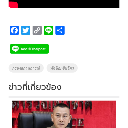
F
T
C
Li
S
ac
wi
o
n
h
e
tt
p
e
ar
b
er
y
e
o
Li
Tags
กรองสถานการณ์
ทักษิณ ชินวัตร
o
n
k
k
ข่าวที่เกี่ยวข้อง