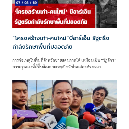
“โครงสร้างเก่า-คนใหม่”บีอาร์เอ็น รัฐตรึง
กำลังรักษาพื้นที่ปลอดภัย
การก่อเหตุในพื้นที่จังหวัดชายแดนภาคใต้ เหมือนเป็น “วัฏจักร”
ความรุนแรงที่มีขึ้นมีลงตามเหตุปัจจัยในแต่ละช่วงเวลา