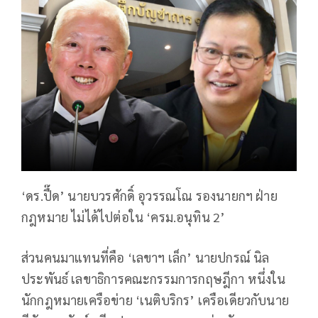
‘ดร.ปื๊ด’ นายบวรศักดิ์ อุวรรณโณ รองนายกฯ ฝ่าย
กฎหมาย ไม่ได้ไปต่อใน ‘ครม.อนุทิน 2’
ส่วนคนมาแทนที่คือ ‘เลขาฯ เล็ก’ นายปกรณ์ นิล
ประพันธ์ เลขาธิการคณะกรรมการกฤษฎีกา หนึ่งใน
นักกฎหมายเครือข่าย ‘เนติบริกร’ เครือเดียวกับนาย