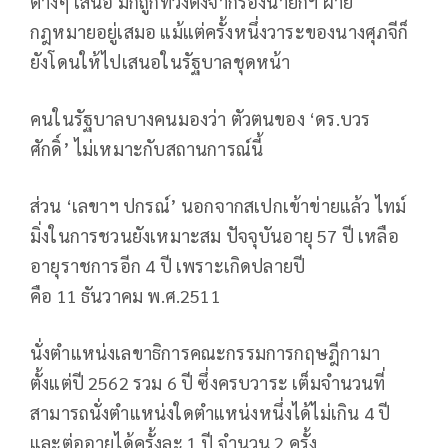
ต่างๆ เสนอ มักถูกท้วงติงจากรองนายกฯ ฝ่าย
กฎหมายอยู่เสมอ แม้แต่ครั้งหนึ่งวาระของนางศุภจีก็
ยังโดนให้ไปเสนอในรัฐบาลชุดหน้า
คนในรัฐบาลบางคนมองว่า ตัวตนของ ‘ดร.บวร
ศักดิ์’ ไม่เหมาะกับสถานการณ์นี้
ส่วน ‘เลขาฯ ปกรณ์’ นอกจากสเปกเข้าข่ายแล้ว ไทม์
มิ่งในการชวนยังเหมาะสม ปัจจุบันอายุ 57 ปี เหลือ
อายุราชการอีก 4 ปี เพราะเกิดปลายปี
คือ 11 ธันวาคม พ.ศ.2511
นั่งตำแหน่งเลขาธิการคณะกรรมการกฤษฎีกามา
ตั้งแต่ปี 2562 รวม 6 ปี ซึ่งครบวาระ เต็มจำนวนที่
สามารถนั่งตำแหน่งใดตำแหน่งหนึ่งได้ไม่เกิน 4 ปี
และต่ออายุได้ครั้งละ 1 ปี จำนวน 2 ครั้ง