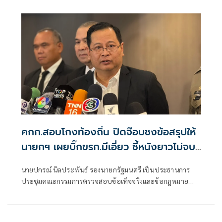
คกก.สอบโกงท้องถิ่น ปิดจ๊อบชงข้อสรุปให้
นายกฯ เผยบิ๊กขรก.มีเอี่ยว ชี้หนังยาวไม่จบ
ง่าย
นายปกรณ์ นิลประพันธ์ รองนายกรัฐมนตรี เป็นประธานการ
ประชุมคณะกรรมการตรวจสอบข้อเท็จจริงและข้อกฎหมาย
กรณีทุจริตการสอบแข่งขันเพื่อบรรจุบุคคลเป็นข้าราชการหรือ
พนักงานส่วนท้องถิ่น ปี 2568 ครั้งที่ 4