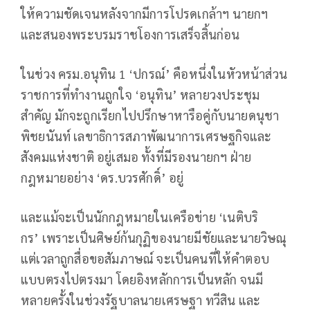
ให้ความชัดเจนหลังจากมีการโปรดเกล้าฯ นายกฯ
และสนองพระบรมราชโองการเสร็จสิ้นก่อน
ในช่วง ครม.อนุทิน 1 ‘ปกรณ์’ คือหนึ่งในหัวหน้าส่วน
ราชการที่ทำงานถูกใจ ‘อนุทิน’ หลายวงประชุม
สำคัญ มักจะถูกเรียกไปปรึกษาหารือคู่กับนายดนุชา
พิชยนันท์ เลขาธิการสภาพัฒนาการเศรษฐกิจและ
สังคมแห่งชาติ อยู่เสมอ ทั้งที่มีรองนายกฯ ฝ่าย
กฎหมายอย่าง ‘ดร.บวรศักดิ์’ อยู่
และแม้จะเป็นนักกฎหมายในเครือข่าย ‘เนติบริ
กร’ เพราะเป็นศิษย์ก้นกุฏิของนายมีชัยและนายวิษณุ
แต่เวลาถูกสื่อขอสัมภาษณ์ จะเป็นคนที่ให้คำตอบ
แบบตรงไปตรงมา โดยอิงหลักการเป็นหลัก จนมี
หลายครั้งในช่วงรัฐบาลนายเศรษฐา ทวีสิน และ