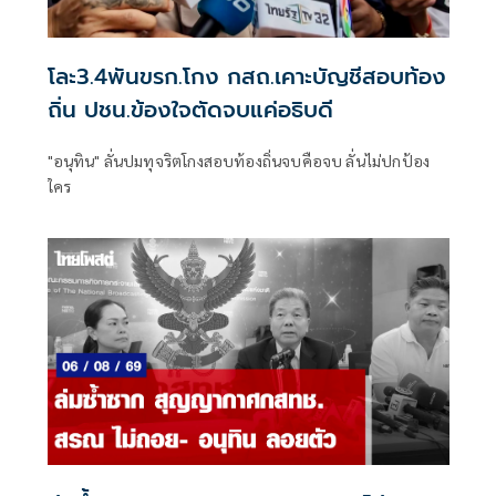
โละ3.4พันขรก.โกง กสถ.เคาะบัญชีสอบท้อง
ถิ่น ปชน.ข้องใจตัดจบแค่อธิบดี
"อนุทิน" ลั่นปมทุจริตโกงสอบท้องถิ่นจบคือจบ ลั่นไม่ปกป้อง
ใคร