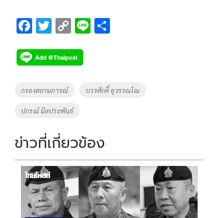
F
T
C
Li
S
ac
wi
o
n
h
e
tt
p
e
ar
b
er
y
e
o
Li
Tags
กรองสถานการณ์
บวรศักดิ์ อุวรรณโณ
o
n
ปกรณ์ นิลประพันธ์
k
k
ข่าวที่เกี่ยวข้อง