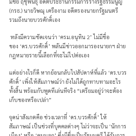
มีชัย ฤชุพันธุ์ อดีตประธานกรรมการร่างรัฐธรรมนูญ
(กรธ.) นายวิษณุ เครืองาม อดีตรองนายกรัฐมนตรี
รวมถึงนายบวรศักดิ์เอง
หลังมีความชัดเจนว่า ‘ครม.อนุทิน 2’ ไม่มีชื่อ
ของ ‘ดร.บวรศักดิ์’ พลันมีข่าวออกมารองนายกฯ ฝ่าย
กฎหมายรายนี้เลือกที่จะไม่ไปต่อเอง
แต่อย่างไรก็ดี หากย้อนกลับไปสัปดาห์ที่แล้ว ‘ดร.บวร
ศักดิ์’ เพิ่งให้สัมภาษณ์ว่า ยังไม่ได้ถูกทาบทามอะไร
ทั้งสิ้น พร้อมกับพูดทีเล่นทีจริง “เตรียมอยู่ว่าจะต้อง
เก็บของหรือเปล่า”
จุดน่าสังเกตคือ ช่วงเวลาที่ ‘ดร.บวรศักดิ์’ ให้
สัมภาษณ์ เป็นช่วงที่บุคคลต่างๆ ไม่ว่าจะเป็น ‘นักการ
เมือง’ หรือ ‘คนนอก’ ซึ่งมีชื่อเป็นรัฐมนตรี ได้รับการ