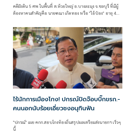
คดีฝังดิน 5 ศพ ในพื้นที่ ต.ห้วยใหญ่ อ.บางละมุง จ.ชลบุรี ที่มีผู้
ต้องหาคนสำคัญคือ นายฑณา เกิดทอง หรือ "ไอ้ป๋อง" อายุ 43
ปี
ไร้นักการเมืองโกง! ปกรณ์ปิดจ๊อบบิ๊กขรก.-
คนนอกนับร้อยเอี่ยวชงอนุทินฟัน
"ปกรณ์" เผย คกก.สอบโกงท้องถิ่นสรุปผลเตรียมส่งนายกฯ เร็วๆ
นี้