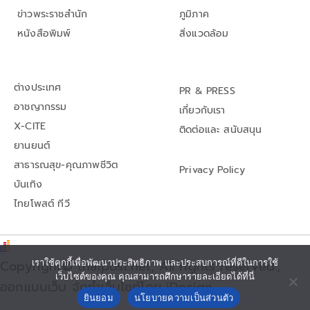
ข่าวพระราชสำนัก
ภูมิภาค
หนังสือพิมพ์
สิ่งแวดล้อม
ต่างประเทศ
PR & PRESS
อาชญากรรม
เกี่ยวกับเรา
X-CITE
ติดต่อและ สนับสนุน
ยานยนต์
สาธารณสุข-คุณภาพชีวิต
Privacy Policy
บันเทิง
ไทยโพสต์ ทีวี
Copyright© thaipost.net, All rights reserved.,
เราใช้คุกกี้เพื่อพัฒนาประสิทธิภาพ และประสบการณ์ที่ดีในการใช้
เว็บไซต์ของคุณ คุณสามารถศึกษารายละเอียดได้ที่นี่
ออกแบบเว็บ จัดทำเว็บไซต์โดย iDesign
ยินยอม
นโยบายความเป็นส่วนตัว