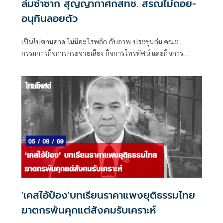
ล่มซ้ำซาก สุญญากาศกสทช. สรณไม่ถอย-
อนุทินลอยตัว
เป็นไปตามคาด ไม่มีอะไรพลิก กับภาพ ประชุมล่ม คณะ
กรรมการกิจการกระจายเสียง กิจการโทรทัศน์ และกิจการ
โทรคมนาคมแห่งชาติ (กสทช.) เมื่อวันพุธที่ 5 ส.ค.ที่ผ่านมา
'เคสไอ้ป๋อง'บทเรียนราคาแพงยุติธรรมไทย
ฆาตกรพ้นคุกแต่สังคมรับเคราะห์