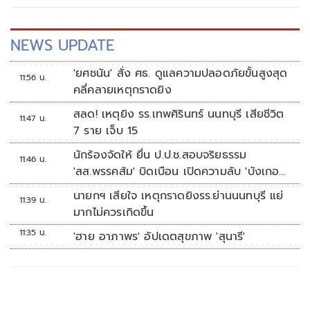
NEWS UPDATE
'ยศชนัน' สั่ง ศธ. ดูแลความปลอดภัยขั้นสูงสุด
11:56 น.
คลี่คลายเหตุกราดยิง
สลด! เหตุยิง รร.เทพศิรินทร์ นนทบุรี เสียชีวิต
11:47 น.
7 ราย เจ็บ 15
นักร้องจัดให้ ยื่น ป.ป.ช.สอบจริยธรรม
11:46 น.
'สส.พรรคส้ม' บิดเบือน เปิดความลับ 'บังเกอร์
ทหาร'
นายกฯ เสียใจ เหตุกราดยิงรร.ย่านนนทบุรี แย่
11:39 น.
มากไม่ควรเกิดขึ้น
11:35 น.
'ฮาย อาภาพร' อัปเดตสุขภาพ 'สุนารี'