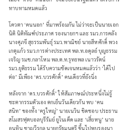
ทาบทามหมดแล้ว
โควตา ‘คนนอก’ ที่มาพร้อมกัน ไม่ว่าจะเป็นนายเอก
นิติ นิติทัณฑ์ประภาศ รองนายกฯ และ รมว.การคลัง
นางศุภจี สุธรรมพันธุ์ รมว.พาณิชย์ นายสีหศักดิ์ พวง
เกตุแก้ว รมว.การต่างประเทศ พล.ท.อดุลย์ บุญธรรม
เจริญ รมช.กลาโหม พล.ต.ท.รุทธพล เนาวรัตน์
รมว.ยุติธรรม ได้รับความชัดเจนหมดแล้วว่า ‘ได้ไป
ต่อ’ มีเพียง ‘ดร.บวรศักดิ์’ คนเดียวที่ยังนิ่ง
หลังจาก ‘ดร.บวรศักดิ์’ ให้สัมภาษณ์ประหนึ่งไม่รู้
ชะตากรรมตัวเอง ตกเย็นวันเดียวกัน พบ ‘คน
สนิท’ ของทั้ง ‘ครูใหญ่’ นายเนวิน ชิดชอบ ประธาน
สโมสรฟุตบอลบุรีรัมย์ ยูไนเต็ด และ ‘เสี่ยหนู’ นาย
อนุทิน ชาญวีรกูล นายกรัฐมนตรี ขึ้นไปพบรองนา