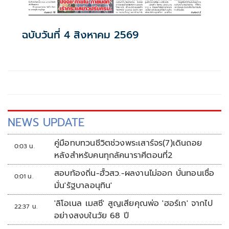
ฉบับวันที่ 4 สิงหาคม 2569
NEWS UPDATE
คู่มือทบทวนชีวิตช่วงพระเสาร์จร(7)เดินถอย
0:03 น.
หลังสำหรับคนทุกลัคนาราศีตอนที่2
สอบท้องถิ่น-ฮั้วสว.-ผลงานไม่ออก บั่นทอนเชื่อ
0:01 น.
มั่น'รัฐบาลอนุทิน'
'ลิโอเนล เมสซี' สูญเสียคุณพ่อ 'ฮอร์เก' จากไป
22:37 น.
อย่างสงบในวัย 68 ปี