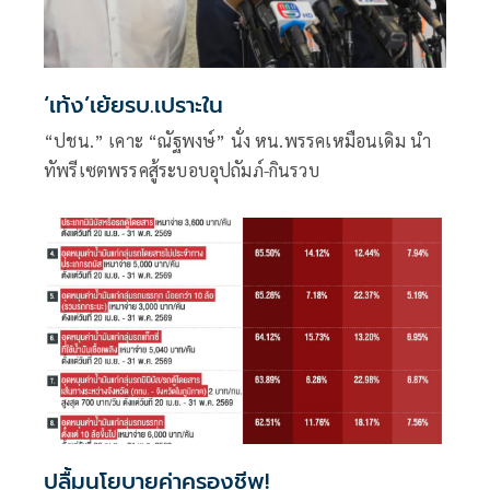
‘เท้ง’เย้ยรบ.เปราะใน
“ปชน.” เคาะ “ณัฐพงษ์” นั่ง หน.พรรคเหมือนเดิม นำ
ทัพรีเซตพรรคสู้ระบอบอุปถัมภ์-กินรวบ
ปลื้มนโยบายค่าครองชีพ!