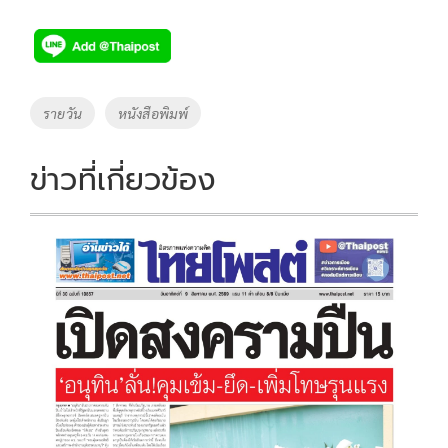
ac
wi
o
n
h
e
tt
p
e
ar
b
er
y
e
o
Li
Tags
รายวัน
หนังสือพิมพ์
o
n
k
k
ข่าวที่เกี่ยวข้อง