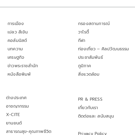
การเมือง
กรองสถานการณ์
เปลว สีเงิน
วาไรตี้
คอลัมนิสต์
กีฬา
บทความ
ท่องเที่ยว – ศิลปวัฒนธรรม
เศรษฐกิจ
ประชาสัมพันธ์
ข่าวพระราชสำนัก
ภูมิภาค
หนังสือพิมพ์
สิ่งแวดล้อม
ต่างประเทศ
PR & PRESS
อาชญากรรม
เกี่ยวกับเรา
X-CITE
ติดต่อและ สนับสนุน
ยานยนต์
สาธารณสุข-คุณภาพชีวิต
Privacy Policy