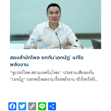
สองสำนักโพล ยกก้น‘เอกนัฏ’ แก้ไข
พลังงาน
“ซูเปอร์โพล-สยามเทคโนโพล” ประสานเสียงยกก้น
“เอกนัฏ” บอกพอใจผลงานเรื่องพลังงาน จริงใจจริงจัง
พูดเข้าใจง่าย
F
T
C
Li
S