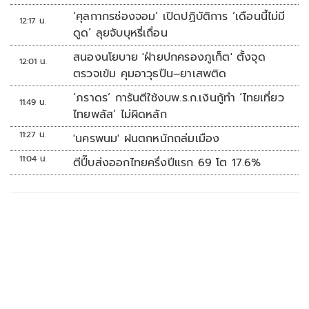
‘ศุลกากรช่องจอม’ เปิดปฏิบัติการ ‘เดือนนี้ไม่มี
12:17 น.
ดูด’ ลุยจับบุหรี่เถื่อน
สนองนโยบาย 'ฝ่ายปกครองภูเก็ต' ตั้งจุด
12:01 น.
ตรวจเข้ม คุมอาวุธปืน–ยาเสพติด
‘ภราดร’ การันตีใช้งบพ.ร.ก.เงินกู้ทำ ‘ไทยเที่ยว
11:49 น.
ไทยพลัส’ ไม่ผิดหลัก
11:27 น.
'นครพนม' ฝนตกหนักถล่มเมือง
11:04 น.
ตีปี๊บส่งออกไทยครึ่งปีแรก 69 โต 17.6%