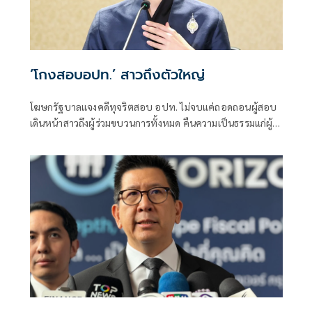
‘โกงสอบอปท.’ สาวถึงตัวใหญ่
โฆษกรัฐบาลแจงคดีทุจริตสอบ อปท. ไม่จบแค่ถอดถอนผู้สอบ
เดินหน้าสาวถึงผู้ร่วมขบวนการทั้งหมด คืนความเป็นธรรมแก่ผู้
สอบแข่งขันโดยสุจริต และเป็นการฟื้นฟูความเชื่อมั่นของ
ประชาชนต่อระบบการสอบเข้ารับราชการทุกระดับ