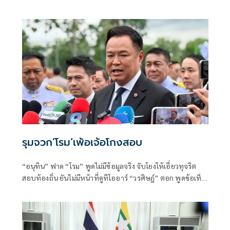
ลักษณะต้องห้ามและขาดคุณสมบัติมาตั้งแต่ต้น
รุมจวก‘โรม’เพ้อเจ้อโกงสอบ
“อนุทิน” ฟาด “โรม” พูดไม่มีข้อมูลจริง จับโยงให้เอี่ยวทุจริต
สอบท้องถิ่น ยันไม่มีหน้าที่ดูทีโออาร์ “วรศิษฎ์” ตอก พูดข้อเท็จ
จริงไม่ครบ