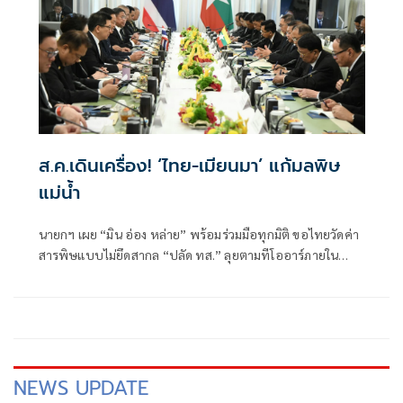
ส.ค.เดินเครื่อง! ‘ไทย-เมียนมา’ แก้มลพิษ
แม่นํ้า
นายกฯ เผย “มิน อ่อง หล่าย” พร้อมร่วมมือทุกมิติ ขอไทยวัดค่า
สารพิษแบบไม่ยึดสากล “ปลัด ทส.” ลุยตามทีโออาร์ภายใน
ส.ค.นี้ “เด็กส้ม” ซัดปูพรมแดงรับเป็นจุดต่ำที่สุดของยุทธศาสตร์
การทูตไทยบนเวทีโลก
NEWS UPDATE