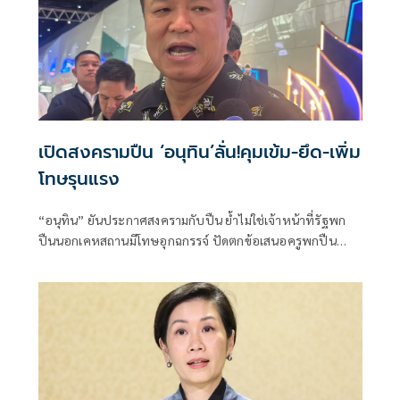
เปิดสงครามปืน ‘อนุทิน’ลั่น!คุมเข้ม-ยึด-เพิ่ม
โทษรุนแรง
“อนุทิน” ยันประกาศสงครามกับปืน ย้ำไม่ใช่เจ้าหน้าที่รัฐพก
ปืนนอกเคหสถานมีโทษอุกฉกรรจ์ ปัดตกข้อเสนอครูพกปืน
ป้องกันตัว เหตุไม่ใช่เจ้าพนักงาน ลั่นปืนถูกขโมยไปก่อเหตุ
เจ้าของเป็นผู้ต้องหาร่วม