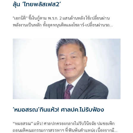
ลุ้น ‘ไทยพลัสเฟส2’
"เอกนิติ" ชี้เงินกู้ตาม พ.ร.ก. 2 แสนล้านหลัง ใช้เปลี่ยนผ่าน
พลังงานเป็นหลัก ทั้งอุดหนุนติดแผงโซลาร์-เปลี่ยนผ่านรถ
โดยสารเป็น EV ส่วนเงินกู้ 2 แสนล้านแรกเหลือ 4 หมื่นล้าน
พร้อมให้ใช้กับไทยเที่ยวไทยพลัส ส่วนไทยช่วยไทยพลัส เฟส 2
รอประเมินความเหมาะสม นายกฯ เผยจะพยายาม
‘หมอสรณ’กินแห้ว! ศาลปค.ไม่รับฟ้อง
“หมอสรณ” แห้ว! ศาลปกครองกลางไม่รับวินิจฉัย ปมขอเพิก
ถอนมติคณะกรรมการสรรหาฯ ที่ฟันพ้นตำแหน่ง เนื่องจากมี