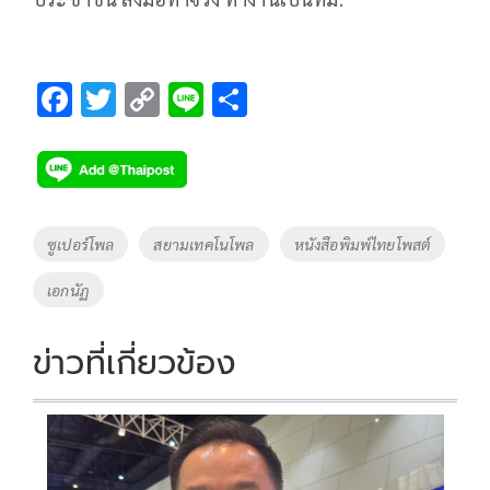
F
T
C
Li
S
ac
wi
o
n
h
e
tt
p
e
ar
b
er
y
e
o
Li
Tags
ซูเปอร์โพล
สยามเทคโนโพล
หนังสือพิมพ์ไทยโพสต์
o
n
เอกนัฏ
k
k
ข่าวที่เกี่ยวข้อง