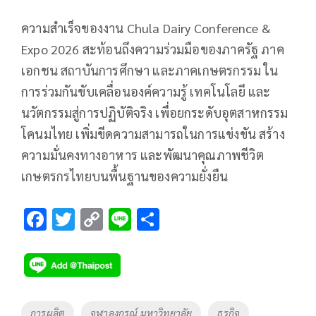
ความสำเร็จของงาน Chula Dairy Conference &
Expo 2026 สะท้อนถึงความร่วมมือของภาครัฐ ภาค
เอกชน สถาบันการศึกษา และภาคเกษตรกรรม ใน
การร่วมกันขับเคลื่อนองค์ความรู้ เทคโนโลยี และ
นวัตกรรมสู่การปฏิบัติจริง เพื่อยกระดับอุตสาหกรรม
โคนมไทย เพิ่มขีดความสามารถในการแข่งขัน สร้าง
ความมั่นคงทางอาหาร และพัฒนาคุณภาพชีวิต
เกษตรกรไทยบนพื้นฐานของความยั่งยืน
F
T
C
Li
S
ac
wi
o
n
h
e
tt
p
e
ar
b
er
y
e
o
Li
Tags
การผลิต
จุฬาลงกรณ์ มหาวิทยาลัย
ธุรกิจ