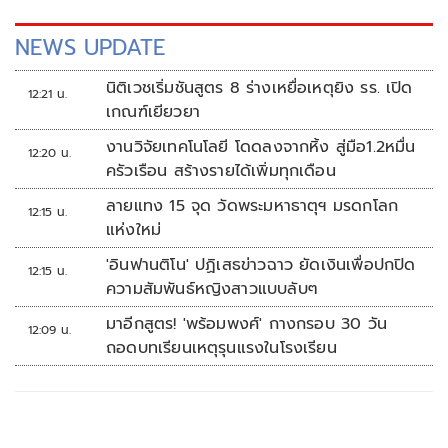
NEWS UPDATE
นิติเวชเริ่มชันสูตร 8 ร่างเหยื่อเหตุยิง รร. เปิด
12:21 น.
เกณฑ์เยียวยา
งานวิจัยเทคโนโลยี โดดลงจากหิ้ง สู่มือ1.2หมื่น
12:20 น.
ครัวเรือน สร้างรายได้เพิ่มทุกเดือน
ลายแทง 15 จุด วัดพระมหาธาตุฯ มรดกโลก
12:15 น.
แห่งใหม่
'อินฟานติโน' ปฏิเสธข่าวฉาว ยัดเงินเพื่อปกปิด
12:15 น.
ความสัมพันธ์หญิงสาวแบบลับๆ
มาอีกสูตร! 'พร้อมพงศ์' กางกรอบ 30 วัน
12:09 น.
ถอดบทเรียนเหตุรุนแรงในโรงเรียน