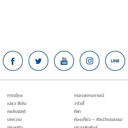
การเมือง
กรองสถานการณ์
เปลว สีเงิน
วาไรตี้
คอลัมนิสต์
กีฬา
บทความ
ท่องเที่ยว – ศิลปวัฒนธรรม
เศรษฐกิจ
ประชาสัมพันธ์