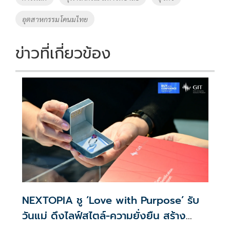
o
n
อุตสาหกรรมโคนมไทย
k
k
ข่าวที่เกี่ยวข้อง
NEXTOPIA ชู ‘Love with Purpose’ รับ
วันแม่ ดึงไลฟ์สไตล์-ความยั่งยืน สร้าง