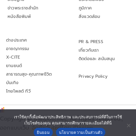
ข่าวพระราชสำนัก
ภูมิภาค
หนังสือพิมพ์
สิ่งแวดล้อม
ต่างประเทศ
PR & PRESS
อาชญากรรม
เกี่ยวกับเรา
X-CITE
ติดต่อและ สนับสนุน
ยานยนต์
สาธารณสุข-คุณภาพชีวิต
Privacy Policy
บันเทิง
ไทยโพสต์ ทีวี
Copyright© thaipost.net, All rights reserved.,
เราใช้คุกกี้เพื่อพัฒนาประสิทธิภาพ และประสบการณ์ที่ดีในการใช้
เว็บไซต์ของคุณ คุณสามารถศึกษารายละเอียดได้ที่นี่
ออกแบบเว็บ จัดทำเว็บไซต์โดย iDesign
ยินยอม
นโยบายความเป็นส่วนตัว