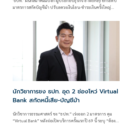
‘ธปท.’ ผนึกสมาคมแบงก์-ผู้ประกอบธุรกิจ e-Money ยกระดับ
มาตรการสกัดบัญชีม้า ปรับลดวงเงินโอน-ชำระเงินครั้งใหญ่
เหลือสูงสุด 10,000 บาทต่อวัน เริ่มต้น ก.ย. 69 ปิดช่องมิจฉาชีพ
ลวงใช้บัญชีเยาวชนก่อความเสียหาย ผงะพบยอดแล้ว 185 ล้าน
บาท
นักวิชาการชง ธปท. อุด 2 ช่องโหว่ Virtual
Bank สกัดหนี้เสีย-บัญชีม้า
​นักวิชาการธรรมศาสตร์ ชง “ธปท.” เร่งออก 2 มาตรการ คุม
“Virtual Bank” หลังจ่อเปิดบริการครั้งแรกปี 69 นี้ ระบุ “ต้อง
กำหนดสัดส่วนปล่อยกู้สร้างอาชีพ 20%” ป้องกันให้สินเชื่อเอื้อ