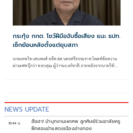
กระทุ้ง กกต. โชว์ฝีมือจับซื้อเสียง แนะ ธปท.
เช็กย้อนหลังตั้งแต่ยุบสภา
นายเทพไท เสนพงศ์ อดีต สส.นครศรีธรรมราช โพสต์ข้อความ
ผ่านเฟซบุ๊กว่า ขอบคุณ ผู้ว่าฯแบงก์ชาติ ภายหลังจากนายวิทัย
รัตนากร ผู้ว่าการธนาคารแห่งประเทศไทย
NEWS UPDATE
ฮือฮา! ม้าบุกงานเผาศพ ลูกศิษย์ร่วมอาลัยครู
16:44 น.
ฝึกสอนม้าแสดงเมืองอ่างทอง