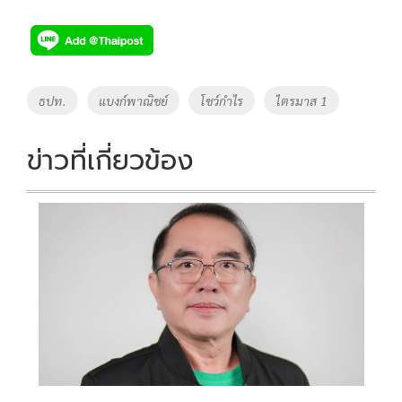
ac
wi
o
n
h
e
tt
p
e
ar
b
er
y
e
o
Li
Tags
ธปท.
แบงก์พาณิชย์
โชว์กำไร
ไตรมาส 1
o
n
k
k
ข่าวที่เกี่ยวข้อง