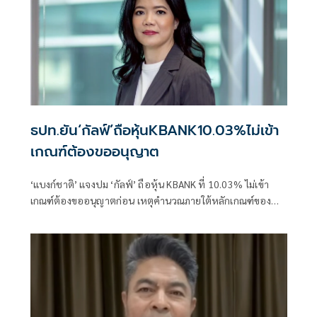
ธปท.ยัน‘กัลฟ์’ถือหุ้นKBANK10.03%ไม่เข้า
เกณฑ์ต้องขออนุญาต
‘แบงก์ชาติ’ แจงปม ‘กัลฟ์’ ถือหุ้น KBANK ที่ 10.03% ไม่เข้า
เกณฑ์ต้องขออนุญาตก่อน เหตุคำนวณภายใต้หลักเกณฑ์ของ
แบงก์ชาติแล้ว ถือว่ายังไม่ถึง 10%