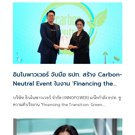
บริโภคเยอะเกินจนหนี้เสียพุ่ง อีกส่วนคือ “ผ่
อินโนพาวเวอร์ จับมือ ธปท. สร้าง Carbon-
Neutral Event ในงาน 'Financing the
Transition: Green Solutions for
บริษัท อินโนพาวเวอร์ จำกัด (INNOPOWER) ผนึกกำลัง ธปท. ชู
Hotels' เพื่อส่งเสริมธุรกิจท่องเที่ยวไทยสู่
ความสำเร็จงาน "Financing the Transition: Green
ความยั่งยืน
Solutions for Hotels" สู่การเป็น Carbon-Neutral Event
และต้นแบบการท่องเที่ยวยั่งยืน ณ ห้องแกรนด์บอลรูม ชั้น 1 โรง
แรมเพิร์ลภูเก็ต จังหวัดภูเก็ต