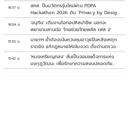
สคส. ปั้นนวัตกรรุ่นใหม่ผ่าน PDPA
16:37 น.
Hackathon 2026 ดัน ‘Privacy by Design
for all’ สู่โซลูชันคุ้มครองข้อมูลส่วนบุคคลที่
'อนุทิน' เดินงานโอทอปศิลปาชีพ บอกจะ
16:04 น.
ใช้ได้จริง
พยายามสานต่อ 'ไทยช่วยไทยพลัส เฟส 2'
นายกฯ ย้ำต้องเน้นควบคุมอาวุธปืนหลังเหตุก
15:55 น.
ราดยิง แก้กฎหมายให้เข้มงวด ตั้งด่านตรวจ
เพิ่ม
'หมอเหรียญทอง' ลั่นเป็นจอมเผด็จการแห่ง
15:42 น.
มงกุฎวัฒนะ เพื่อรักษาความสงบปลอดภัย
ภายในรพ.