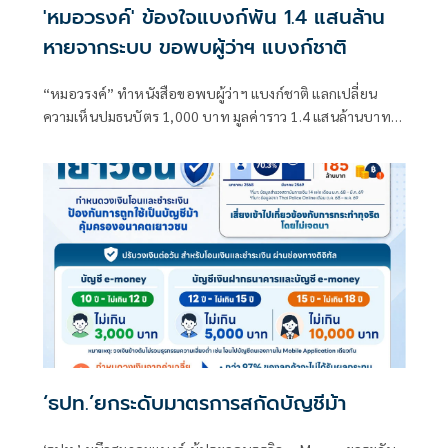
'หมอวรงค์' ข้องใจแบงก์พัน 1.4 แสนล้าน
หายจากระบบ ขอพบผู้ว่าฯ แบงก์ชาติ
“หมอวรงค์” ทำหนังสือขอพบผู้ว่าฯ แบงก์ชาติ แลกเปลี่ยน
ความเห็นปมธนบัตร 1,000 บาท มูลค่าราว 1.4 แสนล้านบาทไม่
ไหลกลับเข้าสู่ระบบ ระบุเชื่ออาจมีส่วนเกี่ยวข้องกับการทุจริต
คอร์รัปชันและธุรกิจทุนเทา พร้อมหาทางออกต่อปัญหาดัง
กล่าว
‘ธปท.’ยกระดับมาตรการสกัดบัญชีม้า