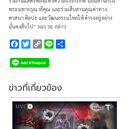
ร่วมกันแสดงพลังแห่งความจงรักภักดี น้อมสำนึกใน
พระมหากรุณาธิคุณ และร่วมสืบสานคุณค่าทาง
ศาสนา ศิลปะ และวัฒนธรรมไทยให้ดำรงอยู่อย่าง
มั่นคงสืบไป” รมว.วธ. กล่าว
F
T
C
Li
S
ac
wi
o
n
h
e
tt
p
e
ar
b
er
y
e
o
Li
ข่าวที่เกี่ยวข้อง
o
n
k
k