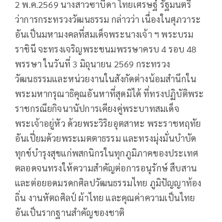
2 พ.ค.2569 นางสาวซาบีดา ไทยเศรษฐ์ รัฐมนตรี
ว่าการกระทรวงวัฒนธรรม กล่าวว่า เนื่องในศุภวาระ
อันเป็นมหามงคลที่สมเด็จพระนางเจ้า ฯ พระบรม
ราชินี จะทรงเจริญพระชนมพรรษาครบ 4 รอบ 48
พรรษา ในวันที่ 3 มิถุนายน 2569 กระทรวง
วัฒนธรรมและหน่วยงานในสังกัดต่างน้อมสำนึกใน
พระมหากรุณาธิคุณอันหาที่สุดมิได้ ที่ทรงปฏิบัติพระ
ราชกรณียกิจนานัปการเคียงคู่พระบาทสมเด็จ
พระเจ้าอยู่หัว ด้วยพระวิริยอุตสาหะ พระราชหฤทัย
อันเปี่ยมด้วยพระเมตตาธรรม และทรงมุ่งมั่นบำบัด
ทุกข์บำรุงสุขแก่พสกนิกรในทุกภูมิภาคของประเทศ
ตลอดจนทรงให้ความสำคัญต่อการอนุรักษ์ สืบสาน
และต่อยอดมรดกศิลปวัฒนธรรมไทย ภูมิปัญญาท้อง
ถิ่น งานหัตถศิลป์ ผ้าไทย และคุณค่าความเป็นไทย
อันเป็นรากฐานสำคัญของชาติ