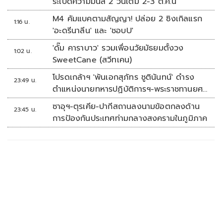
ระเบิดความมันส์ 2 วันเต็ม 2-3 ต.ค.นี้
M4 คัมแบคตามสัญญา! ปล่อย 2 ซิงเกิลแรก
1:16 น.
'อะดรีนาลีน' และ 'ชอบU'
'ดั๊ม คาราบาว' รวมเพื่อนวัยมัธยมตั้งวง
1:02 น.
SweetCane (สวีทเคน)
โปรดเกล้าฯ 'พันเอกสุภัทร ชูตินันทน์' ดำรง
23:49 น.
ตำแหน่งนายทหารปฏิบัติการฯ-พระราชทานยศ
'พลตรี'
ซาอุฯ-ตุรเคีย-ปากีสถานลงนามข้อตกลงด้าน
23:45 น.
การป้องกันประเทศท่ามกลางสงครามในภูมิภาค