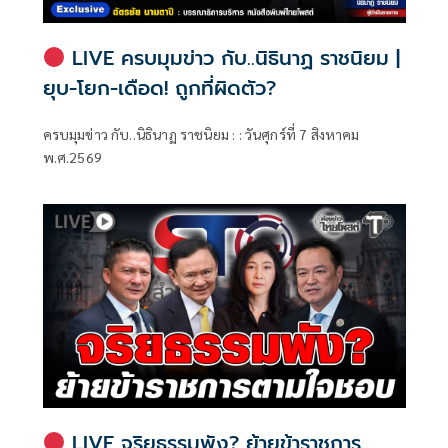
LIVE ครบมุมข่าว กับ..นิธินาฏ ราชนิยม |
ยุบ-โยก-เดือด! ถูกที่ผิดตัว?
ครบมุมข่าว กับ..นิธินาฏ ราชนิยม : : วันศุกร์ที่ 7 สิงหาคม
พ.ศ.2569
LIVE จริยธรรมพัง? ย้ายข้าราชการ