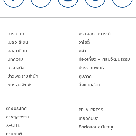
การเมือง
กรองสถานการณ์
เปลว สีเงิน
วาไรตี้
คอลัมนิสต์
กีฬา
บทความ
ท่องเที่ยว – ศิลปวัฒนธรรม
เศรษฐกิจ
ประชาสัมพันธ์
ข่าวพระราชสำนัก
ภูมิภาค
หนังสือพิมพ์
สิ่งแวดล้อม
ต่างประเทศ
PR & PRESS
อาชญากรรม
เกี่ยวกับเรา
X-CITE
ติดต่อและ สนับสนุน
ยานยนต์