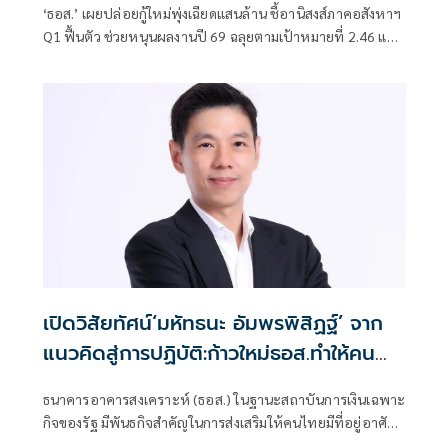
‘ธอส.’ เผยปล่อยกู้ใหม่พุ่งเฉียดแสนล้าน ชี้อานิสงส์ภาคอสังหาฯ
Q1 ฟื้นตัว ช่วยหนุนผลงานปี 69 ฉลุยตามเป้าหมายที่ 2.46 แสน
ล้านบาท ปักธงปั๊มยอดปล่อยกู้กลุ่มอาชีพอิสระ ดึง Credit
Scoring ช่วยวิเคราะห์ข้อมูล พร้อมปั้นแผนระยะยาว 5 ปี เดิน
เครื่องหนุนคนไทยมีบ้าน เตรียมออกมาตรการแก้ปัญหา
อุปทานล้นตลาด
เปิดวิสัยทัศน์‘มหัทธนะ อัมพรพิสิฏฐ์’ จาก
แนวคิดสู่การปฏิบัติ:ก้าวใหม่ธอส.ทำให้คน
ไทยมีบ้านอย่างยั่งยืน
ธนาคารอาคารสงเคราะห์ (ธอส.) ในฐานะสถาบันการเงินเฉพาะ
กิจของรัฐ มีพันธกิจสำคัญในการส่งเสริมให้คนไทยมีที่อยู่อาศัย
เป็นของตนเองอย่างมั่นคงและยั่งยืน