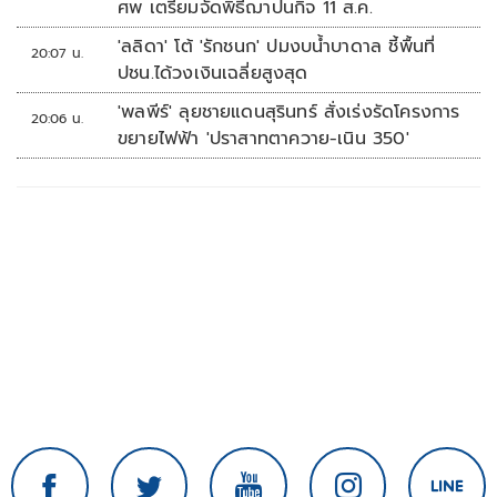
ศพ เตรียมจัดพิธีฌาปนกิจ 11 ส.ค.
'ลลิดา' โต้ 'รักชนก' ปมงบน้ำบาดาล ชี้พื้นที่
20:07 น.
ปชน.ได้วงเงินเฉลี่ยสูงสุด
'พลพีร์' ลุยชายแดนสุรินทร์ สั่งเร่งรัดโครงการ
20:06 น.
ขยายไฟฟ้า 'ปราสาทตาควาย-เนิน 350'