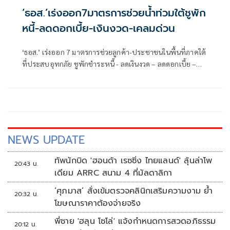
‘ธอส.’เร่งออก7มาตรการช่วยน้ำท่วมใต้ชูพัก
หนี้-ลดดอกเบี้ย-เงินงวด-เคลมด่วน
‘ธอส.’ เร่งออก 7 มาตรการช่วยลูกค้า-ประชาชนในพื้นที่ภาคใต้
ที่ประสบอุทกภัย ชูพักชำระหนี้ - ลดเงินงวด – ลดดอกเบี้ย –
เคลมสินไหมเร่งด่วน หวังบรรเทาความเดือดร้อนผู้ที่ได้รับผลก
ระทบในพื้นที่
NEWS UPDATE
ทัพนักบิด 'ฮอนด้า เรซซิ่ง ไทยแลนด์' ลุ้นล่าโพ
20:43 น.
เดียม ARRC สนาม 4 ที่มัลดาลิกา
‘ศุภมาส’ สั่งเข้มตรวจคลินิกเสริมความงาม ย้ำ
20:32 น.
โฆษณาราคาต้องจ่ายจริง
พี่ชาย 'ฮลุน โซโล่' แจ้งกำหนดการสวดอภิธรรม
20:12 น.