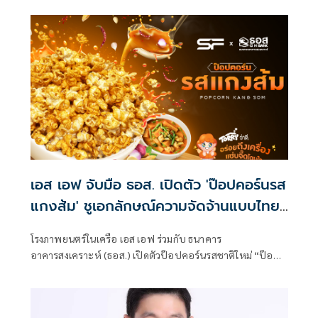
เอส เอฟ จับมือ ธอส. เปิดตัว 'ป๊อปคอร์นรส
แกงส้ม' ชูเอกลักษณ์ความจัดจ้านแบบไทย
ในโรงภาพยนตร์
โรงภาพยนตร์ในเครือ เอส เอฟ ร่วมกับ ธนาคาร
อาคารสงเคราะห์ (ธอส.) เปิดตัวป๊อปคอร์นรสชาติใหม่ “ป๊อป
คอร์นรสแกงส้ม” นำเอกลักษณ์ของอาหารไทยมาผสานเข้ากับ
ไลฟ์สไตล์ความบันเทิง ของคนรุ่นใหม่อย่างลงตัว