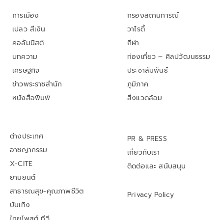
การเมือง
กรองสถานการณ์
เปลว สีเงิน
วาไรตี้
คอลัมนิสต์
กีฬา
บทความ
ท่องเที่ยว – ศิลปวัฒนธรรม
เศรษฐกิจ
ประชาสัมพันธ์
ข่าวพระราชสำนัก
ภูมิภาค
หนังสือพิมพ์
สิ่งแวดล้อม
ต่างประเทศ
PR & PRESS
อาชญากรรม
เกี่ยวกับเรา
X-CITE
ติดต่อและ สนับสนุน
ยานยนต์
สาธารณสุข-คุณภาพชีวิต
Privacy Policy
บันเทิง
ไทยโพสต์ ทีวี