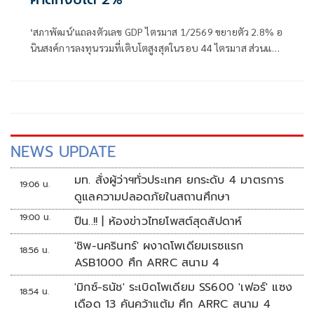
‘สภาพัฒน์’แถลงตัวเลข GDP ไตรมาส 1/2569 ขยายตัว 2.8% อ
นินสงค์การลงทุนรวมที่เติบโตสูงสุดในรอบ 44 ไตรมาส ส่วนแนว
โน้มเศรษฐกิจไทยทั้งปี 2569 คาดขยายตัวในช่วง 1.5 - 2.5%
ค่ากลางอยู่ที่ 2.0% เตือนวิกฤตตะวันออกกลางดันราคาน้ำมัน
สูงต่อเนื่องหวั่นกระทบกับเงินเฟ้อและค่าครองชีพประชาชน
NEWS UPDATE
มท. สั่งผู้ว่าฯทั่วประเทศ ยกระดับ 4 มาตรการ
19:06 น.
ดูแลความปลอดภัยในสถานศึกษา
19:00 น.
ปืน..!! | ห้องข่าวไทยโพสต์สุดสัปดาห์
'ชิพ-นครินทร์' ผงาดโพเดียมเรซแรก
18:56 น.
ASB1000 ศึก ARRC สนาม 4
'มิกซ์-ธนัช' ระเบิดโพเดียม SS600 'เฟอร์' แซง
18:54 น.
เดือด 13 คันคว้าแต้ม ศึก ARRC สนาม 4