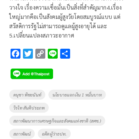
วางใจ เรื่องความเชื่อมั่นเป็นสิ่งที่สำคัญมาก4.เรื่อง
ใหญ่มากคือเป็นสังคมผู้สูงวัยโดยสมบูรณ์แบบ แต่
สวัสดิการรัฐไม่สามารถดูแลผู้สูงอายุได้ และ
5.เปลี่ยนแปลงสภาวะอากาศ
F
T
C
Li
S
ac
wi
o
n
h
e
tt
p
e
ar
b
er
y
e
o
Li
Tags
ดนุชา พิชยนันท์
นโยบายแจกเงิน 1 หมื่นบาท
o
n
วิรไท สันติประภพ
k
k
สภาพัฒนาการเศรษฐกิจและสังคมแห่งชาติ (สศช.)
สภาพัฒน์
อดีตผู้ว่าธปท.