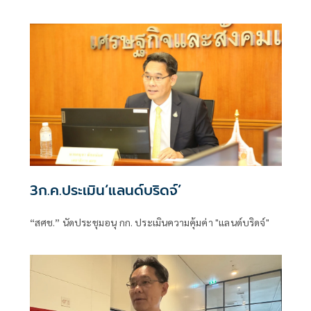
พระราชกําหนดกู้เงิน 4 แสนล้านบาท ไม่ขัดรัฐธรรมนูญ
3ก.ค.ประเมิน‘แลนด์บริดจ์’
“สศช.” นัดประชุมอนุ กก. ประเมินความคุ้มค่า "แลนด์บริดจ์"