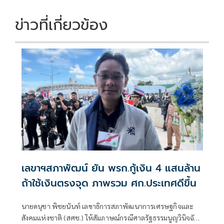
ข่าวที่เกี่ยวข้อง
เลขาฯสภาพัฒน์ ยัน พรก.กู้เงิน 4 แสนล้าน
ถ้าใช้เงินตรงจุด ภาพรวม ศก.ประเทศดีขึ้น
นายดนุชา พิชยนันท์ เลขาธิการสภาพัฒนาการเศรษฐกิจและ
สังคมแห่งชาติ (สศช.) ให้สัมภาษณ์กรณีศาลรัฐธรรมนูญวินิจฉัย