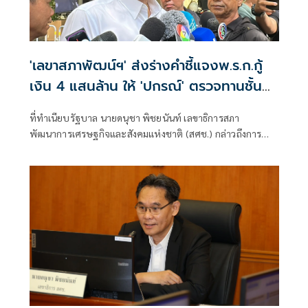
'เลขาสภาพัฒน์ฯ​' ส่งร่าง​คำชี้แจงพ.ร.ก.กู้
เงิน 4 แสนล้าน​ ให้​ 'ปกรณ์​' ตรวจทานชั้น
สุดท้าย ชี้ไทยช่วยไทยพลัส​กระตุ้นGDP
ที่ทำเนียบรัฐบาล นายดนุชา พิชยนันท์ เลขาธิการสภา
0.4%
พัฒนาการเศรษฐกิจและสังคมแห่งชาติ (สศช.​) กล่าวถึงการ
เขียนคำชี้แจงส่งศาลรัฐธร