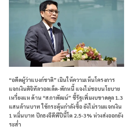
“อดีตผู้ว่าแบงก์ชาติ” เมินให้ความเห็นโครงการ
แจกเงินดิจิทัลวอลเล็ต-พักหนี้ แจงไม่ชอบนโยบาย
เหวี่ยงแห ด้าน “สภาพัฒน์” ชี้รัฐเพิ่มงบขาดดุล 1.3
แสนล้านบาท ใช้กระตุ้นกำลังซื้อ ยังไม่รวมแจกเงิน
1 หมื่นบาท ปักธงจีดีพีปีนี้โต 2.5-3% ห่วงส่งออกยัง
ระส่ำ