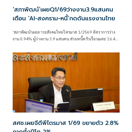
‘สภาพัฒน์’เผยQ1/69ว่างงาน3.9แสนคน
เตือน ‘AI-สงคราม-หนี้’กดดันแรงงานไทย
‘สภาพัฒน์’เผยภาวะสังคมไทยไตรมาส 1/2569 อัตราการว่าง
งาน 0.94% ผู้ว่างงาน 3.9 แสนคน ส่วนหนี้ครัวเรือนแตะ 16.44
ล้านล้านบาท ขณะ NPL ยังน่าห่วง จับตาผลกระทบ‘สงคราม-
เงินเฟ้อ-AI’ มั่นใจ’ไทยช่วยไทย‘ช่วยบรรเทาภาระค่าใช้จ่าย
ประชาชนได้
สศช.เผยจีดีพีไตรมาส 1/69 ขยายตัว 2.8%
คาดทั้งปีโต 2%