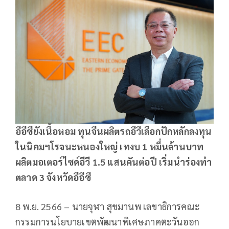
อีอีซียังเนื้อหอม ทุนจีนผลิตรถอีวีเลือกปักหลักลงทุน
ในนิคมฯโรจนะหนองใหญ่ เทงบ 1 หมื่นล้านบาท
ผลิตมอเตอร์ไซด์อีวี 1.5 แสนคันต่อปี เริ่มนำร่องทำ
ตลาด 3 จังหวัดอีอีซี
8 พ.ย. 2566 – นายจุฬา สุขมานพ เลขาธิการคณะ
กรรมการนโยบายเขตพัฒนาพิเศษภาคตะวันออก