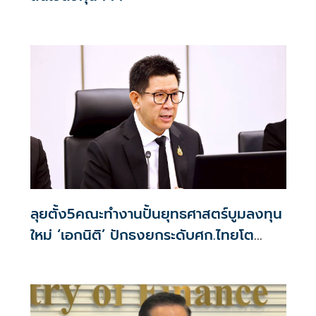
ลุยตั้ง5คณะทำงานปั้นยุทธศาสตร์บูมลงทุน
ใหม่ ‘เอกนิติ’ ปักธงยกระดับศก.ไทยโต
เกิน3%พลัสใน4ปี