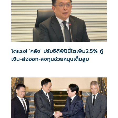
โตแรง! ‘คลัง’ ปรับจีดีพีปีนี้โตเพิ่ม2.5% กู้
เงิน-ส่งออก-ลงทุนช่วยหนุนเต็มสูบ