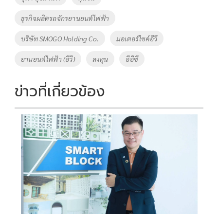
o
n
ธุรกิจผลิตรถจักรยานยนต์ไฟฟ้า
k
k
บริษัท SMOGO Holding Co.
มอเตอร์ไซค์อีวี
ยานยนต์ไฟฟ้า (อีวี)
ลงทุน
อีอีซี
ข่าวที่เกี่ยวข้อง