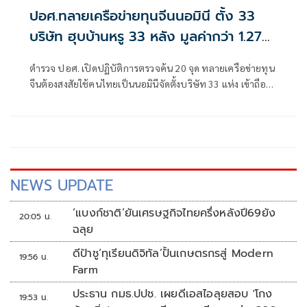
ปอศ.ทลายเครือข่ายทุนจีนนอมินี ตั้ง 33
บริษัท ฮุบบ้านหรู 33 หลัง มูลค่ากว่า 1.27
พันล้าน
ตำรวจ ปอศ. เปิดปฏิบัติการตรวจค้น 20 จุด ทลายเครือข่ายทุน
จีนต้องสงสัยใช้คนไทยเป็นนอมินีจัดตั้งบริษัท 33 แห่ง เข้าถือ
ครองบ้านหรู 33 หลังในพื้นที่กรุงเทพฯ มูลค่ารวมกว่า 1,275
ล้านบาท พร้อ
NEWS UPDATE
‘แบงก์ชาติ’ยันเศรษฐกิจไทยครึ่งหลังปี69ยัง
20:05 น.
ฉลุย
ดีป้าชู‘ทุเรียนดิจิทัล’ปั้นเกษตรกรสู่ Modern
19:56 น.
Farm
ประธาน กมธ.ปปช. เผยดีเอสไอลุยสอบ 'โกง
19:53 น.