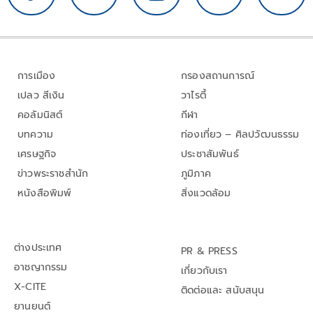
การเมือง
กรองสถานการณ์
เปลว สีเงิน
วาไรตี้
คอลัมนิสต์
กีฬา
บทความ
ท่องเที่ยว – ศิลปวัฒนธรรม
เศรษฐกิจ
ประชาสัมพันธ์
ข่าวพระราชสำนัก
ภูมิภาค
หนังสือพิมพ์
สิ่งแวดล้อม
ต่างประเทศ
PR & PRESS
อาชญากรรม
เกี่ยวกับเรา
X-CITE
ติดต่อและ สนับสนุน
ยานยนต์