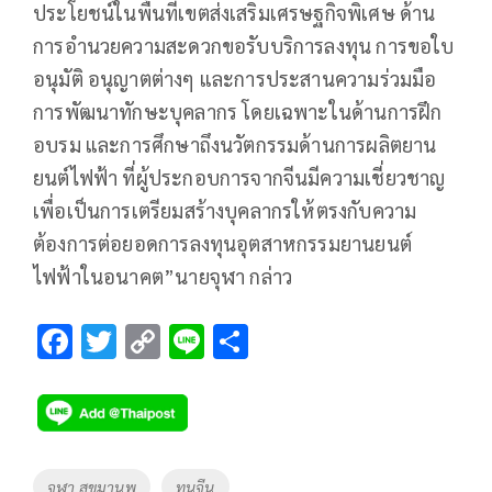
ประโยชน์ในพื้นที่เขตส่งเสริมเศรษฐกิจพิเศษ ด้าน
การอำนวยความสะดวกขอรับบริการลงทุน การขอใบ
อนุมัติ อนุญาตต่างๆ และการประสานความร่วมมือ
การพัฒนาทักษะบุคลากร โดยเฉพาะในด้านการฝึก
อบรม และการศึกษาถึงนวัตกรรมด้านการผลิตยาน
ยนต์ไฟฟ้า ที่ผู้ประกอบการจากจีนมีความเชี่ยวชาญ
เพื่อเป็นการเตรียมสร้างบุคลากรให้ตรงกับความ
ต้องการต่อยอดการลงทุนอุตสาหกรรมยานยนต์
ไฟฟ้าในอนาคต”นายจุฬา กล่าว
F
T
C
Li
S
ac
wi
o
n
h
e
tt
p
e
ar
b
er
y
e
o
Li
Tags
จุฬา สุขมานพ
ทุนจีน