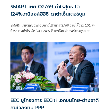
SMART เผย Q2/69 กำไรสุทธิ โต
124%อานิสงส์อีอีซี-ดาต้าเซ็นเตอร์บูม
SMART เผยผลประกอบการไตรมาส 2/69 รายได้รวม 101.94
ล้านบาทกำไร เติบโต 124% รับอานิสงส์การเร่งลงทุนภาค
เอกชนใน EEC กลุ่มโรงงาน คลังสินค้า Data Centeบูม
EEC ชูโครงการ EECiti เอกชนไทย-ต่างชาติ
สนใจลงทุน PPP