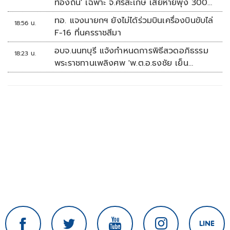
ท้องถิ่น' เฉพาะ จ.ศรีสะเกษ เสียหายพุ่ง 300
ล้านบาท
ทอ. แจงนายกฯ ยังไม่ได้ร่วมบินเครื่องบินขับไล่
18:56 น.
F-16 ที่นครราชสีมา
อบจ.นนทบุรี แจ้งกำหนดการพิธีสวดอภิธรรม
18:23 น.
พระราชทานเพลิงศพ 'พ.ต.อ.ธงชัย เย็น
ประเสริฐ'