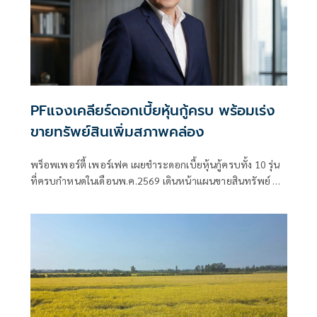
PFแจงเคลียร์ดอกเบี้ยหุ้นกู้ครบ พร้อมเร่ง
ขายทรัพย์สินเพิ่มสภาพคล่อง
พร็อพเพอร์ตี้ เพอร์เฟค เผยชำระดอกเบี้ยหุ้นกู้ครบทั้ง 10 รุ่น
ที่ครบกำหนดในเดือนพ.ค.2569 เดินหน้าแผนขายสินทรัพย์ ทั้ง
ตึกสีลมและที่ดินริมแม่น้ำ เร่งจ่ายเงินเดือนพนักงานให้ครบลด
ขนาดองค์กร ครึ่งปีหลังลุยปรับกลยุทธ์กระตุ้นยอดขาย