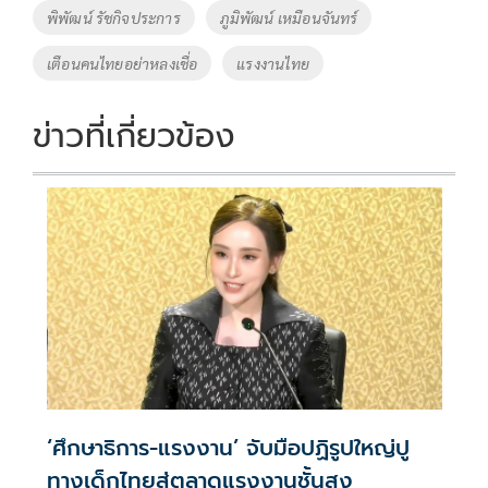
o
n
พิพัฒน์ รัชกิจประการ
ภูมิพัฒน์ เหมือนจันทร์
k
k
เตือนคนไทยอย่าหลงเชื่อ
แรงงานไทย
ข่าวที่เกี่ยวข้อง
‘ศึกษาธิการ-แรงงาน’ จับมือปฏิรูปใหญ่ปู
ทางเด็กไทยสู่ตลาดแรงงานชั้นสูง