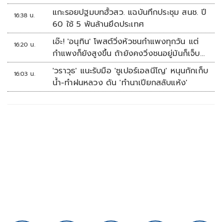
แกะรอยปฐมบทฮั้วสว. แฉบันทึกประชุม สนช. ปี
16:38 น.
60 ใช้ 5 พันล้านยึดประเทศ
เอ๊ะ! 'อนุทิน' โพสต์วิ่งหัวชนกำแพงทุกวัน แต่
16:20 น.
กำแพงก็ยังสูงขึ้น ถ้ายังคงวิ่งชนอยู่มันก็เจ็บ
หัวอีก
'วราวุธ' แนะรับมือ 'ซูเปอร์เอลนีโญ' หนุนกักเก็บ
16:03 น.
น้ำ-ทำฝนหลวง ดัน 'ทำนาเปียกสลับแห้ง'