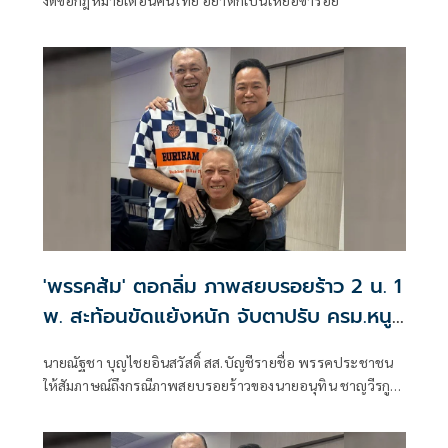
'พรรคส้ม' ตอกลิ่ม ภาพสยบรอยร้าว 2 น. 1
พ. สะท้อนขัดแย้งหนัก จับตาปรับ ครม.หนู
2 จูบปากหรือเขี่ยทิ้ง
นายณัฐชา บุญไชยอินสวัสดิ์ สส.บัญชีรายชื่อ พรรคประชาชน
ให้สัมภาษณ์ถึงกรณีภาพสยบรอยร้าวของนายอนุทิน ชาญวีรกูล
นายกรัฐมนตรีและรัฐมนตรีว่าการกระทรวงมหาดไทย ในฐานะ
หัวหน้าพรรคภูมิใจไทย กับนายเนวิน ชิดชอบ ประธานสโมสร