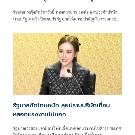
ร้อยเอกหญิงภัทร์ดารัสมิ์ ทองสลวยกร รองโฆษกประจำสำนัก
นายกรัฐมนตรี เปิดเผยว่า รัฐบาลให้ความสำคัญกับการยกระดับ
ศักยภาพทุนมนุษย์อย่างยั่งยืน
รัฐบาลงัดโทษหนัก ลุยปราบบริษัทเถื่อน
หลอกแรงงานไปนอก
รัฐบาลเร่งสอบเอาผิดบริษัทเถื่อนหลอกแรงงานไปต่างประเทศ
งัดข้อกฎหมายเตือนคนไทย อย่าตกเป็นเหยื่อซ้ำรอย