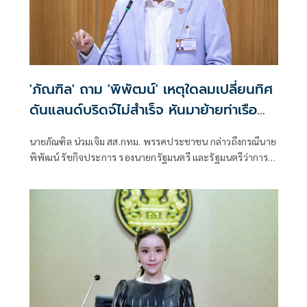
'ภัณฑิล' ถาม 'พิพัฒน์' เหตุใดลมเปลี่ยนทิศ
ดันแลนด์บริดจ์ไม่สำเร็จ หันมาย้ายท่าเรือ
คลองเตย
นายภัณฑิล น่วมเจิม สส.กทม. พรรคประชาชน กล่าวถึงกรณีนาย
พิพัฒน์ รัชกิจประการ รองนายกรัฐมนตรี และรัฐมนตรีว่าการ
กระทรวงคมนาคม เตรียมจะย้ายท่าเรือคลองเตยไปยังท่าเรือ
แหลมฉบัง และพัฒนาพื้นที่เป็นเอ็นเตอร์เทนเมนต์คอมเพล็กซ์
(Entertainment Complex) โดยไม่มีกาสิโน ว่า หลังเลือกตั้ง
ใหญ่ ตนเคยพูดคุยกับนายพิพัฒน์เกี่ยวกับเรื่องท่าเรือคลองเตย