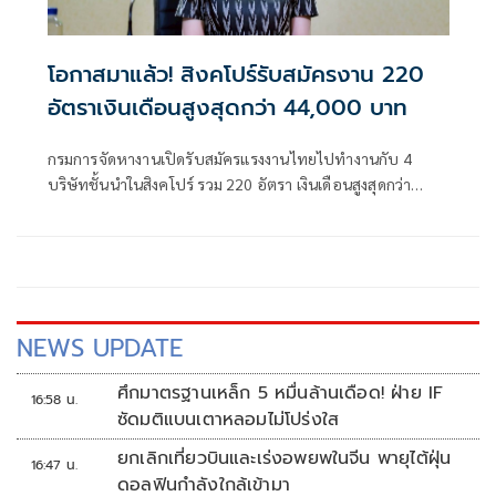
โอกาสมาแล้ว! สิงคโปร์รับสมัครงาน 220
อัตราเงินเดือนสูงสุดกว่า 44,000 บาท
กรมการจัดหางานเปิดรับสมัครแรงงานไทยไปทำงานกับ 4
บริษัทชั้นนำในสิงคโปร์ รวม 220 อัตรา เงินเดือนสูงสุดกว่า
44,000 บาท สมัครออนไลน์ได้ฟรีถึง 31 ก.ค. นายจ้างรับผิด
ชอบค่าใช้จ่ายตามหลักเกณฑ์ทั้งหมด
NEWS UPDATE
ศึกมาตรฐานเหล็ก 5 หมื่นล้านเดือด! ฝ่าย IF
16:58 น.
ซัดมติแบนเตาหลอมไม่โปร่งใส
ยกเลิกเที่ยวบินและเร่งอพยพในจีน พายุไต้ฝุ่น
16:47 น.
ดอลฟินกำลังใกล้เข้ามา