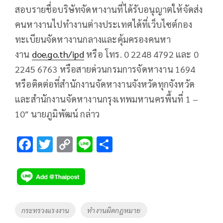
สอบรายชื่อบริษัทจัดหางานที่ได้รับอนุญาตให้จัดส่ง
คนหางานไปทำงานต่างประเทศได้ที่เว็บไซต์กอง
ทะเบียนจัดหางานกลางและคุ้มครองคนหา
งาน
doe.go.th/ipd
หรือ โทร. 0 2248 4792 และ 0
2245 6763 หรือสายด่วนกรมการจัดหางาน 1694
หรือติดต่อที่สำนักงานจัดหางานจังหวัดทุกจังหวัด
และสำนักงานจัดหางานกรุงเทพมหานครพื้นที่ 1 –
10″ นายภูมิพัฒน์ กล่าว
F
T
C
Li
S
ac
wi
o
n
h
e
tt
p
e
ar
b
er
y
e
o
Li
Tags
กระทรวงแรงงาน
ทำงานผิดกฎหมาย