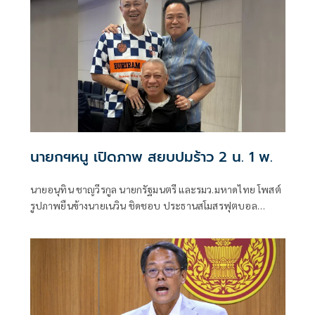
ฟุตบอลบุรีรัมย์ยูไนเต็ด และนายพิพัฒน์ รัชกิจประการ รอง
นายกรัฐมนตรี และรัฐมนตรีว่าการกระทรวงคมนาคม
นายกฯหนู เปิดภาพ สยบปมร้าว 2 น. 1 พ.
นายอนุทิน ชาญวีรกูล นายกรัฐมนตรี และรมว.มหาดไทย โพสต์
รูปภาพยืนข้างนายเนวิน ชิดชอบ ประธานสโมสรฟุตบอล
บุรีรัมย์ ยูไนเต็ด และนายพิพัฒน์ รัชกิจประการ