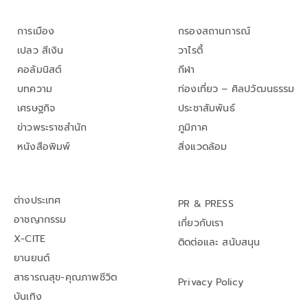
การเมือง
กรองสถานการณ์
เปลว สีเงิน
วาไรตี้
คอลัมนิสต์
กีฬา
บทความ
ท่องเที่ยว – ศิลปวัฒนธรรม
เศรษฐกิจ
ประชาสัมพันธ์
ข่าวพระราชสำนัก
ภูมิภาค
หนังสือพิมพ์
สิ่งแวดล้อม
ต่างประเทศ
PR & PRESS
อาชญากรรม
เกี่ยวกับเรา
X-CITE
ติดต่อและ สนับสนุน
ยานยนต์
สาธารณสุข-คุณภาพชีวิต
Privacy Policy
บันเทิง