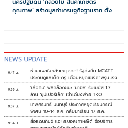
นครปฐมดัน ‘กล้วยไม้-สินค้าเกษตร
คุณภาพ’ สร้างมูลค่าเศรษฐกิจฐานราก ตั้ง
เป้าเงินสะพัด 10 ล้านบาท
NEWS UPDATE
ห่วงแผลใจหลังเหตุสลด! รัฐส่งทีม MCATT
9:47 น.
ประกบดูแลเด็ก-ครู เตือนหยุดแชร์ภาพรุนแรง
'เสือคิม' พลิกล็อกชนะ 'นาบิล' รับโบนัส 1.7
9:38 น.
ล้าน 'ซุปเปอร์เล็ก' เข่าเดี้ยงพ่าย TKO
เทพศิรินทร์ นนทบุรี ประกาศหยุดเรียนกรณี
9:37 น.
พิเศษ 10-14 ส.ค. กลับมาเรียน 17 ส.ค.
สื่อแดนกิมจิ แฉ! ส.บอลเกาหลีใต้ ซื้อบริการ
9:34 น.