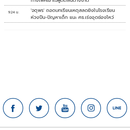
ทางเพศเอาใจผู้ตัดสินต่างชาติ
'จตุพร' ถอดบทเรียนเหตุสลดยิงในโรงเรียน
9:24 น.
ห่วงปืน-ปัญหาเด็ก แนะ ศธ.เร่งอุดช่องโหว่