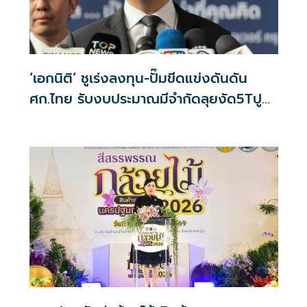
‘เอกนิติ’ ชูเร่งลงทุน-ปั๊มขีดแข่งดันดัน
ศก.ไทย รับงบประมาณมีจำกัดลุยงัด5Tปู
พรมโตยาว