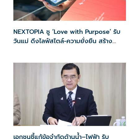
NEXTOPIA ชู ‘Love with Purpose’ รับ
วันแม่ ดึงไลฟ์สไตล์-ความยั่งยืน สร้าง
ประสบการณ์ช้อปปิงมีความหมาย
เอกชนชี้แก้ข้อจำกัดด้านน้ำ–ไฟฟ้า รับ