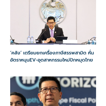
‘คลัง’ เตรียมยกเครื่องภาษีสรรพสามิต หั่น
อัตราหนุนEV-อุตสาหกรรมใหม่ปักหมุดไทย