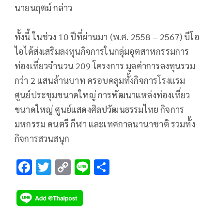
นายนฤตม์ กล่าว
ทั้งนี้ ในช่วง 10 ปีที่ผ่านมา (พ.ศ. 2558 – 2567) บีโอ
ไอได้ส่งเสริมลงทุนกิจการในกลุ่มอุตสาหกรรมการ
ท่องเที่ยวจำนวน 209 โครงการ มูลค่าการลงทุนรวม
กว่า 2 แสนล้านบาท ครอบคลุมทั้งกิจการโรงแรม
ศูนย์ประชุมขนาดใหญ่ การพัฒนาแหล่งท่องเที่ยว
ขนาดใหญ่ ศูนย์แสดงศิลปวัฒนธรรมไทย กิจการ
มหกรรม ดนตรี กีฬา และเทศกาลนานาชาติ รวมทั้ง
กิจการสวนสนุก
F
T
C
Li
S
ac
wi
o
n
h
e
tt
p
e
ar
b
er
y
e