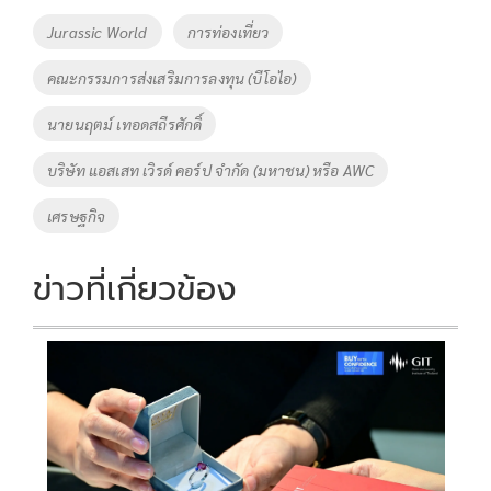
o
Li
Tags
Jurassic World
การท่องเที่ยว
o
n
คณะกรรมการส่งเสริมการลงทุน (บีโอไอ)
k
k
นายนฤตม์ เทอดสถีรศักดิ์
บริษัท แอสเสท เวิรด์ คอร์ป จำกัด (มหาชน) หรือ AWC
เศรษฐกิจ
ข่าวที่เกี่ยวข้อง