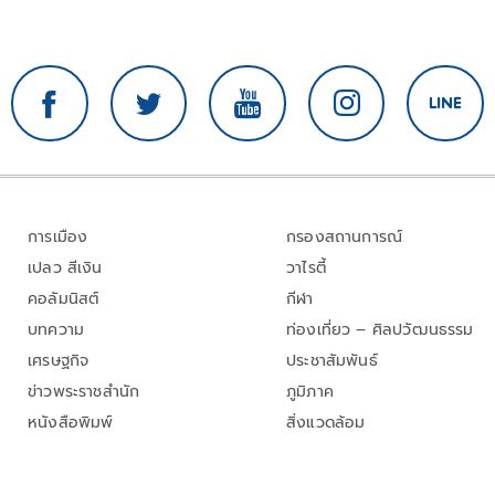
การเมือง
กรองสถานการณ์
เปลว สีเงิน
วาไรตี้
คอลัมนิสต์
กีฬา
บทความ
ท่องเที่ยว – ศิลปวัฒนธรรม
เศรษฐกิจ
ประชาสัมพันธ์
ข่าวพระราชสำนัก
ภูมิภาค
หนังสือพิมพ์
สิ่งแวดล้อม