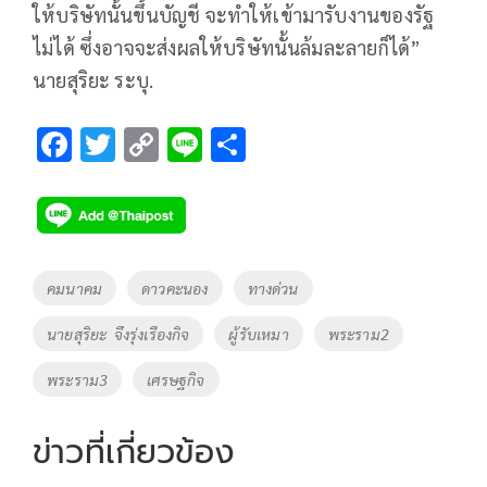
ให้บริษัทนั้นขึ้นบัญชี จะทำให้เข้ามารับงานของรัฐ
ไม่ได้ ซึ่งอาจจะส่งผลให้บริษัทนั้นล้มละลายก็ได้”
นายสุริยะ ระบุ.
F
T
C
Li
S
ac
wi
o
n
h
e
tt
p
e
ar
b
er
y
e
o
Li
Tags
คมนาคม
ดาวคะนอง
ทางด่วน
o
n
นายสุริยะ จึงรุ่งเรืองกิจ
ผู้รับเหมา
พระราม2
k
k
พระราม3
เศรษฐกิจ
ข่าวที่เกี่ยวข้อง