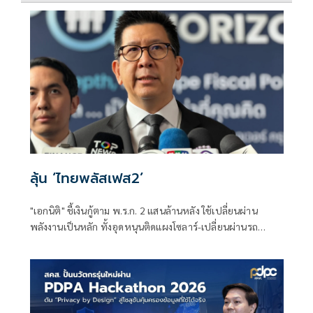
ลุ้น ‘ไทยพลัสเฟส2’
"เอกนิติ" ชี้เงินกู้ตาม พ.ร.ก. 2 แสนล้านหลัง ใช้เปลี่ยนผ่าน
พลังงานเป็นหลัก ทั้งอุดหนุนติดแผงโซลาร์-เปลี่ยนผ่านรถ
โดยสารเป็น EV ส่วนเงินกู้ 2 แสนล้านแรกเหลือ 4 หมื่นล้าน
พร้อมให้ใช้กับไทยเที่ยวไทยพลัส ส่วนไทยช่วยไทยพลัส เฟส 2
รอประเมินความเหมาะสม นายกฯ เผยจะพยายาม