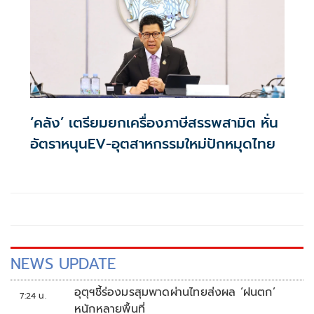
‘คลัง’ เตรียมยกเครื่องภาษีสรรพสามิต หั่น
อัตราหนุนEV-อุตสาหกรรมใหม่ปักหมุดไทย
NEWS UPDATE
อุตุฯชี้ร่องมรสุมพาดผ่านไทยส่งผล ‘ฝนตก’
7:24 น.
หนักหลายพื้นที่