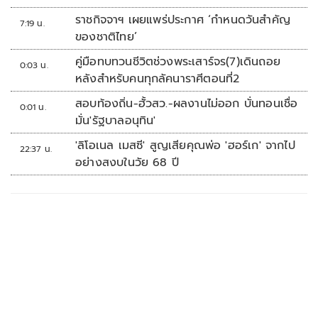
ราชกิจจาฯ เผยแพร่ประกาศ ‘กำหนดวันสำคัญ
7:19 น.
ของชาติไทย’
คู่มือทบทวนชีวิตช่วงพระเสาร์จร(7)เดินถอย
0:03 น.
หลังสำหรับคนทุกลัคนาราศีตอนที่2
สอบท้องถิ่น-ฮั้วสว.-ผลงานไม่ออก บั่นทอนเชื่อ
0:01 น.
มั่น'รัฐบาลอนุทิน'
'ลิโอเนล เมสซี' สูญเสียคุณพ่อ 'ฮอร์เก' จากไป
22:37 น.
อย่างสงบในวัย 68 ปี