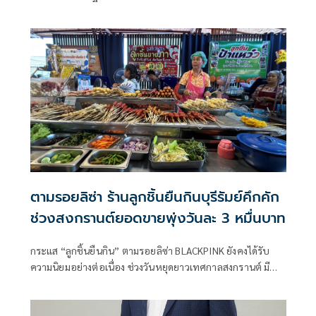
เราแล้ว เราพร้อมหรือยังที่จะบอกโลกว่า ประเทศไทยมีอะไร
มากกว่าที่เขาเคยรู้จัก
ตามรอยลิซ่า ร้านลูกชิ้นยืนกินบุรีรัมย์คึกคัก
ช่วงสงกรานต์ยอดขายพุ่งวันละ 3 หมื่นบาท
กระแส “ลูกชิ้นยืนกิน” ตามรอยลิซ่า BLACKPINK ยังคงได้รับ
ความนิยมอย่างต่อเนื่อง ช่วงวันหยุดยาวเทศกาลสงกรานต์ มี
ประชาชนที่เดินทางกลับภูมิลำเนา รวมถึงนักท่องเที่ยวจากต่าง
จังหวัด แห่เดินทางไปสัมผัสประสบการณ์ “ยืนกินลูกชิ้น” แน่น
สถานีรถไฟ ยอดขายพุ่งวันละ 2 – 3 หมื่น