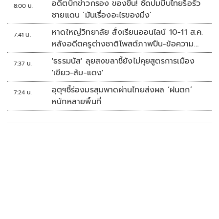
อดีตบิ๊กข่าวกรอง ของขึ้น! ซัดปมบีบไทยรื้อรั้ว
8:00 น.
ชายแดน ‘มันเรื่องอะไรของมึง’
หาดใหญ่วิทยาลัย สั่งเรียนออนไลน์ 10-11 ส.ค.
7:41 น.
หลังอดีตครูต่างชาติโพสต์ภาพปืน-ข้อความ
ข่มขู่
'ธรรมนัส' ลุยสงขลาชี้ยังไม่คุยสูตรการเมือง
7:37 น.
'เขียว-ส้ม-แดง'
อุตุฯชี้ร่องมรสุมพาดผ่านไทยส่งผล ‘ฝนตก’
7:24 น.
หนักหลายพื้นที่