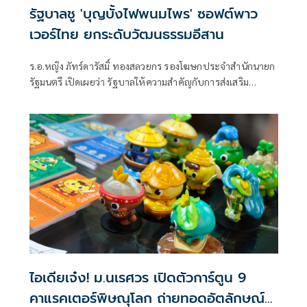
รัฐบาลชู 'บุญบั้งไฟพนมไพร' ซอฟต์พาว
เวอร์ไทย ยกระดับวัฒนธรรมอีสาน
ร.อ.หญิง ภัทร์ดารัสมิ์ ทองสลวยกร รองโฆษกประจำสำนักนายก
รัฐมนตรี เปิดเผยว่า รัฐบาลให้ความสำคัญกับการส่งเสริม
ประเพณีและวัฒนธรรมไทยในฐานะ “Soft Power”
ไอเดียเจ๋ง! ม.นเรศวร เปิดตัวการ์ตูน 9
คาแรคเตอร์พิษณุโลก ถ่ายทอดอัตลักษณ์