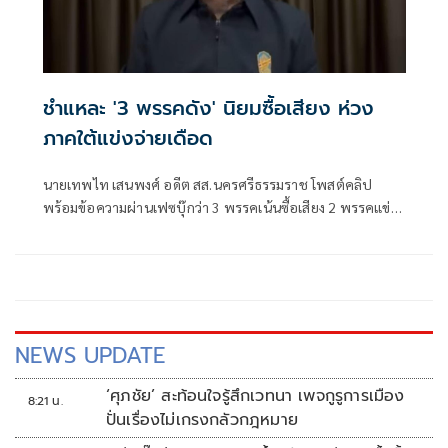
ชำแหละ '3 พรรคดัง' นิยมซื้อเสียง ห่วง
ภาคใต้แข่งจ่ายเดือด
นายเทพไท เสนพงศ์ อดีต สส.นครศรีธรรมราช โพสต์คลิป
พร้อมข้อความผ่านเฟซบุ๊กว่า 3 พรรคเน้นซื้อเสียง 2 พรรคแข่ง
ซื้อในภาคใต้
NEWS UPDATE
‘ศุภชัย’ สะท้อนใจรู้สึกเวทนา เพจกูรูการเมือง
8:21 น.
ปั่นเรื่องไม่เกรงกลัวกฎหมาย