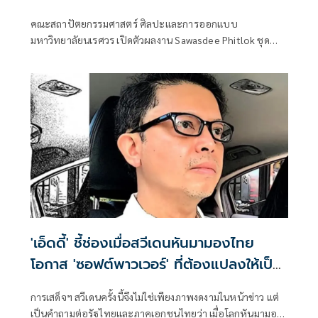
ท้องถิ่น
คณะสถาปัตยกรรมศาสตร์ ศิลปะและการออกแบบ
มหาวิทยาลัยนเรศวร เปิดตัวผลงาน Sawasdee Phitlok ชุด
คาแรคเตอร์การ์ตูน 9 อัตลักษณ์จังหวัดพิษณุโลก เพื่อขับเคลื่อน
ซอฟต์พาวเวอร์อัตลักษณ์จังหวัดพิษณุโลก
'เอ็ดดี้' ชี้ช่องเมื่อสวีเดนหันมามองไทย
โอกาส 'ซอฟต์พาวเวอร์' ที่ต้องแปลงให้เป็น
เศรษฐกิจจริง
การเสด็จฯ สวีเดนครั้งนี้จึงไม่ใช่เพียงภาพงดงามในหน้าข่าว แต่
เป็นคำถามต่อรัฐไทยและภาคเอกชนไทยว่า เมื่อโลกหันมามอง