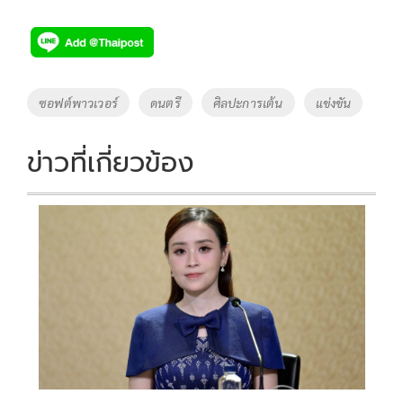
ac
wi
o
n
h
e
tt
p
e
ar
b
er
y
e
o
Li
Tags
ซอฟต์พาวเวอร์
ดนตรี
ศิลปะการเต้น
แข่งขัน
o
n
k
k
ข่าวที่เกี่ยวข้อง