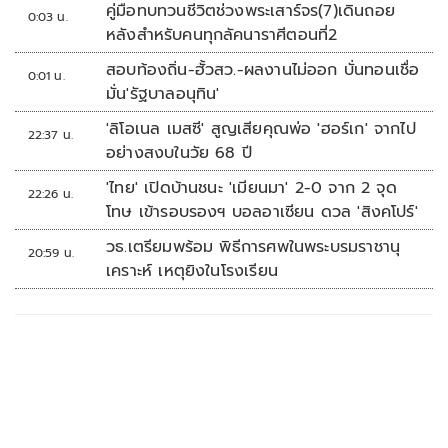
คู่มือทบทวนชีวิตช่วงพระเสาร์จร(7)เดินถอย
0:03 น.
หลังสำหรับคนทุกลัคนาราศีตอนที่2
สอบท้องถิ่น-ฮั้วสว.-ผลงานไม่ออก บั่นทอนเชื่อ
0:01 น.
มั่น'รัฐบาลอนุทิน'
'ลิโอเนล เมสซี' สูญเสียคุณพ่อ 'ฮอร์เก' จากไป
22:37 น.
อย่างสงบในวัย 68 ปี
'ไทย' เปิดบ้านชนะ 'เมียนมา' 2-0 จาก 2 จุด
22:26 น.
โทษ เข้ารอบรองฯ บอลอาเซียน ดวล 'สิงคโปร์'
วธ.เตรียมพร้อม พิธีการศพในพระบรมราชานุ
20:59 น.
เคราะห์ เหตุยิงในโรงเรียน