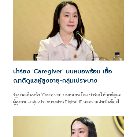
นำร่อง 'Caregiver' บนหมอพร้อม เอื้อ
ญาติดูแลผู้สูงอายุ-กลุ่มเปราะบาง
รัฐบาลเดินหน้า 'Caregiver' บนหมอพร้อม นำร่องให้ญาติดูแล
ผู้สูงอายุ–กลุ่มเปราะบางผ่าน Digital ID ลดความจำเป็นต้องใช้
บัญชีร่วมกัน