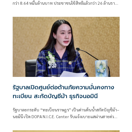
กว่า 8.64 หมื่นล้านบาท ประชาชนใช้สิทธิแล้วกว่า 26 ล้านราย
ร้านค้าเข้าร่วมทะลุ 1.19 ล้านร้าน
รัฐบาลเปิดศูนย์ต่อต้านภัยความมั่นคงทาง
ทะเบียน สะกัดบัญชีม้า ธุรกิจนอมินี
รัฐบาลยกระดับ “ทะเบียนราษฎร” เป็นด่านต้นน้ำสกัดบัญชีม้า–
นอมินี เปิด DOPA N.I.C.E. Center รับแจ้งเบาะแสผ่านสายด่วน
1548