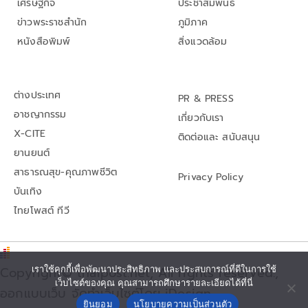
เศรษฐกิจ
ประชาสัมพันธ์
ข่าวพระราชสำนัก
ภูมิภาค
หนังสือพิมพ์
สิ่งแวดล้อม
ต่างประเทศ
PR & PRESS
อาชญากรรม
เกี่ยวกับเรา
X-CITE
ติดต่อและ สนับสนุน
ยานยนต์
สาธารณสุข-คุณภาพชีวิต
Privacy Policy
บันเทิง
ไทยโพสต์ ทีวี
Copyright© thaipost.net, All rights reserved.,
เราใช้คุกกี้เพื่อพัฒนาประสิทธิภาพ และประสบการณ์ที่ดีในการใช้
เว็บไซต์ของคุณ คุณสามารถศึกษารายละเอียดได้ที่นี่
ออกแบบเว็บ จัดทำเว็บไซต์โดย iDesign
ยินยอม
นโยบายความเป็นส่วนตัว