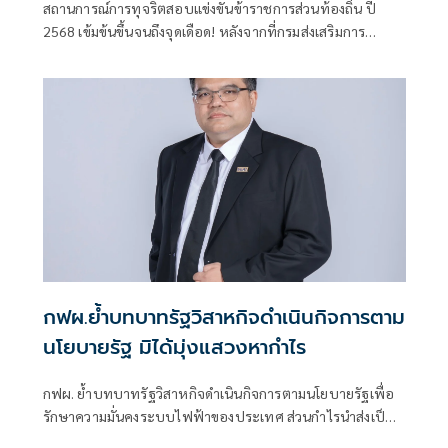
สถานการณ์การทุจริตสอบแข่งขันข้าราชการส่วนท้องถิ่น ปี
2568 เข้มข้นขึ้นจนถึงจุดเดือด! หลังจากที่กรมส่งเสริมการ
ปกครองท้องถิ่น (สถ.) พบว่ามีการแก้ไขกระดาษคำตอบใน
ระบบอย่างอุกอาจ
กฟผ.ย้ำบทบาทรัฐวิสาหกิจดำเนินกิจการตาม
นโยบายรัฐ มิได้มุ่งแสวงหากำไร
กฟผ. ย้ำบทบาทรัฐวิสาหกิจดำเนินกิจการตามนโยบายรัฐเพื่อ
รักษาความมั่นคงระบบไฟฟ้าของประเทศ ส่วนกำไรนำส่งเป็น
รายได้ของแผ่นดิน พร้อมร่วมมือกับทุกภาคส่วนลดต้นทุนการ