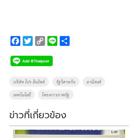
F
T
C
Li
S
ac
wi
o
n
h
e
tt
p
e
ar
b
er
y
e
o
Li
Tags
บริษัท โปร อินไซด์
รัฐวิสาหกิจ
อานิสงส์
o
n
เทคโนโลยี
โครงการภาครัฐ
k
k
ข่าวที่เกี่ยวข้อง