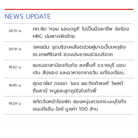
NEWS UPDATE
กต.ซัด 'ทอม แอนดรูส์' ไม่เป็นมืออาชีพ จ่อร้อง
20:51 น.
HRC ปมพาดพิงไทย
'ยศชนัน' รุดบริจาคเลือดช่วยผู้บาดเจ็บเหตุยิง
20:31 น.
รร.เทพศิรินทร์ ชวนประชาชนร่วมบริจาค
ชมรมอาสาป้องกันภัย ลงพื้นที่ จ.ราชบุรี มอบ
19:52 น.
เงิน สิ่งของ และอาหารกลางวัน แก่โรงเรียน
บ้านหนองน้ำใส
สุดอาลัย! ภรรยา 'รอง ผอ.กิตติพงศ์' โพสต์
19:45 น.
ถึงสามี 'หนูและลูกภูมิใจในตัวพี่'
สกัดจับหน้าโรงพัก สองหนุ่มควบกระบะบุโรทั่ง
19:29 น.
ขนเฮโรอีน-ไอซ์ มูลค่า 100 ล้าน