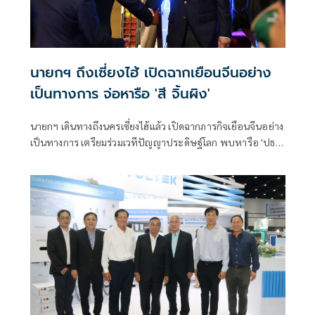
นายกฯ ถึงเซี่ยงไฮ้ เปิดฉากเยือนจีนอย่าง
เป็นทางการ จ่อหารือ 'สี จิ้นผิง'
นายกฯ เดินทางถึงนครเซี่ยงไฮ้แล้ว เปิดฉากภารกิจเยือนจีนอย่าง
เป็นทางการ เตรียมร่วมเวทีปัญญาประดิษฐ์โลก พบหารือ 'ปธน.
สี จิ้นผิง' ผลักดันความร่วมมือด้านเทคโนโลยี-เศรษฐกิจ-ลงทุน