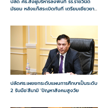
ปลัด ศธ.สั่งผู้บริหารลงพื้นที่ รร.ราชวินิต
มัธยม หลังแก๊สระเบิดทันที เตรียมเยียวยา
กำชับสถานศึกษาดูแลความปลอดภัยของผู้
เรียน
ปลัดศธ.เผยยกระดับแผนการศึกษาเป็นระดับ
2 รับมือ'สึนามิ 'ปัญหาสังคมสูงวัย