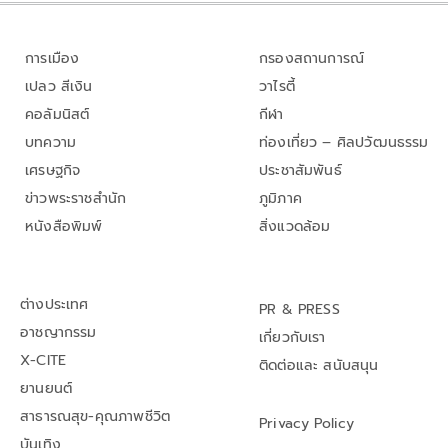
การเมือง
กรองสถานการณ์
เปลว สีเงิน
วาไรตี้
คอลัมนิสต์
กีฬา
บทความ
ท่องเที่ยว – ศิลปวัฒนธรรม
เศรษฐกิจ
ประชาสัมพันธ์
ข่าวพระราชสำนัก
ภูมิภาค
หนังสือพิมพ์
สิ่งแวดล้อม
ต่างประเทศ
PR & PRESS
อาชญากรรม
เกี่ยวกับเรา
X-CITE
ติดต่อและ สนับสนุน
ยานยนต์
สาธารณสุข-คุณภาพชีวิต
Privacy Policy
บันเทิง