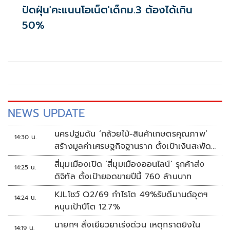
ปัดฝุ่น'คะแนนโอเน็ต'เด็กม.3 ต้องได้เกิน
50%
NEWS UPDATE
นครปฐมดัน ‘กล้วยไม้-สินค้าเกษตรคุณภาพ’
14:30 น.
สร้างมูลค่าเศรษฐกิจฐานราก ตั้งเป้าเงินสะพัด
10 ล้านบาท
สี่มุมเมืองเปิด ‘สี่มุมเมืองออนไลน์’ รุกค้าส่ง
14:25 น.
ดิจิทัล ตั้งเป้ายอดขายปีนี้ 760 ล้านบาท
KJLโชว์ Q2/69 กำไรโต 49%รับดีมานด์อุตฯ
14:24 น.
หนุนเป้าปีโต 12.7%
นายกฯ สั่งเยียวยาเร่งด่วน เหตุกราดยิงใน
14:19 น.