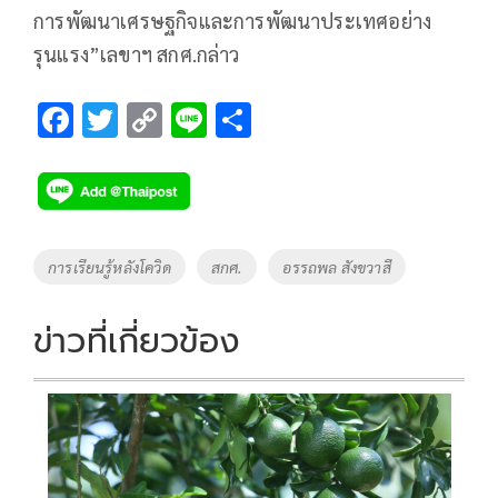
การพัฒนาเศรษฐกิจและการพัฒนาประเทศอย่าง
รุนแรง”เลขาฯ สกศ.กล่าว
F
T
C
Li
S
ac
wi
o
n
h
e
tt
p
e
ar
b
er
y
e
o
Li
Tags
การเรียนรู้หลังโควิด
สกศ.
อรรถพล สังขวาสี
o
n
k
k
ข่าวที่เกี่ยวข้อง