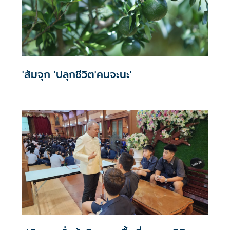
'ส้มจุก 'ปลุกชีวิต'คนจะนะ'