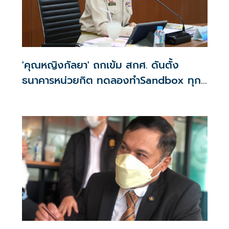
'คุณหญิงกัลยา' ถกเข้ม สกศ. ดันตั้ง
ธนาคารหน่วยกิต ทดลองทำSandbox ทุก
จังหวัด