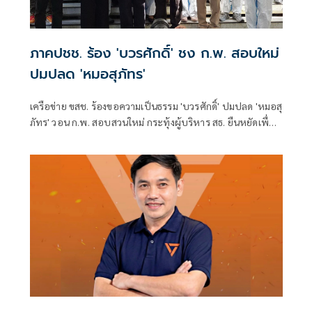
ภาคปชช. ร้อง 'บวรศักดิ์' ชง ก.พ. สอบใหม่
ปมปลด 'หมอสุภัทร'
เครือข่าย ขสช. ร้องขอความเป็นธรรม 'บวรศักดิ์' ปมปลด 'หมอสุ
ภัทร' วอน ก.พ. สอบสวนใหม่ กระทุ้งผู้บริหาร สธ. ยืนหยัดเพื่อ
ความถูกต้อง