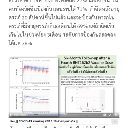
ลองโควิด อาจหายไป หรือลดลง 27% นอกจากนี้ ใน
คนท้องวัคซีนป้องกันนอนรพ.ได้ 71% ถ้าฉีดหลังอายุ
ครรภ์ 20 สัปดาห์ขึ้นไปแล้ว และจะป้องกันทารกใน
ครรภ์ที่มีอายุครรภ์เกิน6เดือนได้ 69% แต่ถ้าฉีดเร็ว
เกินไปในช่วงท้อง 3เดือน ระดับการป้องกันละลดลง
ได้แค่ 38%