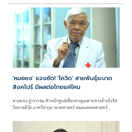
'หมอยง' แจงชัด! 'โควิด' สายพันธุ์ระบาด
สิงคโปร์ มีผลต่อไทยแค่ไหน
ศ.นพ.ยง ภู่วรวรรณ หัวหน้าศูนย์เชี่ยวชาญเฉพาะทางด้านไวรัส
วิทยาคลินิก ภาควิชากุมารเวชศาสตร์ คณะแพทยศาสตร์
จุฬาลงกรณ์มหาวิทยาลัย