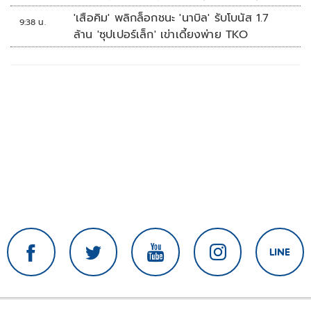
'เสือคิม' พลิกล็อกชนะ 'นาบิล' รับโบนัส 1.7
9:38 น.
ล้าน 'ซุปเปอร์เล็ก' เข่าเดี้ยงพ่าย TKO