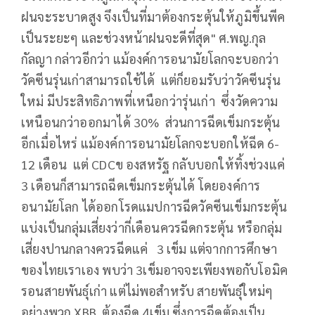
ฝนจะระบาดสูง จึงเป็นที่มาต้องกระตุ้นให้ภูมิขึ้นพีค
เป็นระยะๆ และช่วงหน้าฝนจะดีที่สุด" ศ.พญ.กุล
กัลญา กล่าวอีกว่า แม้องค์การอนามัยโลกจะบอกว่า
วัคซีนรุ่นเก่าสามารถใช้ได้ แต่ก็ยอมรับว่าวัคซีนรุ่น
ใหม่ มีประสิทธิภาพที่เหนือกว่ารุ่นเก่า ซึ่งวัดความ
เหนือนกว่าออกมาได้ 30% ส่วนการฉีดเข็มกระตุ้น
อีกเมื่อไหร่ แม้องค์การอนามัยโลกจะบอกให้ฉีด 6-
12 เดือน แต่ CDCข องสหรัฐ กลับบอกให้ทิ้งช่วงแค่
3 เดือนก็สามารถฉีดเข็มกระตุ้นได้ โดยองค์การ
อนามัยโลก ได้ออกโรดแมปการฉีดวัคซีนเข็มกระตุ้น
แบ่งเป็นกลุ่มเสี่ยงว่ากี่เดือนควรฉีดกระตุ้น หรือกลุ่ม
เสี่ยงปานกลางควรฉีดแค่ 3 เข็ม แต่จากการศึกษา
ของไทยเราเอง พบว่า 3เข็มอาจจะเพียงพอกับโอมิค
รอนสายพันธุ์เก่า แต่ไม่พอสำหรับ สายพันธุ์ใหม่ๆ
อย่างพวก XBB ต้องฉีด 4เข็ม ซึ่งการฉีดต้องเป็น