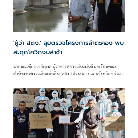
'ผู้ว่า สตง.' ลุยตรวจโครงการลำตะคอง พบ
สะดุดโควิดงบล่าช้า
นายมณเฑียร เจริญผล ผู้ว่าการตรวจเงินแผ่นดิน พร้อมคณะ
สำนักงานตรวจเงินแผ่นดิน (สตง.) ส่วนกลาง และจังหวัดฯ ร่วม
กันลงพื้นที่ตรวจความคืบหน้าของโครงการพัฒนาและปรับปรุง
ภูมิทัศน์ลำตะคอง