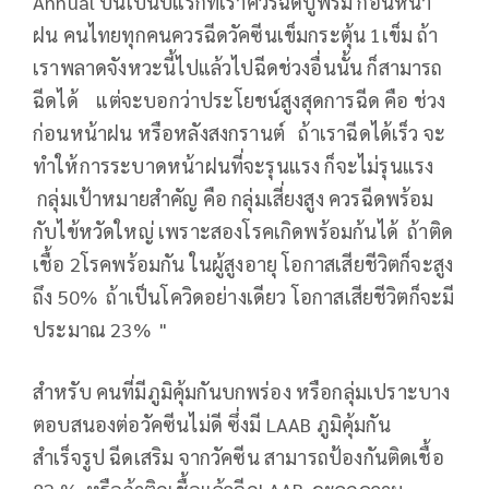
Annual ปีนี้เป็นปีแรกที่เราควรฉีดปูพรม ก่อนหน้า
ฝน คนไทยทุกคนควรฉีดวัคซีนเข็มกระตุ้น 1เข็ม ถ้า
เราพลาดจังหวะนี้ไปแล้วไปฉีดช่วงอื่นนั้น ก็สามารถ
ฉีดได้ แต่จะบอกว่าประโยชน์สูงสุดการฉีด คือ ช่วง
ก่อนหน้าฝน หรือหลังสงกรานต์ ถ้าเราฉีดได้เร็ว จะ
ทำให้การระบาดหน้าฝนที่จะรุนแรง ก็จะไม่รุนแรง
กลุ่มเป้าหมายสำคัญ คือ กลุ่มเสี่ยงสูง ควรฉีดพร้อม
กับไข้หวัดใหญ่ เพราะสองโรคเกิดพร้อมก้นได้ ถ้าติด
เชื้อ 2โรคพร้อมกัน ในผู้สูงอายุ โอกาสเสียชีวิตก็จะสูง
ถึง 50% ถ้าเป็นโควิดอย่างเดียว โอกาสเสียชีวิตก็จะมี
ประมาณ 23% "
สำหรับ คนที่มีภูมิคุ้มกันบกพร่อง หรือกลุ่มเปราะบาง
ตอบสนองต่อวัคซีนไม่ดี ซึ่งมี LAAB ภูมิคุ้มกัน
สำเร็จรูป ฉีดเสริม จากวัคซีน สามารถป้องกันติดเชื้อ