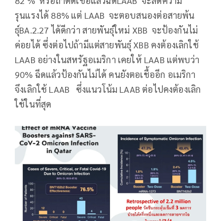
82 % หรือถ้าติดเชื้อแล้วฉีดLAAB จะลดความ
รุนแรงได้ 88% แต่ LAAB จะตอบสนองต่อสายพ้น
ธุ์BA.2.27 ได้ดีกว่า สายพันธุ์ใหม่ XBB จะป้องกันไม่
ค่อยได้ ซึ่งต่อไปถ้ามีแต่สายพันธุ์ XBB คงต้องเลิกใช้
LAAB อย่างในสหรัฐอเมริกา เคยให้ LAAB แต่พบว่า
90% ฉีดแล้วป้องกันไม่ได้ คนยังตอเชื้ออีก อเมริกา
จึงเลิกใช้ LAAB ซึ่งแนวโน้ม LAAB ต่อไปคงต้องเลิก
ใช้ในที่สุด