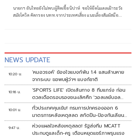
นายกฯ ยันไทยยังไม่พบผู้ติดเชื้อนิปาห์ ขอให้ยึดโมเดลเฝ้าระวัง
สมัยโควิด คัดกรอง นทท.จากประเทศเสี่ยง แนะเลี่ยงสัมผัสมือ
กินร้อน-ช้อนกลาง-ล้างมือ สั่งสธ. แถลงหวั่นปชช.วิตก ชี้ติดต่อ
จากสารคัดหลั่งไม่ฟุ้งในอากาศ
NEWS UPDATE
'หมอวรงค์' ข้องใจแบงก์พัน 1.4 แสนล้านหาย
10:20 น.
จากระบบ ขอพบผู้ว่าฯ แบงก์ชาติ
'SPORTS LIFE' เปิดเส้นทาง 8 ทีมแกร่ง ก่อน
10:16 น.
ดวลเดือดรอบรองชนะเลิศศึก 'วอลเลย์บอล
นักเรียน แชมป์กีฬา 7HD 2026'
ทั่วประเทศคุมเข้ม! กรมการปกครองออก 6
10:01 น.
มาตรการหลังเหตุสลด สกัดปืน-ป้องกันเลียน
แบบ
ห่วงแผลใจหลังเหตุสลด! รัฐส่งทีม MCATT
9:47 น.
ประกบดูแลเด็ก-ครู เตือนหยุดแชร์ภาพรุนแรง