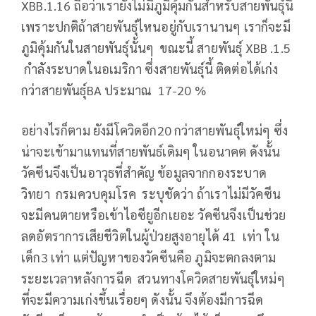
XBB.1.16 ถือว่าเรายังไม่มีภูมิคุ้มกันสำหรับสายพันธุ์นี้
เพราะปกติถ้าสายพันธุ์ไหนอยู่กับเรานานๆ เราก็จะมี
ภูมิคุ้มกันในสายพันธุ์นั้นๆ ขณะนี้ สายพันธุ์ XBB .1.5
กำลังระบาดในอเมริกา ซึ่งสายพันธุ์นี้ ติดต่อได้เก่ง
กว่าสายพันธุ์BA ประมาณ 17-20 %
อย่างไรก็ตาม ยังมีโควิดอีก20 กว่าสายพันธุ์ใหม่ๆ ซึ่ง
น่าจะเข้ามาแทนที่สายพันธ์เดิมๆ ในอนาคต ดังนั้น
วัคซีนจึงเป็นอาวุธที่สำคัญ ข้อมูลจากกองระบาด
วิทยา กรมควบคุมโรค ระบุชัดว่า ถ้าเราไม่มีวัคซีน
จะมีคนตายหรือเข้าไอซียูอีกเยอะ วัคซีนจึงเป็นช่วย
ลดอัตราการเสียชีวิตในผู้ป่วยสูงอายุได้ 41 เท่า ใน
เด็ก3 เท่า แต่ปัญหาของวัคซีนคือ ภูมิจะตกลงตาม
ระยะเวลาหลังการฉีด สวนทางโควิดสายพันธุ์ใหม่ๆ
ที่จะมีความเก่งขึ้นเรื่อยๆ ดังนั้น จึงต้องมีการฉีด