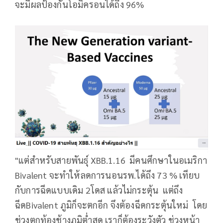
จะมีผลป้องกันโอมิครอนได้ถึง 96%
"แต่สำหรับสายพันธุ์ XBB.1.16 มีคนศึกษาในอเมริกา
Bivalent จะทำให้ลดการนอนรพ.ได้ถึง 73 % เทียบ
กับการฉีดแบบเดิม 2โดส แล้วไม่กระตุ้น แต่ถึง
ฉีดBivalent ภูมิก็จะตกอีก จึงต้องฉีดกระตุ้นใหม่ โดย
ช่วงตกท้องช้างภูมิต่ำสุด เราก็ต้องระวังตัว ช่วงหน้า