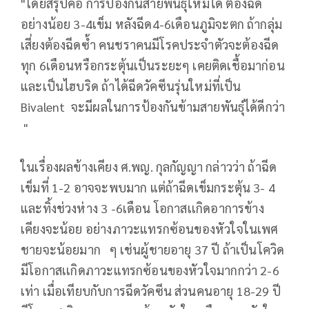
"โดยสรุปคือ การป้องกันสายพันธุ์ใหม่ได้ ต้องฉีด
อย่างน้อย 3-4เข็ม หลังฉีด4-6เดือนภูมิจะตก ถ้ากลุ่ม
เสี่ยงต้องฉีดซ้ำ คนชราคนมีโรคประจำตัวจะต้องฉีด
ทุก 6เดือนหรือกระตุ้นเป็นระยะๆ เคยติดเชื้อมาก่อน
และเป็นไฮบริด ถ้าได้ฉีดวัคซีนรุ่นใหม่ที่เป็น
Bivalent จะมีผลในการป้องกันข้ามสายพันธุ์ได้ดีกว่า
"
ในเรื่องผลข้างเคียง ศ.พญ. กุลกัญญา กล่าวว่า ถ้าฉีด
เข็มที่ 1-2 อาจจะพบมาก แต่ถ้าฉีดเข็มกระตุ้น 3- 4
และทิ้งช่วงห่าง 3 -6เดือน โอกาสเเกิดอาการข้าง
เคียงจะน้อย อย่างภาวะแทรกซ้อนของหัวใจในเพศ
ชายจะน้อยมาก ๆ เช่นผู้ชายอายุ 37 ปี ถ้าเป็นโควิด
มีโอกาสเเกิดภาวะแทรกซ้อนของหัวใจมากกว่า 2-6
เท่า เมื่อเทียบกับการฉีดวัคซีน ส่วนคนอายุ 18-29 ปี