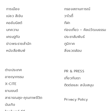
การเมือง
กรองสถานการณ์
เปลว สีเงิน
วาไรตี้
คอลัมนิสต์
กีฬา
บทความ
ท่องเที่ยว – ศิลปวัฒนธรรม
เศรษฐกิจ
ประชาสัมพันธ์
ข่าวพระราชสำนัก
ภูมิภาค
หนังสือพิมพ์
สิ่งแวดล้อม
ต่างประเทศ
PR & PRESS
อาชญากรรม
เกี่ยวกับเรา
X-CITE
ติดต่อและ สนับสนุน
ยานยนต์
สาธารณสุข-คุณภาพชีวิต
Privacy Policy
บันเทิง