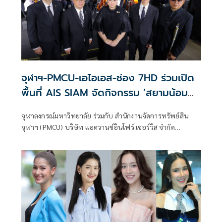
จุฬาฯ-PMCU-เอไอเอส-ช่อง 7HD ร่วมเปิด
พื้นที่ AIS SIAM จัดกิจกรรม ‘สยามน้อม
อาลัย ด้วยหัวใจที่เท่าเทียม’ เนื่องในวันคน
จุฬาลงกรณ์มหาวิทยาลัย ร่วมกับ สำนักงานจัดการทรัพย์สิน
พิการแห่งชาติ
จุฬาฯ (PMCU) บริษัท แอดวานซ์อินโฟร์ เซอร์วิส จำกัด
(มหาชน) หรือ เอไอเอส และช่อง 7HD ขอแสดงความอาลัยและ
น้อมรำลึกในพระมหากรุณาธิคุณอันหาที่สุดมิได้ ของสมเด็จ
พระนางเจ้าสิริกิติ์ พระบรมราชินีนาถ พระบรมราชชนนีพันปี
หลวง ผู้ทรงเป็นดั่งร่มโพธิ์ร่มไทรของแผ่นดิน