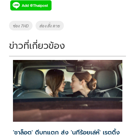
e
tt
p
e
ar
b
er
y
e
o
Li
Tags
ช่อง 7HD
ส่อง สั่ง ตาย
o
n
k
k
ข่าวที่เกี่ยวข้อง
'ชาล็อต' ตีบทแตก ส่ง 'นทีร้อยเล่ห์' เรตติ้ง