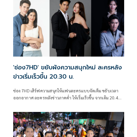
คลูซีฟ ครอบคลุมทุกหมวด ทั้งละคร ซีรีส์ รายการ ข่าว และกีฬา
พร้อมเซอร์ไพรส์พิเศษมากมาย ณ สุราลัย ฮอลล์ ชั้น 7 ไอคอน
สยาม เมื่อวันพฤหัสบดีที่ 22 มกราคม 2569
'ช่อง7HD' ขยับผังความสนุกใหม่ ละครหลัง
ข่าวเริ่มเร็วขึ้น 20.30 น.
ช่อง 7HD เสิร์ฟความสนุกให้แฟนละครแบบจัดเต็ม ขยับเวลา
ออกอากาศ ละครหลังข่าวภาคค่ำ ให้เริ่มเร็วขึ้น จากเดิม 20.40
น. มาเป็น 20.30 น.