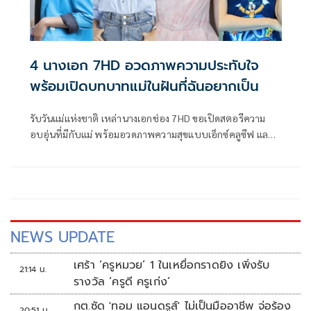
4 นางเอก 7HD อวดภาพความประทับใจ
พร้อมเปิดบทบาทแม่ในฝันที่ฉันอยากเป็น
รับวันแม่แห่งชาติ เหล่านางเอกช่อง 7HD ขอเปิดสตอรีความ
อบอุ่นที่มีกับแม่ พร้อมอวดภาพความสุขแบบเอ็กซ์คลูซีฟ และ
เผยความฝันถึงวันเป็นแม่ จะอยากเป็นคุณแม่สไตล์ไหน
NEWS UPDATE
เศร้า ‘ครูหมวย’ 1 ในเหยื่อกราดยิง เพิ่งรับ
21:14 น.
รางวัล ‘ครูดี ครูเก่ง’
กต.ซัด 'ทอม แอนดรูส์' ไม่เป็นมืออาชีพ จ่อร้อง
20:51 น.