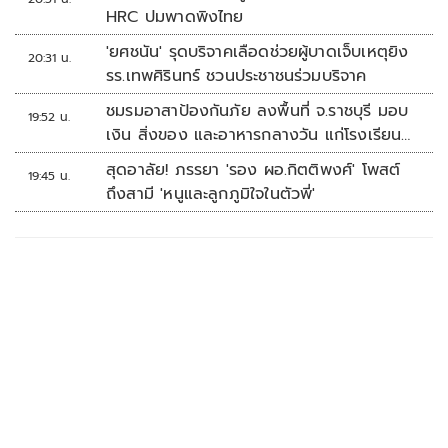
HRC ปมพาดพิงไทย
'ยศชนัน' รุดบริจาคเลือดช่วยผู้บาดเจ็บเหตุยิง
20:31 น.
รร.เทพศิรินทร์ ชวนประชาชนร่วมบริจาค
ชมรมอาสาป้องกันภัย ลงพื้นที่ จ.ราชบุรี มอบ
19:52 น.
เงิน สิ่งของ และอาหารกลางวัน แก่โรงเรียน
บ้านหนองน้ำใส
สุดอาลัย! ภรรยา 'รอง ผอ.กิตติพงศ์' โพสต์
19:45 น.
ถึงสามี 'หนูและลูกภูมิใจในตัวพี่'