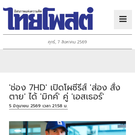
ศุกร์, 7 สิงหาคม 2569
'ช่อง 7HD' เปิดโผซีรีส์ 'ส่อง สั่ง
ตาย' ได้ 'มิกค์' คู่ 'เอสเธอร์'
5 มิถุนายน 2569 เวลา 21:58 น.