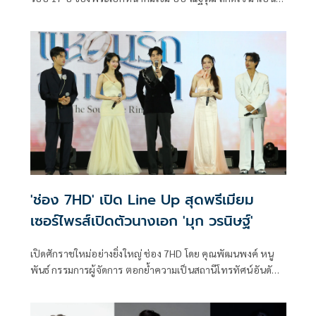
แขกรับเชิญในรายการพอดแคสต์ ดวงใจ STORY ของช่อง 7HD
ร่วมพูดคุยแบบเอ็กซ์คลูซีฟ และเป็นกันเอง
'ช่อง 7HD' เปิด Line Up สุดพรีเมียม
เซอร์ไพรส์เปิดตัวนางเอก 'มุก วรนิษฐ์'
เปิดศักราชใหม่อย่างยิ่งใหญ่ ช่อง 7HD โดย คุณพัฒนพงค์ หนู
พันธ์ กรรมการผู้จัดการ ตอกย้ำความเป็นสถานีโทรทัศน์อันดับ
1 ของประเทศ จัดงาน “7HD X-PERIENCE: ULTIMATE
CONTENT, ULTIMATE FUN” เปิดตัว Line Up คอนเทนต์สุดเอ็กซ์