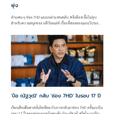
พุ่ง
ทำแฟน ๆ ช่อง 7HD และเหล่าแฟนคลับ #อิงล็อต ยิ้มไม่หุบ
สำหรับความสนุกของ นทีร้อยเล่ห์ เรื่องที่สองของเมกะโปรเจกต์
ซีรีส์ชุด 4 ELEMENTS บ้านวาทินวณิช จากค่าย นอร์ธ สตาร์ โป
รดักชั่น ของผู้จัด ติ๊ก-กัญญารัตน์ จิรรัชชกิจ โดยตอนนี้แฟน ๆ
ต่างพากันฟินไปกับบทบาทการแสดงของ ชาล็อต ออสติน ที่รับ
บทเป็น ชลลดา
'ป๋อ ณัฐวุฒิ' กลับ 'ช่อง 7HD' ในรอบ 17 ปี
เรียกเสียงฮือฮาสนั่นโซเชียล กับการกลับมาช่อง 7HD ครั้งแรกใน
รอบ 17 ปี ของพระเอกหน้าคมเข้ม ป๋อ-ณัฐวุฒิ สกิดใจ มาเป็น