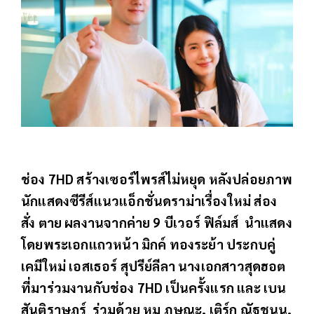
ช่อง 7HD สร้างเซอร์ไพรส์ไม่หยุด หลังปล่อยภาพ
นักแสดงซีรีส์แนวแอ็กชั่นดราม่าเรื่องใหม่ ส่อง
สั่ง ตาย ผลงานจากค่าย 9 บีเวอร์ ฟิล์มส์ นำแสดง
โดยพระเอกแถวหน้า มิกค์ ทองระย้า ประกบคู่
เคมีใหม่ เอสเธอร์ สุปรีย์ลีลา นางเอกสาวสุดฮอต
ที่มาร่วมงานกับช่อง 7HD เป็นครั้งแรก และ เบน
สันติราษฎร์ ร่วมด้วย หมู ภูษณะ, เติร์ก ณัฐชนน,