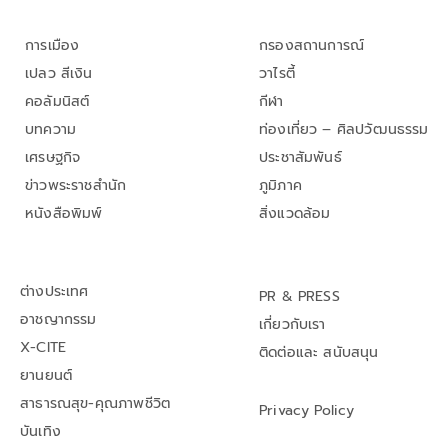
การเมือง
กรองสถานการณ์
เปลว สีเงิน
วาไรตี้
คอลัมนิสต์
กีฬา
บทความ
ท่องเที่ยว – ศิลปวัฒนธรรม
เศรษฐกิจ
ประชาสัมพันธ์
ข่าวพระราชสำนัก
ภูมิภาค
หนังสือพิมพ์
สิ่งแวดล้อม
ต่างประเทศ
PR & PRESS
อาชญากรรม
เกี่ยวกับเรา
X-CITE
ติดต่อและ สนับสนุน
ยานยนต์
สาธารณสุข-คุณภาพชีวิต
Privacy Policy
บันเทิง