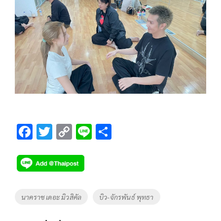
F
T
C
Li
S
ac
wi
o
n
h
e
tt
p
e
ar
b
er
y
e
o
Li
Tags
นาคราช เดอะ มิวสิคัล
บิว-จักรพันธ์ พุทธา
o
n