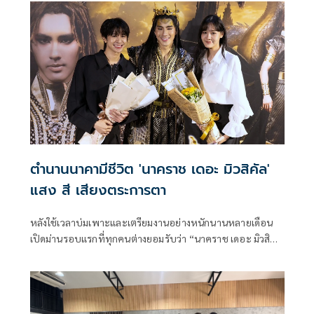
พุทธา ที่ทั้งคู่มีงาน FinStarMarket ในห้างดังกล่าวพอดี
ตำนานนาคามีชีวิต 'นาคราช เดอะ มิวสิคัล'
แสง สี เสียงตระการตา
หลังใช้เวลาบ่มเพาะและเตรียมงานอย่างหนักนานหลายเดือน
เปิดม่านรอบแรกที่ทุกคนต่างยอมรับว่า “นาคราช เดอะ มิวสิคั
ล” คือหนึ่งในละครเวทีที่สร้างความประทับใจได้ตลอดโชว์ ภาย
ใต้การกำกับของ อัตฐา เพิ่มพูน ทีมนักแสดงนำต่างถ่ายทอด
บทบาทได้อย่างทรงพลัง ทั้ง ปีเตอร์แพน-ทัศน์พล วิวิธวรรธ์,
บิว-จักรพันธ์ พุทธา