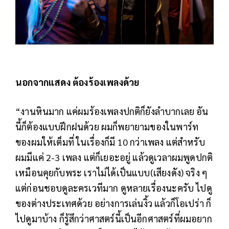
นอกจากแสดง ต้องร้องเพลงด้วย
“งานหินมาก แค่ผมร้องเพลงปกติก็ยังลำบากเลย อัน
นี้ก็ต้องแบบฝึกฝนด้วย ผมก็พยายามของในพาร์ท
ของผมให้เต็มที่ ในเรื่องก็มี 10 กว่าเพลง แต่สำหรับ
ผมมีแค่ 2-3 เพลง แต่ก็เยอะอยู่ แล้วดูเวลาผมพูดปกติ
เหมือนคุยกับพระ เราไม่ได้เป็นแบบ(เสียงดัง) จริง ๆ
แต่ก่อนชอบดูละครเวทีมาก ดูหลายเรื่องนะครับ ไปดู
ของต่างประเทศด้วย อย่างการเล่นงิ้ว แล้วก็โอเปร่า ก็
ไปดูมาบ้าง ก็รู้สึกว่าศาสตร์นี้เป็นอีกศาสตร์ที่ผมอยาก