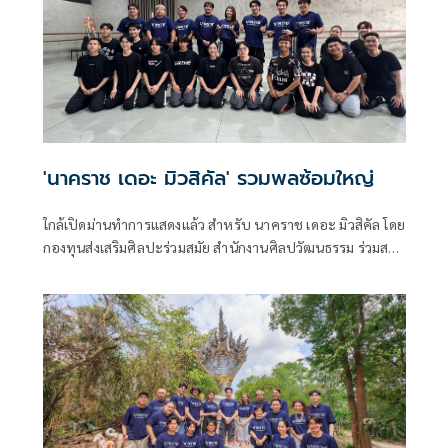
'นาคราช เดอะ มิวสิคัล' รวมพลซ้อมใหญ่
ใกล้เปิดม่านทำการแสดงแล้ว สำหรับ นาคราช เดอะ มิวสิคัล โดย
กองทุนส่งเสริมศิลปะร่วมสมัย สำนักงานศิลปวัฒนธรรม ร่วมสมัย
กระทรวงวัฒนธรรม ร่วมสนับสนุน กลุ่มศิลปะการแสดงภิวัฒน์
โดยมีวัตถุประสงค์เพื่อเป็นโครงการนำร่องในการส่งเสริม
ศักยภาพ พัฒนาและสร้างบุคลากรรุ่นใหม่ ที่มีคุณภาพเข้าสู่
วงการศิลปะและอุตสาหกรรมการแสดงในประเทศ มี นภาดล
กำปั่นทอง เป็นผู้ดำเนินโครงการ พร้อมเปิดให้สื่อมวลชนได้เข้า
ชมการซ้อมเป็นครั้งแรก ณ Point Studio ลาดพร้าว 99 หลังทุ่ม
เวลาเตรียมงานนานนับเดือน