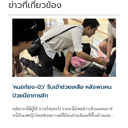
k
k
ข่าวที่เกี่ยวข้อง
'หมอก้อง-บิว' รีบเข้าช่วยเหลือ หลังพบคน
ป่วยมีอาการชัก
หลังจากที่มีผู้ใช้ X (ทวิตเตอร์) รายหนึ่งโพสต์ว่าเห็นแอคเคาท์
หนึ่งในเฟซบุ๊กโพสต์เหตุการณ์ที่มีคนป่วยล้มลงที่พื้นห้างและมี
คนเข้าไปช่วยซึ่งคือ หมอก้อง-สรวิชญ์ สุบุญ และ บิว-จักรพันธ์