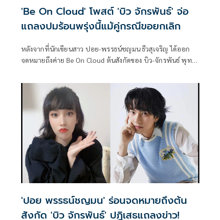
'Be On Cloud' โพสต์ 'บิว จักรพันธ์' จ่อ
แถลงปมร้อนพรุ่งนี้แม้คู่กรณีขอยกเลิก
หลังจากที่นักเขียนสาว ปอย-พรรธน์ชญมน ธีวสุเจริญ ได้ออก
จดหมายถึงค่าย Be On Cloud ต้นสังกัดของ บิว-จักรพันธ์ พุทธา
นักแสดงจากซีรีส์วายชื่อดัง "KinnPorsche The Series La
Forte รักโคตรร้าย สุดท้ายโคตรรัก" เพื่อขอยกเลิกการแถลงข่าว
ที่กำลังจะเกิดขึ้น เพราะกลัวส่งผลต่อรูปคดี
'ปอย พรรธน์ชญมน' ร่อนจดหมายถึงต้น
สังกัด 'บิว จักรพันธ์' ปฏิเสธแถลงข่าว!