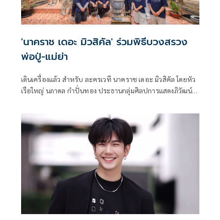
'นาคราช เดอะ มิวสิคัล' ร่วมพิธีบวงสรวง
พ่อปู่-แม่ย่า
เดินเครื่องแล้ว สำหรับ ละครเวที นาคราช เดอะ มิวสิคัล โดยหัว
เรือใหญ่ นภาดล กำปั่นทอง ประธานกลุ่มศิลปการแสดงภิวัฒน์ ผู้
ดำเนินโครงการ ได้รับการสนับสนุนจาก กองทุนส่งเสริมศิลปะ
ร่วมสมัย สำนักงานศิลปวัฒนธรรมร่วมสมัย กระทรวงวัฒนธรรม