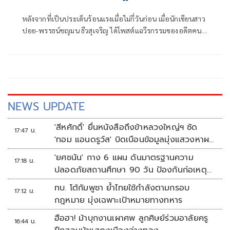
หลังจากที่เป็นประเด็นร้อนแรงเมื่อไม่กี่วันก่อน เมื่อนักเขียนสาว
ปอย-พรรธน์ชญมน ธีวสุเจริญ ได้โพสต์แฉวีรกรรมของอดีตคน
รัก บิว-จักรพันธ์ พุทธา นักแสดงจากซีรีส์วายชื่อดัง
"KinnPorsche The Series La Forte รักโคตรร้าย สุดท้ายโคตร
รัก" ว่าโดนหนุ่มบิวทำร้ายร่างกายอยู่เป็นประจำ ทั้งยังมีการ
นอกใจและพาสาวอื่นขึ้นคอนโดที่เธอเป็นคนจ่ายเงินให้อยู่
NEWS UPDATE
'สีหศักดิ์' ยื่นหนังสือถึงข้าหลวงใหญ่ฯ ซัด
17:47 น.
'ทอม แอนดรูว์ส' บิดเบือนข้อมูลมุ่งแสวงหาผล
ประโยชน์ทางการเมือง
'ยศชนัน' กาง 6 แผน ดันมาตรฐานความ
17:18 น.
ปลอดภัยสถานศึกษา 90 วัน ป้องกันก่อเหตุ
รุนแรง
ทบ. โต้กัมพูชา ย้ำไทยใช้กำลังตามกรอบ
17:12 น.
กฎหมาย มุ่งเฉพาะเป้าหมายทางทหาร
ฮือฮา! ม้าบุกงานเผาศพ ลูกศิษย์ร่วมอาลัยครู
16:44 น.