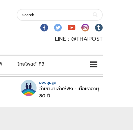
LINE : @THAIPOST
พ์
ไทยโพสต์ ทีวี
มองมุมสูง
จำเขามาเล่าให้ฟัง : เมื่อเราอายุ
80 ปี