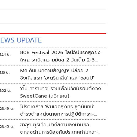
EWS UPDATE
808 Festival 2026 ไลน์อัปแรกสุดยิ่ง
1:24 น.
ใหญ่ ระเบิดความมันส์ 2 วันเต็ม 2-3
ต.ค.นี้
M4 คัมแบคตามสัญญา! ปล่อย 2
1:16 น.
ซิงเกิลแรก 'อะดรีนาลีน' และ 'ชอบU'
'ดั๊ม คาราบาว' รวมเพื่อนวัยมัธยมตั้งวง
1:02 น.
SweetCane (สวีทเคน)
โปรดเกล้าฯ 'พันเอกสุภัทร ชูตินันทน์'
23:49 น.
ดำรงตำแหน่งนายทหารปฏิบัติการฯ-
พระราชทานยศ 'พลตรี'
ซาอุฯ-ตุรเคีย-ปากีสถานลงนามข้อ
23:45 น.
ตกลงด้านการป้องกันประเทศท่ามกลาง