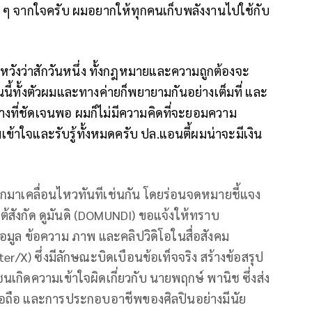
 ๆ จากใจครับ ผมอยากให้ทุกคนเก็บพลังงานไปใช้กับ
หวังว่าสักวันหนึ่ง ทั้งกฎหมายและความถูกต้องจะ
อนนี้ทั้งตัวผมและทางค่ายก็พยายามกันอย่างเต็มที่ และ
ทางที่ชัดเจนพอ ผมก็ไม่มีความคิดที่จะยอมความ
าใจและรับรู้ทั้งหมดครับ ปล.แอนตี้ผมน่าจะมีเงิน
อกมาเคลื่อนไหวทันทีเช่นกัน โดยร่อนจดหมายชี้แจง
ายใต้สังกัด ดูมันดิ (DOMUNDI) ขอแจ้งให้ทราบ
้อมูล ข้อความ ภาพ และคลิปวิดิโอในสื่อสังคม
X) ซึ่งมีลักษณะบิดเบือนข้อเท็จจริง สร้างข้อสรุป
ชนเกิดความเข้าใจผิดเกี่ยวกับ นายพฤกษ์ พานิช ซึ่งส่ง
ื่อถือ และการประกอบอาชีพของศิลปินอย่างมีนัย