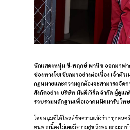
นักแสดงหนุ่ม ซี-พฤกษ์ พานิช ออกมาฟา
ช่องทางโซเซียลมาอย่างต่อเนื่อง เจ้าตัวเ
กฎหมายและความถูกต้องจะสามารถจัดการเรื
สังกัดอย่าง บริษัท มันดีเวิร์ค จำกัด ผู้ดู
รวบรวมหลักฐานเพื่อเอาคนผิดมารับโทษ
โดยหนุ่มซีได้โพสต์ข้อความแจ้งว่า “ทุกคนครับ
คนพวกนี้คงไม่เคยมีความสุข ถึงพยายามมาท