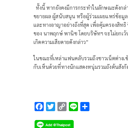
ทั้งนี้ หากยังคงมีการกระทำในลักษณะดังกล่าวต
ขยายผล ผู้สนับสนุน หรือผู้ร่วมเผยแพร่ข้อมู
และทางอาญาอย่างถึงที่สุด เพื่อคุ้มครองสิ
ของ นาพฤกษ์ พานิช โดยบริษัทฯ จะไม่ยกเว้
เกิดความเสียดายดังกล่าว”
ในขณะที่เหล่าแฟนคลับรวมถึงชาวเน็ตต่างเข้
กับเห็นด้วยที่ทางนักแสดงหนุ่มรวมถังต้นสังก
F
T
C
Li
S
ac
wi
o
n
h
e
tt
p
e
ar