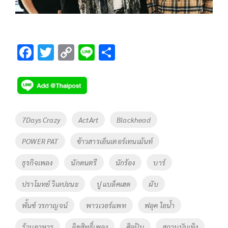
F
T
C
Li
S
ac
wi
o
n
h
e
tt
p
e
ar
b
er
y
e
o
Li
Tags
7Days Crazy
ActArt
Blackhead
o
n
POWER PAT
ข้าวสารเอ็นเตอร์เทนเม้นท์
k
k
ธุรกิจเพลง
นักดนตรี
นักร้อง
บาร์
ปราโมทย์ วิเลปะนะ
ปู แบล็คเฮด
ผับ
พั้นช์ วรกาญจน์
พาวเวอร์แพท
ฟลุค ไอน้ำ
ร้านอาหาร
ลิขสิทธิ์เพลง
ศิลปิน
สถานบันเทิง