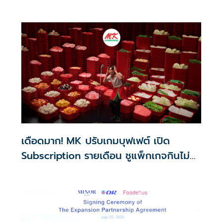
เกม Collaboration กว่า 5 โครงการครึ่งปี
หลัง
เดือดมาก! MK ปรับเกมบุฟเฟต์ เปิด
Subscription รายเดือน ชูแพ็กเกจกินไม่
อั้น! รับเทรนด์ผู้บริโภคสายคุ้ม