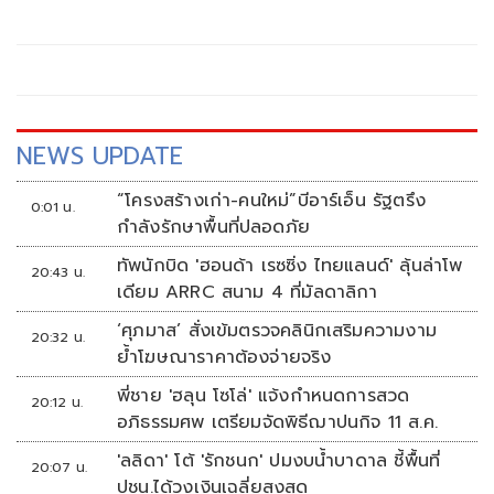
บริการทั่วกรุง ตามข้อสั่งการของนายชัชชาติ สิทธิพันธุ์ ผู้ว่า
ราชการกรุงเทพมหานคร โดยกำชับให้เจ้าหน้าที่สำนักงานเขต
ทั้ง 50 เขต บูรณาการทำงานร่วมกับเจ้าหน้าที่ตำรวจ เปิดปฏิบัติ
การเชิงรุกตรวจเอกซเรย์อย่างเข้มงวด
NEWS UPDATE
“โครงสร้างเก่า-คนใหม่”บีอาร์เอ็น รัฐตรึง
0:01 น.
กำลังรักษาพื้นที่ปลอดภัย
ทัพนักบิด 'ฮอนด้า เรซซิ่ง ไทยแลนด์' ลุ้นล่าโพ
20:43 น.
เดียม ARRC สนาม 4 ที่มัลดาลิกา
‘ศุภมาส’ สั่งเข้มตรวจคลินิกเสริมความงาม
20:32 น.
ย้ำโฆษณาราคาต้องจ่ายจริง
พี่ชาย 'ฮลุน โซโล่' แจ้งกำหนดการสวด
20:12 น.
อภิธรรมศพ เตรียมจัดพิธีฌาปนกิจ 11 ส.ค.
'ลลิดา' โต้ 'รักชนก' ปมงบน้ำบาดาล ชี้พื้นที่
20:07 น.
ปชน.ได้วงเงินเฉลี่ยสูงสุด