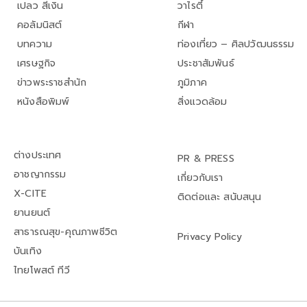
เปลว สีเงิน
วาไรตี้
คอลัมนิสต์
กีฬา
บทความ
ท่องเที่ยว – ศิลปวัฒนธรรม
เศรษฐกิจ
ประชาสัมพันธ์
ข่าวพระราชสำนัก
ภูมิภาค
หนังสือพิมพ์
สิ่งแวดล้อม
ต่างประเทศ
PR & PRESS
อาชญากรรม
เกี่ยวกับเรา
X-CITE
ติดต่อและ สนับสนุน
ยานยนต์
สาธารณสุข-คุณภาพชีวิต
Privacy Policy
บันเทิง
ไทยโพสต์ ทีวี