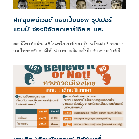
ศึก'ลุมพินีเวิลด์ แชมเปี้ยนชิพ ซุปเปอร์
แชมป์' ช่อง8จัดสดเสาร์16ส.ค. และ
อีก2รายการอาทิตย์17ส.ค.นี้
สถานีโทรทัศน์ช่อง 8 ในเครือ อาร์เอส กรุ๊ป พร้อมส่ง 3 รายการ
มวยไทยสุดสัปดาห์ให้แฟนมวยเพลิดเพลินไปกับความมันส์เดือด
ร้อนแรงกลางเดือนสิงหาคม โดยเริ่มกันตั้งแต่ วันเสาร์ที่ 16
สิงหาคม กับรายการ LWC SUPER CHAMP (ลุมพินีเวิลด์
แชมเปี้ยนชิพ ซุปเปอร์แชมป์) เวลา 17.30 น. และวันอาทิตย์ที่
17 สิงหาคม กับรายการ มวยดีวิถีไทย เวลา 12.30 น. และ
รายการ THAI FIGHT LEAGUE เวลา 18.00 น. ใครชอบความ
เร้าใจห้ามพลาด ซึ่งแฟนๆสามารถติดตามความสนุกดังนี้