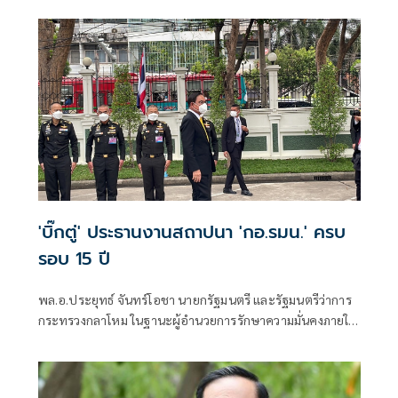
'บิ๊กตู่' ประธานงานสถาปนา 'กอ.รมน.' ครบ
รอบ 15 ปี
พล.อ.ประยุทธ์ จันทร์โอชา นายกรัฐมนตรี และรัฐมนตรีว่าการ
กระทรวงกลาโหม ในฐานะผู้อำนวยการรักษาความมั่นคงภายใน
ราชอาณาจักร (ผอ.รมน.)​ เป็น​ประธาน​งานวันสถาปนากอง
อำนวยการรักษาความมั่นคงภายในราชอาณาจักร (กอ.รมน.)​