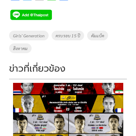
ac
wi
o
n
h
e
tt
p
e
ar
b
er
y
e
o
Li
Tags
Girls' Generation
ครบรอบ 15 ปี
คัมแบ็ค
o
n
สิงหาคม
k
k
ข่าวที่เกี่ยวข้อง