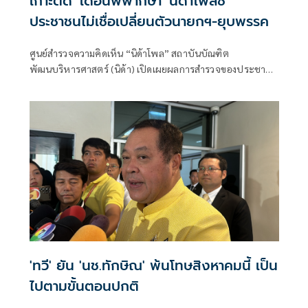
เกาะติด 'เดือนพิพากษา' นิด้าโพลชี้
ประชาชนไม่เชื่อเปลี่ยนตัวนายกฯ-ยุบพรรค
ศูนย์สำรวจความคิดเห็น “นิด้าโพล” สถาบันบัณฑิต
พัฒนบริหารศาสตร์ (นิด้า) เปิดเผยผลการสำรวจของประชาชน
เรื่อง “Believe It or Not! ทางการเมืองไทย ตอน เดือน
พิพากษา” ทำการสำรวจระหว่างวันที่ 25 กรกฎาคม ถึง 1
สิงหาคม 2567 จากประชาชนที่มีอายุ 18 ปีขึ้นไป
'ทวี' ยัน 'นช.ทักษิณ' พ้นโทษ​สิงหาคมนี้ เป็น
ไปตามขั้นตอนปกติ