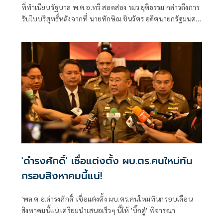
ที่ทำเนียบรัฐบาล พ.ต.อ.ทวี​ สอดส่อง​ รมว.ยุติธรรม​ กล่าวถึงการ
รับใบบริสุทธิ์​หลังจากที่ นายทักษิณ​ ชินวัตร​ อดีตนายกรัฐมนตรี​
คร
'ดำรงศักดิ์' เชื่อแต่งตั้ง ผบ.ตร.คนใหม่ทัน
กรอบสิงหาคมนี้แน่!
'พล.ต.อ.ดำรงศักดิ์' เชื่อแต่งตั้ง ผบ.ตร.คนใหม่ทันกรอบเดือน
สิงหาคมนี้แน่ เตรียมนำเสนอเร็วๆ นี้ให้ 'บิ๊กตู่' พิจารณา