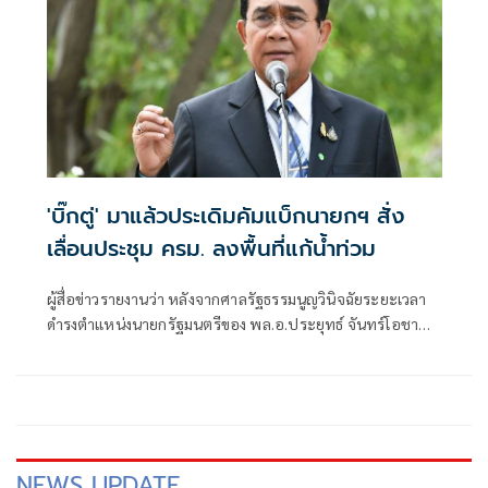
'บิ๊กตู่' มาแล้วประเดิมคัมแบ็กนายกฯ สั่ง
เลื่อนประชุม ครม. ลงพื้นที่แก้น้ำท่วม
ผู้สื่อข่าวรายงานว่า หลังจากศาลรัฐธรรมนูญวินิจฉัยระยะเวลา
ดำรงตำแหน่งนายกรัฐมนตรีของ พล.อ.ประยุทธ์ จันทร์โอชา
นายกรัฐมนตรี และรมว.กลาโหม
NEWS UPDATE