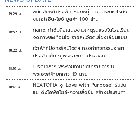
สกัดจับหน้าโรงพัก สองหนุ่มควบกระบะบุโรทั่ง
19:29 น.
ขนเฮโรอีน-ไอซ์ มูลค่า 100 ล้าน
กสทช. กำชับสื่อเสนอข่าวเหตุรุนแรงในโรงเรียน
18:52 น.
งดภาพสะเทือนใจ-รายละเอียดเสี่ยงเลียนแบบ
เจ้าฟ้าทีปังกรรัศมีโชติฯ ทรงทำกิจกรรมอาสา
18:22 น.
ปรุงข้าวผัดหมูพระราชทานประชาชน
โปรดเกล้าฯ พระราชทานยศข้าราชการใน
18:19 น.
พระองค์ฝ่ายทหาร 19 นาย
NEXTOPIA ชู ‘Love with Purpose’ รับวัน
18:12 น.
แม่ ดึงไลฟ์สไตล์-ความยั่งยืน สร้างประสบกา
รณ์ช้อปปิงมีความหมาย