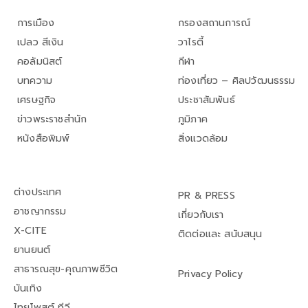
การเมือง
กรองสถานการณ์
เปลว สีเงิน
วาไรตี้
คอลัมนิสต์
กีฬา
บทความ
ท่องเที่ยว – ศิลปวัฒนธรรม
เศรษฐกิจ
ประชาสัมพันธ์
ข่าวพระราชสำนัก
ภูมิภาค
หนังสือพิมพ์
สิ่งแวดล้อม
ต่างประเทศ
PR & PRESS
อาชญากรรม
เกี่ยวกับเรา
X-CITE
ติดต่อและ สนับสนุน
ยานยนต์
สาธารณสุข-คุณภาพชีวิต
Privacy Policy
บันเทิง
ไทยโพสต์ ทีวี