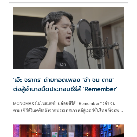
'เอ๊ะ จิรากร' ถ่ายทอดเพลง 'จำ จน ตาย'
ต่อสู้อำนาจมืดประกอบซีรีส์ 'Remember'
MONOMAX (โมโนแมกซ์) ปล่อยซีรีส์ “Remember” (จำ จน
ตาย) ซีรีส์รีเมคชื่อดังจากประเทศเกาหลีสู่เวอร์ชั่นไทย ที่จะพา
ทุกคนร่วมต่อสู้เพื่อความยุติธรรม พร้อมฟังเพลงประกอบซีรีส์
สุดเดือด “จำจนตาย” ถ่ายทอดโดยศิลปินคุณภาพ เอ๊ะ-จิรากร
สมพิทักษ์