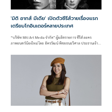
'มิติ อาทส์ มีเดีย' เปิดตัวซีรีส์วายเรื่องแรก
เตรียมโกอินเตอร์หลายประเทศ
“บริษัท Miti Art Media จำกัด” ผู้ผลิตรายการ ซีรีส์ ละคร
ภาพยนตร์น้องใหม่ โดย อัครวัฒน์ พิชยธนะวิศาล ประธานเจ้า
หน้าที่การตลาด บริษัท มิติ อาทส์ มีเดีย จำกัด เปิดเผยว่า
ปัจจุบันบริษัทได้มีการลงทุน 15 ล้านบาท เปิดตัวซีรีส์เรื่องแรก
อย่างแรก “เส้นลองติจูดที่ 180 องศา ลากผ่านเรา” ซีรีส์แนวมัลติ
เลเยอร์ดรามา (Multilayer Drama) เนื้อหาเข้มข้นแนวใหม่