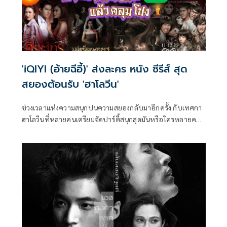
'iQIYI (อ้ายฉีอี้)' ส่งละคร หนัง ซีรีส์ สุด
สยองต้อนรับ 'ฮาโลวีน'
ช่วงเวลาแห่งความสนุกปนความสยองกลับมาอีกครั้ง กับเทศกา
ฮาโลวีนที่หลายคนเตรียมจัดปาร์ตี้สนุกสุดมันหรือใครหลายคนก็
เตรียมตัวแต่งตัวธีมผีออกท่องราตรีกันอย่างแน่นอน และวันนี้
อ้ายฉีอี้ ได้เตรียมคัดสรร ละครหนังซีรีส์สุดสยองเอาใจสายหวีด
แบบจุก แจกลิตส์ ผี ทุกสไตล์เอาไว้ให้ได้ชมกันแล้วเริ่มจากละคร
ตำนานผีผ้าสุดคลาสสิค