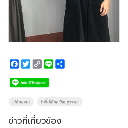
F
T
C
Li
S
ac
wi
o
n
h
e
tt
p
e
ar
b
er
y
e
o
Li
Tags
เล่ห์ลุนตยา
ไนกี้-นิธิดล ป้อมสุวรรณ
o
n
k
k
ข่าวที่เกี่ยวข้อง