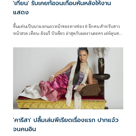
'เทียน' รับเคยท้อจนเกือบหันหลังให้งาน
แสดง
ขึ้นแท่นเป็นนางเอกแถวหน้าของทางช่อง 8 อีกคน สำหรับสาว
หน้าสวย เทียน-อัจฉรี บัวเขียว ล่าสุดกับผลงานละคร เล่ห์ลุนต
ยา กำลังออกอากาศอยู่ทุกวันจันทร์-พฤหัสบดี เวลา 20.30 น.
แถมเป็นบทที่เป็นกุญแจสำคัญไขความลับของเรื่องที่ถูกปกปิด
และเจ้าตัวก็กำลังจะมีผลงานด้านการแสดงต่อเนื่องอีก 2 เรื่อง
อย่าง ศึกเสน่หา ไกรทอง-ชาละวัน และ ตะนาวศรี
'คารีสา' ปลื้มเล่นพีเรียดเรื่องแรก ปากแจ๋ว
จนคนอิน