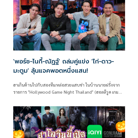
'พอร์ช-ไนกี้-ณัฏฐ์' ถล่มคู่แข่ง 'ไก่-ดาว-
มะตูม' ลุ้นแจคพอตหนึ่งแสน!
ฮาเกินต้านไปกับสองทีมหล่อสวยแสบซ่า ในบ้านนายฝรั่งจาก
รายการ "Hollywood Game Night Thailand" (ฮอลลีวูด เกม
ไนท์ ไทยแลนด์) วันอาทิตย์ที่ 8 มกราคมนี้ เวลา 21.30 น. ทาง
ช่อง MONO29 พบกับสงครามสุดมันสุดวาไรตี้ขยี้ใจแม่ยก เมื่อ
ทีมสามหนุ่มหล่อออร่าหลัว ต้องมาปะทะไหวพริบกับทีมตัวแม่
จะแคร์เพื่อ เกิดเป็นคอนเทนต์สุดมันขย่มจอ รอให้แฟนคลับไป
ช่วยเชียร์ ลุ้นแจคพอตจำนวนหนึ่งแสนบาท