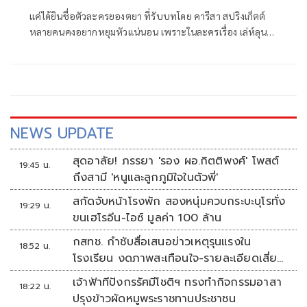
แค่ได้ยินชื่อตัวละครยองตยา ที่รับบทโดย คารีสา สปริงเก็ตต์
หลายคนคงอยากหยุมหัวแน่นอน เพราะในละครเรื่อง เล่ห์ลุนต
ยา ทางช่อง 8 สาวคารีสา ตีบทแตกกระจาย ทั้งลีลาออดอ้อน
พูดจาจีบปากจีบคอ ปากแจ๋วต่อหน้าอย่างลับหลังอย่าง ดูแล้ว
หลายคนคงคันไม้คันมือ จนอยากทะลุจอตามไปฉะให้รู้แล้วรู้
รอด
NEWS UPDATE
สุดอาลัย! ภรรยา 'รอง ผอ.กิตติพงศ์' โพสต์
19:45 น.
ถึงสามี 'หนูและลูกภูมิใจในตัวพี่'
สกัดจับหน้าโรงพัก สองหนุ่มควบกระบะบุโรทั่ง
19:29 น.
ขนเฮโรอีน-ไอซ์ มูลค่า 100 ล้าน
กสทช. กำชับสื่อเสนอข่าวเหตุรุนแรงใน
18:52 น.
โรงเรียน งดภาพสะเทือนใจ-รายละเอียดเสี่ยง
เลียนแบบ
เจ้าฟ้าทีปังกรรัศมีโชติฯ ทรงทำกิจกรรมอาสา
18:22 น.
ปรุงข้าวผัดหมูพระราชทานประชาชน