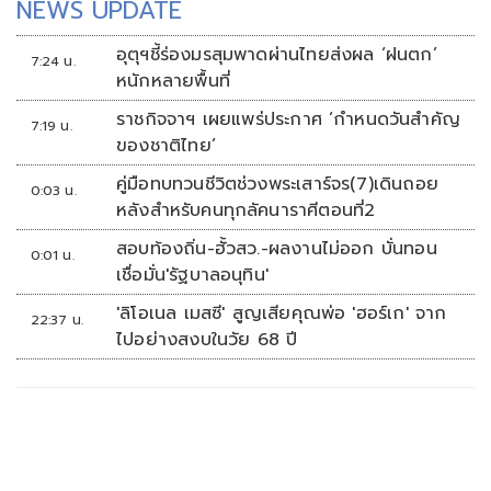
NEWS UPDATE
อุตุฯชี้ร่องมรสุมพาดผ่านไทยส่งผล ‘ฝนตก’
7:24 น.
หนักหลายพื้นที่
ราชกิจจาฯ เผยแพร่ประกาศ ‘กำหนดวันสำคัญ
7:19 น.
ของชาติไทย’
คู่มือทบทวนชีวิตช่วงพระเสาร์จร(7)เดินถอย
0:03 น.
หลังสำหรับคนทุกลัคนาราศีตอนที่2
สอบท้องถิ่น-ฮั้วสว.-ผลงานไม่ออก บั่นทอน
0:01 น.
เชื่อมั่น'รัฐบาลอนุทิน'
'ลิโอเนล เมสซี' สูญเสียคุณพ่อ 'ฮอร์เก' จาก
22:37 น.
ไปอย่างสงบในวัย 68 ปี