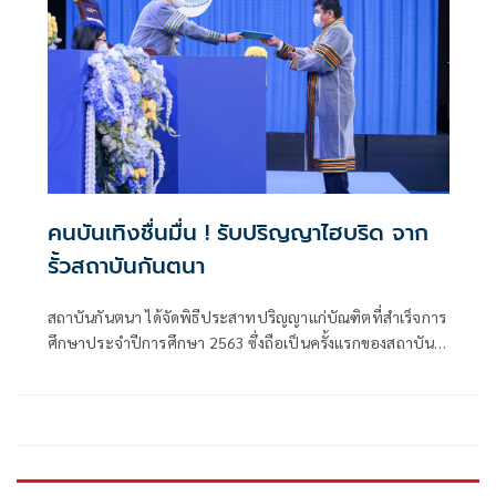
แสดง ช่อง 3 ให้มีสุขภาพแข็งแรง หายจากอาการป่วย และกลับ
มาสร้างผลงานดีๆ ให้กับผู้ชมต่อไป
คนบันเทิงชื่นมื่น ! รับปริญญาไฮบริด จาก
รั้วสถาบันกันตนา
สถาบันกันตนา ได้จัดพิธีประสาทปริญญาแก่บัณฑิตที่สำเร็จการ
ศึกษาประจำปีการศึกษา 2563 ซึ่งถือเป็นครั้งแรกของสถาบัน
กันตนาที่จัดงานพิธีประสาทปริญญาในรูปแบบไฮบริด ที่ผสม
ผสานระหว่างการ Onsite ของพิธีการ ในสตูดิโอที่กันตนาสตูดิ
โอ รัชดา และการ Online ของบัณฑิตสถาบันกันตนาที่เข้าร่วม
งานทางโปรแกรมZoomdกันอย่างพร้อมเพรียง โดยในปีนี้
เป็นการจัดพิธีประสาทปริญญารวม 3 ปีการศึกษาคือ 2561 ,
2562 และ 2563 พร้อมกันทีเดียวเลย