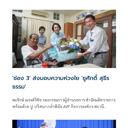
Guadagnino) อย่างเป็นทางการในประเทศไทย จัดฉายรอบ
ปฐมทัศน์สุดพิเศษ โดยมี รุจิพร สิทธิวนิช ผู้อำนวยการโครงการ
บริษัท ฉายแสง แอด.เวนเจอร์ จำกัด ให้การต้อนรับคอหนังสาย
อินดี้และกลุ่ม LGBTQ+
'ช่อง 3' ส่งมอบความห่วงใย 'ชูศักดิ์ สุธีร
ธรรม'
สมรักษ์ ณรงค์วิชัย รองกรรมการผู้อำนวยการ สำนักผลิตรายการ
พร้อมด้วย ปู-ปริศนา กล่ำพินิจ AVP กิจการองค์กร สถานี
โทรทัศน์ไทยทีวีสีช่อง 3 นำความห่วงใย และกำลังใจดีๆ จาก
คณะผู้บริหาร และพนักงานสถานีโทรทัศน์ไทยทีวีสีช่อง 3 ส่ง
มอบ ชูศักดิ์ สุธีรธรรม ศิลปินนักแสดงอาวุโส และผู้กำกับการ