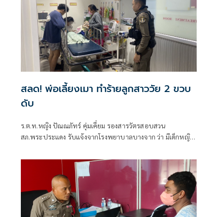
สลด! พ่อเลี้ยงเมา ทำร้ายลูกสาววัย 2 ขวบ
ดับ
ร.ต.ท.หญิง ปัณณภัทร์ คุ่มเคี่ยม รองสารวัตรสอบสวน
สภ.พระประแดง รับแจ้งจากโรงพยาบาลบางจาก ว่า มีเด็กหญิง
วัย 2 ปี 2 เดือน เสียชีวิต จึงเดินทางไปตรวจสอบพร้อมเจ้า
หน้าที่มูลนิธิปอเต็กตึ้ง