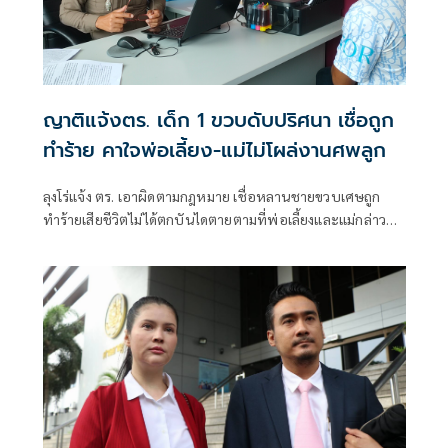
ญาติแจ้งตร. เด็ก 1 ขวบดับปริศนา เชื่อถูก
ทำร้าย คาใจพ่อเลี้ยง-แม่ไม่โผล่งานศพลูก
ลุงโร่แจ้ง ตร. เอาผิดตามกฎหมาย เชื่อหลานชายขวบเศษถูก
ทำร้ายเสียชีวิตไม่ได้ตกบันไดตายตามที่พ่อเลี้ยงและแม่กล่าว
อ้าง เผยสุดใจดำไม่มากระทั่งงานศพลูกตัวเอง เบื้องต้น ตร.แจ้ง
ข้อหาเสพสารเสพติด ส่วนคดีลูกเลี้ยงยังไม่ตั้งข้อหาอยู่ระหว่าง
รวบรวมพยานหลักฐาน