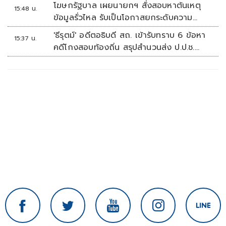
โฆษกรัฐบาล เผยนายกฯ สั่งสอบหาต้นเหตุ
15:48 น.
ข้อมูลรั่วไหล รับเป็นโอกาสยกระดับความ
มั่นคงปลอดภัยข้อมูลภาครัฐทั้งระบบ
'ธีรุตม์' อดีตอธิบดี สถ. เข้ารับทราบ 6 ข้อหา
15:37 น.
คดีโกงสอบท้องถิ่น สรุปสำนวนส่ง ป.ป.ช.
สัปดาห์หน้า