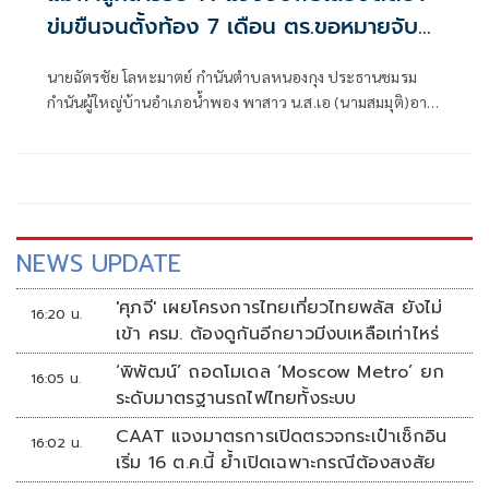
ข่มขืนจนตั้งท้อง 7 เดือน ตร.ขอหมายจับ
แล้ว
นายฉัตรชัย โลหะมาตย์ กำนันตำบลหนองกุง ประธานชมรม
กำนันผู้ใหญ่บ้านอำเภอน้ำพอง พาสาว น.ส.เอ (นามสมมุติ)อายุ
36 ปี ( น.ส.นุชจรินทร์ บำรุงเพชร อายุ 36 ปี อยู่บ้านเลขที่ 18
ม.10 ต.หนองกุง อ.น้ำพอง จ.ขอนแก่น) และ ด.ญ.บี (นามสมมุติ)
อายุ 14 ปี เข้าแจ้งความกับ
NEWS UPDATE
'ศุภจี' เผยโครงการไทยเที่ยวไทยพลัส ยังไม่
16:20 น.
เข้า ครม. ต้องดูกันอีกยาวมีงบเหลือเท่าไหร่
‘พิพัฒน์’ ถอดโมเดล ‘Moscow Metro’ ยก
16:05 น.
ระดับมาตรฐานรถไฟไทยทั้งระบบ
CAAT แจงมาตรการเปิดตรวจกระเป๋าเช็กอิน
16:02 น.
เริ่ม 16 ต.ค.นี้ ย้ำเปิดเฉพาะกรณีต้องสงสัย