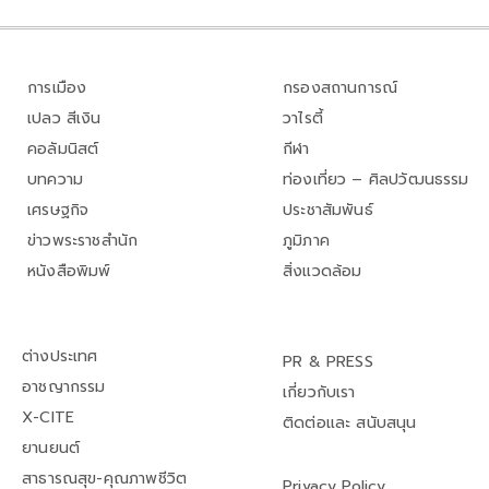
การเมือง
กรองสถานการณ์
เปลว สีเงิน
วาไรตี้
คอลัมนิสต์
กีฬา
บทความ
ท่องเที่ยว – ศิลปวัฒนธรรม
เศรษฐกิจ
ประชาสัมพันธ์
ข่าวพระราชสำนัก
ภูมิภาค
หนังสือพิมพ์
สิ่งแวดล้อม
ต่างประเทศ
PR & PRESS
อาชญากรรม
เกี่ยวกับเรา
X-CITE
ติดต่อและ สนับสนุน
ยานยนต์
สาธารณสุข-คุณภาพชีวิต
Privacy Policy