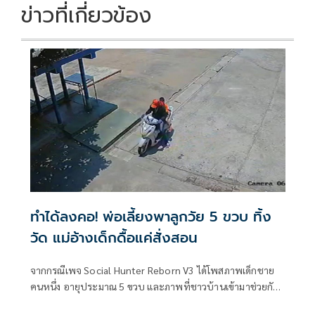
k
k
ข่าวที่เกี่ยวข้อง
ทำได้ลงคอ! พ่อเลี้ยงพาลูกวัย 5 ขวบ ทิ้ง
วัด แม่อ้างเด็กดื้อแค่สั่งสอน
จากกรณีเพจ Social Hunter Reborn V3 ได้โพสภาพเด็กชาย
คนหนึ่ง อายุประมาณ 5 ขวบ และภาพที่ชาวบ้านเข้ามาช่วยกัน
ดูเด็กชายดังกล่าว