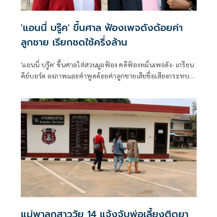
'แอนนี่ บรู๊ค' ขึ้นศาล ฟ้องเพจดังด้อยค่า
ลูกชาย เรียกชดใช้ครึ่งล้าน
'แอนนี่ บรู๊ค' ขึ้นศาลไต่สวนมูลฟ้อง คดีฟ้องหมิ่นเพจดัง- เกรียน
คีย์บอร์ด ลงภาพและคำพูดด้อยค่าลูกชายเสียชื่อเสียงกระทบ
จิตใจ ไม่รับคำขอโทษ เอาเรื่องถึงที่สุดเรียกค่าเสียหายครึ่งล้าน
แม่พาลูกสาววัย 14 แจ้งจับพ่อเลี้ยงติดยา