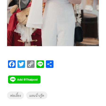
F
T
C
Li
S
ac
wi
o
n
h
e
tt
p
e
ar
b
er
y
e
o
Li
Tags
พ่อเลี้ยง
แอนนี่ บรู๊ค
o
n