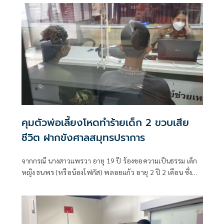
คุมตัวพ่อเลี้ยงโหดทำร้ายเด็ก 2 ขวบเสีย
ชีวิต ฝากขังศาลสมุทรปราการ
จากกรณี นางสาวเเพรวา อายุ 19 ปี ร้องขอความเป็นธรรม เด็ก
หญิง ธนพร (หรือน้องโฟกัส) พลอยแก้ว อายุ 2 ปี 2 เดือน ซึ่ง
เป็นลูกสาว เสียชีวิตปริศนาตามร่างกายมีบาดแผล หลังอยู่กับ
นายฤทธิพร การพงศศรี อายุ 21 ปี (พ่อเลี้ยง) และ นายวีร
ยุทธ(หรือนิค) อายุ 16 ปี (พี่เลี้ยง)